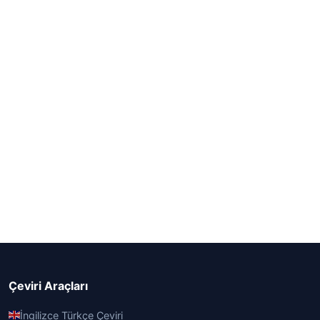
Çeviri Araçları
İngilizce Türkçe Çeviri