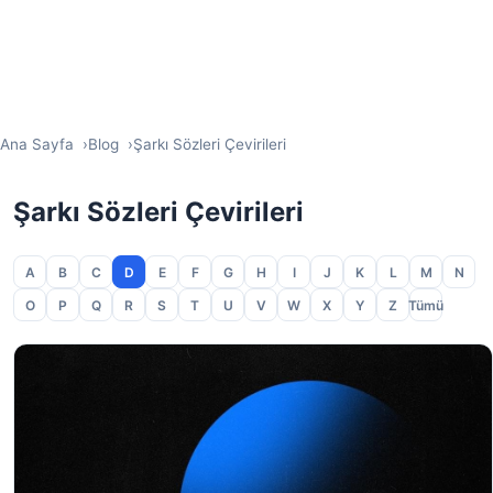
Ana Sayfa
Blog
Şarkı Sözleri Çevirileri
Şarkı Sözleri Çevirileri
A
B
C
D
E
F
G
H
I
J
K
L
M
N
O
P
Q
R
S
T
U
V
W
X
Y
Z
Tümü