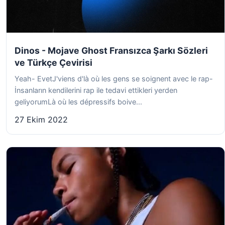
Dinos - Mojave Ghost Fransızca Şarkı Sözleri
ve Türkçe Çevirisi
Yeah- EvetJ'viens d'là où les gens se soignent avec le rap-
İnsanların kendilerini rap ile tedavi ettikleri yerden
geliyorumLà où les dépressifs boive...
27 Ekim 2022