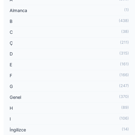
(1)
Almanca
(438)
B
(38)
C
(211)
Ç
(315)
D
(161)
E
(166)
F
(247)
G
(370)
Genel
(89)
H
(106)
I
(14)
İngilizce