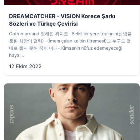
DREAMCATCHER - VISION Korece Şarkı
Sözleri ve Türkçe Çevirisi
Gather around 정해진 위치로- Belirli bir yere toplanın(신념을
울린 심장의 떨림)- (İmanı çalan kalbin titremesi)그 누구도 절
대로 뚫지 못해 꿈의 미래- Kimsenin nüfuz edemeyeceği
hayal...
12 Ekim 2022