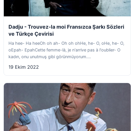
Dadju - Trouvez-la moi Fransızca Şarkı Sözleri
ve Türkçe Çevirisi
Ha hee- Ha heeOh oh ah- Oh oh ohHe, he- O, oHe, he- O,
oEpah- EpahCette femme-là, je n'arrive pas à l'oublier- O
kadın, onu unutmuş gibi görünmüyorum....
19 Ekim 2022