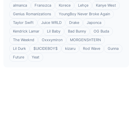
almanca
Fransızca
Korece
Lehçe
Kanye West
Genius Romanizations
YoungBoy Never Broke Again
Taylor Swift
Juice WRLD
Drake
Japonca
Kendrick Lamar
Lil Baby
Bad Bunny
OG Buda
The Weeknd
Oxxxymiron
MORGENSHTERN
Lil Durk
$UICIDEBOY$
kizaru
Rod Wave
Gunna
Future
Yeat