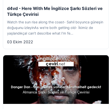
d4vd - Here With Me İngilizce Şarkı Sözleri ve
Türkçe Çevirisi
Watch the sun rise along the coast- Sahil boyunca güneşin
doğuşunu izleyinAs we're both getting old- İkimiz de
yaşlandıkçaI can't describe what I'm fe...
03 Ekim 2022