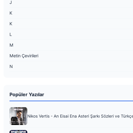
J
K
K
L
M
Metin Çevirileri
N
Popüler Yazılar
Nikos Vertis - An Eisai Ena Asteri Şarkı Sözleri ve Türkç