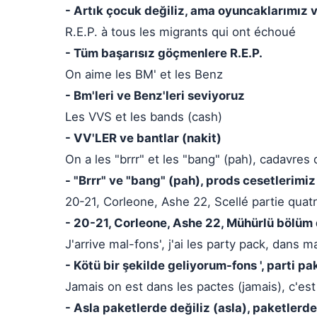
- Artık çocuk değiliz, ama oyuncaklarımız 
R.E.P. à tous les migrants qui ont échoué
- Tüm başarısız göçmenlere R.E.P.
On aime les BM' et les Benz
- Bm'leri ve Benz'leri seviyoruz
Les VVS et les bands (cash)
- VV'LER ve bantlar (nakit)
On a les "brrr" et les "bang" (pah), cadavres 
- "Brrr" ve "bang" (pah), prods cesetlerimiz
20-21, Corleone, Ashe 22, Scellé partie quat
- 20-21, Corleone, Ashe 22, Mühürlü bölüm 
J'arrive mal-fons', j'ai les party pack, dans m
- Kötü bir şekilde geliyorum-fons ', parti p
Jamais on est dans les pactes (jamais), c'es
- Asla paketlerde değiliz (asla), paketlerd