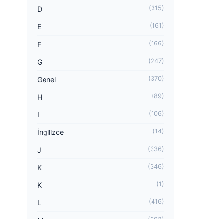
(315)
D
(161)
E
(166)
F
(247)
G
(370)
Genel
(89)
H
(106)
I
(14)
İngilizce
(336)
J
(346)
K
(1)
K
(416)
L