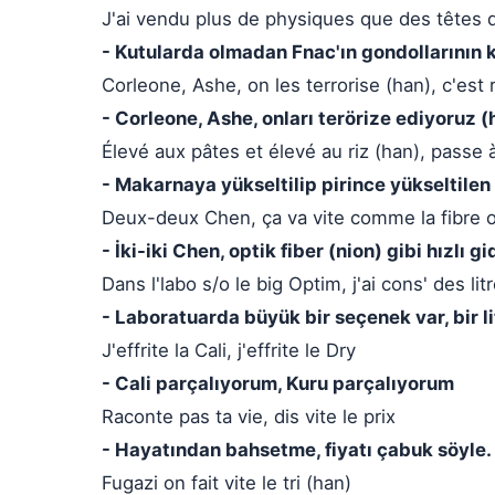
J'ai vendu plus de physiques que des têtes 
- Kutularda olmadan Fnac'ın gondollarının k
Corleone, Ashe, on les terrorise (han), c'est 
- Corleone, Ashe, onları terörize ediyoruz (h
Élevé aux pâtes et élevé au riz (han), passe 
- Makarnaya yükseltilip pirince yükseltilen 
Deux-deux Chen, ça va vite comme la fibre o
- İki-iki Chen, optik fiber (nion) gibi hızlı gi
Dans l'labo s/o le big Optim, j'ai cons' des lit
- Laboratuarda büyük bir seçenek var, bir li
J'effrite la Cali, j'effrite le Dry
- Cali parçalıyorum, Kuru parçalıyorum
Raconte pas ta vie, dis vite le prix
- Hayatından bahsetme, fiyatı çabuk söyle.
Fugazi on fait vite le tri (han)