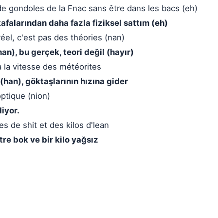
de gondoles de la Fnac sans être dans les bacs (eh)
afalarından daha fazla fiziksel sattım (eh)
réel, c'est pas des théories (nan)
an), bu gerçek, teori değil (hayır)
à la vitesse des météorites
(han), göktaşlarının hızına gider
ptique (nion)
diyor.
res de shit et des kilos d'lean
tre bok ve bir kilo yağsız