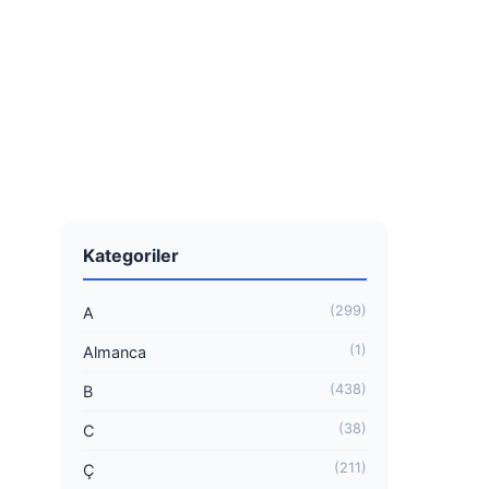
Kategoriler
(299)
A
(1)
Almanca
(438)
B
(38)
C
(211)
Ç