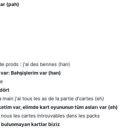
var (pah)
de prods : j'ai des bennes (han)
 var: Bahşişlerim var (han)
re
dört
a main j'ai tous les as de la partie d'cartes (eh)
aketim var, elimde kart oyununun tüm asları var (eh)
t nous les cartes introuvables dans les packs
e bulunmayan kartlar biziz