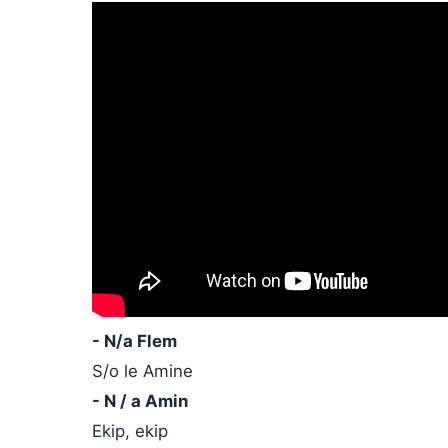
- N/a Flem
S/o le Amine
- N / a Amin
Ekip, ekip