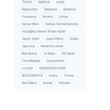
Türkçe
İngilizce
rusça
İspanyolca
İtalyanca
almanca
Fransızca
Korece
Lehçe
Kanye West
Genius Romanizations
YoungBoy Never Broke Again
Taylor Swift
Juice WRLD
Drake
Japonca
Kendrick Lamar
Bad Bunny
Lil Baby
OG Buda
The Weeknd
Oxxxymiron
Lil Durk
MORGENSHTERN
$UICIDEBOY$
kizaru
Future
Rod Wave
Gunna
Eminem