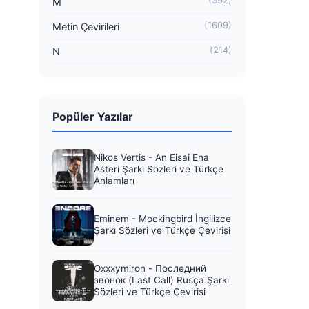
(392)
M
(1609)
Metin Çevirileri
(214)
N
Popüler Yazılar
Nikos Vertis - An Eisai Ena
Asteri Şarkı Sözleri ve Türkçe
Anlamları
Eminem - Mockingbird İngilizce
Şarkı Sözleri ve Türkçe Çevirisi
Oxxxymiron - Последний
звонок (Last Call) Rusça Şarkı
Sözleri ve Türkçe Çevirisi