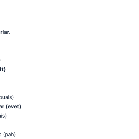
rlar.
)
it)
ouais)
ar (evet)
is)
s (pah)