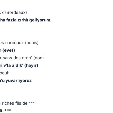
aux (Bordeaux)
a fazla zırhlı geliyorum.
es corbeaux (ouais)
r (evet)
ir sans des ordo' (non)
v'la aldık' (hayır)
 beuh
'u yuvarlıyoruz
iches fils de ***
i. ***