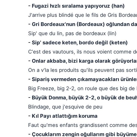
- Fugazi hızlı sıralama yapıyoruz (han)
J'arrive plus blindé que le fils de Gris Borde
- Gri Bordeaux'nun (Bordeaux) oğlundan dah
Sip' que du lin, pas de bordeaux (lin)
- Sip' sadece keten, bordo değil (keten)
C'est des vautours, ils nous voient comme d
- Onlar akbaba, bizi karga olarak görüyorla
On a v'la les produits qu'ils peuvent pas sort
- Sipariş vermeden çıkamayacakları ürünleri 
Big Freeze, big 2-2, on roule que des big de
- Büyük Donma, büyük 2-2, o büyük de beuh
Blindage, que j'esquive de peu
- Kıl Payı atlattığım koruma
Faut qu'mes enfants grandissent comme des r
- Çocuklarım zengin oğullarım gibi büyümel