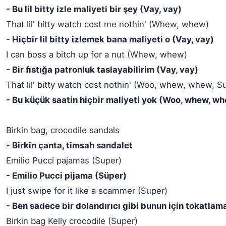
- Bu lil bitty izle maliyeti bir şey (Vay, vay)
That lil' bitty watch cost me nothin' (Whew, whew)
- Hiçbir lil bitty izlemek bana maliyeti o (Vay, vay)
I can boss a bitch up for a nut (Whew, whew)
- Bir fıstığa patronluk taslayabilirim (Vay, vay)
That lil' bitty watch cost nothin' (Woo, whew, whew, S
- Bu küçük saatin hiçbir maliyeti yok (Woo, whew, w
Birkin bag, crocodile sandals
- Birkin çanta, timsah sandalet
Emilio Pucci pajamas (Super)
- Emilio Pucci pijama (Süper)
I just swipe for it like a scammer (Super)
- Ben sadece bir dolandırıcı gibi bunun için tokatlam
Birkin bag Kelly crocodile (Super)