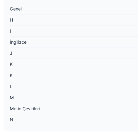
Genel
H
I
İngilizce
J
K
K
L
M
Metin Çevirileri
N