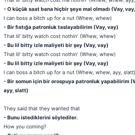
That lil' bitty watch cost me nothin' (Whew, whew, ayy, 
- O küçük saat bana hiçbir şeye mal olmadı (Vay, vay, 
I can boss a bitch up for a nut (Whew, whew)
- Bir fıstığa patronluk taslayabilirim (Vay, vay)
That lil' bitty watch cost nothin' (Whew, whew)
- Bu lil bitty izle maliyeti bir şey (Vay, vay)
That lil' bitty watch cost nothin' (Whew, whew)
- Bu lil bitty izle maliyeti bir şey (Vay, vay)
I can boss a bitch up for a nut (Whew, whew, ayy, slatt
- Bir somun için bir orospuya patronluk yapabilirim
ayy, slatt)
They said that they wanted that
- Bunu istediklerini söylediler.
How you coming?