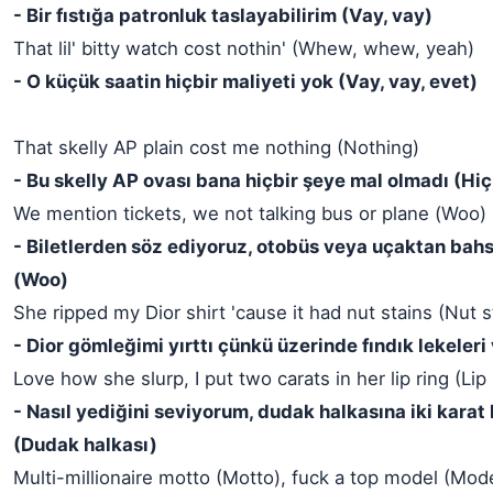
- Bir fıstığa patronluk taslayabilirim (Vay, vay)
That lil' bitty watch cost nothin' (Whew, whew, yeah)
- O küçük saatin hiçbir maliyeti yok (Vay, vay, evet)
That skelly AP plain cost me nothing (Nothing)
- Bu skelly AP ovası bana hiçbir şeye mal olmadı (Hiç
We mention tickets, we not talking bus or plane (Woo)
- Biletlerden söz ediyoruz, otobüs veya uçaktan bah
(Woo)
She ripped my Dior shirt 'cause it had nut stains (Nut s
- Dior gömleğimi yırttı çünkü üzerinde fındık lekeleri 
Love how she slurp, I put two carats in her lip ring (Lip 
- Nasıl yediğini seviyorum, dudak halkasına iki kara
(Dudak halkası)
Multi-millionaire motto (Motto), fuck a top model (Mod