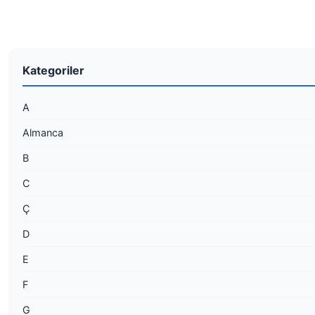
Kategoriler
A
Almanca
B
C
Ç
D
E
F
G