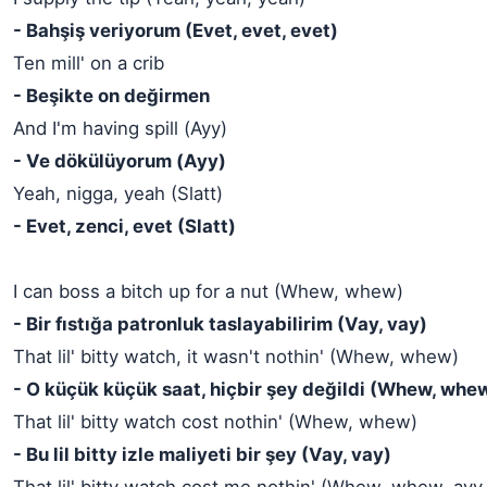
- Bahşiş veriyorum (Evet, evet, evet)
Ten mill' on a crib
- Beşikte on değirmen
And I'm having spill (Ayy)
- Ve dökülüyorum (Ayy)
Yeah, nigga, yeah (Slatt)
- Evet, zenci, evet (Slatt)
I can boss a bitch up for a nut (Whew, whew)
- Bir fıstığa patronluk taslayabilirim (Vay, vay)
That lil' bitty watch, it wasn't nothin' (Whew, whew)
- O küçük küçük saat, hiçbir şey değildi (Whew, whe
That lil' bitty watch cost nothin' (Whew, whew)
- Bu lil bitty izle maliyeti bir şey (Vay, vay)