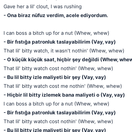
Gave her a lil' clout, I was rushing
- Ona biraz nüfuz verdim, acele ediyordum.
I can boss a bitch up for a nut (Whew, whew)
- Bir fıstığa patronluk taslayabilirim (Vay, vay)
That lil' bitty watch, it wasn't nothin' (Whew, whew)
- O küçük küçük saat, hiçbir şey değildi (Whew, whe
That lil' bitty watch cost nothin' (Whew, whew)
- Bu lil bitty izle maliyeti bir şey (Vay, vay)
That lil' bitty watch cost me nothin' (Whew, whew)
- Hiçbir lil bitty izlemek bana maliyeti o (Vay, vay)
I can boss a bitch up for a nut (Whew, whew)
- Bir fıstığa patronluk taslayabilirim (Vay, vay)
That lil' bitty watch cost nothin' (Whew, whew)
- Bu lil bitty izle maliyeti bir şey (Vay, vay)