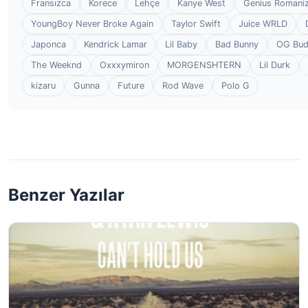
Fransızca
Korece
Lehçe
Kanye West
Genius Romaniz
YoungBoy Never Broke Again
Taylor Swift
Juice WRLD
Japonca
Kendrick Lamar
Lil Baby
Bad Bunny
OG Bu
The Weeknd
Oxxxymiron
MORGENSHTERN
Lil Durk
kizaru
Gunna
Future
Rod Wave
Polo G
Benzer Yazılar