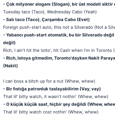
- Çok milyoner sloganı (Slogan), bir üst modeli siktir
Tuesday taco (Taco), Wednesday Cabo (Yeah)
- Salı taco (Taco), Çarşamba Cabo (Evet)
Foreign push-start auto, this not a Silverado (Not a Sil
- Yabancı push-start otomatik, bu bir Silverado değil
değil)
Rich, I ain't hit the lotto', hit Cash when I'm in Toronto
- Rich, lotoya gitmedim, Toronto'dayken Nakit Para
(Nakit)
I can boss a bitch up for a nut (Whew, whew)
- Bir fıstığa patronluk taslayabilirim (Vay, vay)
That lil' bitty watch, it wasn't nothin' (Whew, whew)
- O küçük küçük saat, hiçbir şey değildi (Whew, whe
That lil' bitty watch cost nothin' (Whew, whew)