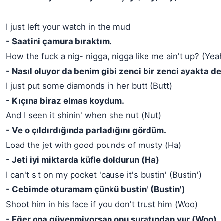
I just left your watch in the mud
- Saatini çamura bıraktım.
How the fuck a nig- nigga, nigga like me ain't up? (Yea
- Nasıl oluyor da benim gibi zenci bir zenci ayakta de
I just put some diamonds in her butt (Butt)
- Kıçına biraz elmas koydum.
And I seen it shinin' when she nut (Nut)
- Ve o çıldırdığında parladığını gördüm.
Load the jet with good pounds of musty (Ha)
- Jeti iyi miktarda küfle doldurun (Ha)
I can't sit on my pocket 'cause it's bustin' (Bustin')
- Cebimde oturamam çünkü bustin' (Bustin')
Shoot him in his face if you don't trust him (Woo)
- Eğer ona güvenmiyorsan onu suratından vur (Woo)