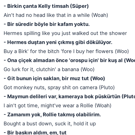
- Birkin çanta Kelly timsah (Süper)
Ain't had no head like that in a while (Woah)
- Bir süredir böyle bir kafam yoktu.
Hermes spilling like you just walked out the shower
- Hermes duştan yeni çıkmış gibi dökülüyor.
Buy a Birk' for the bitch 'fore I buy her flowers (Woo)
- Ona çiçek almadan önce 'orospu için' bir kuş al (Wo
Go lurk for it, clutchin' a banana (Woo)
- Git bunun için saklan, bir muz tut (Woo)
Got monkey nuts, spray shit on camera (Pluto)
- Maymun delileri var, kameraya bok püskürtün (Plut
I ain't got time, might've wear a Rollie (Woah)
- Zamanım yok, Rollie takmış olabilirim.
Bought a bust down, suck it, hold it up
- Bir baskın aldım, em, tut