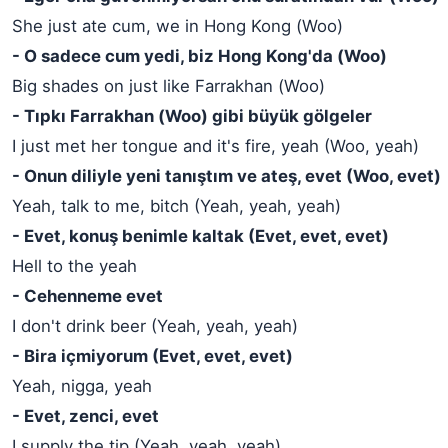
She just ate cum, we in Hong Kong (Woo)
- O sadece cum yedi, biz Hong Kong'da (Woo)
Big shades on just like Farrakhan (Woo)
- Tıpkı Farrakhan (Woo) gibi büyük gölgeler
I just met her tongue and it's fire, yeah (Woo, yeah)
- Onun diliyle yeni tanıştım ve ateş, evet (Woo, evet)
Yeah, talk to me, bitch (Yeah, yeah, yeah)
- Evet, konuş benimle kaltak (Evet, evet, evet)
Hell to the yeah
- Cehenneme evet
I don't drink beer (Yeah, yeah, yeah)
- Bira içmiyorum (Evet, evet, evet)
Yeah, nigga, yeah
- Evet, zenci, evet
I supply the tip (Yeah, yeah, yeah)