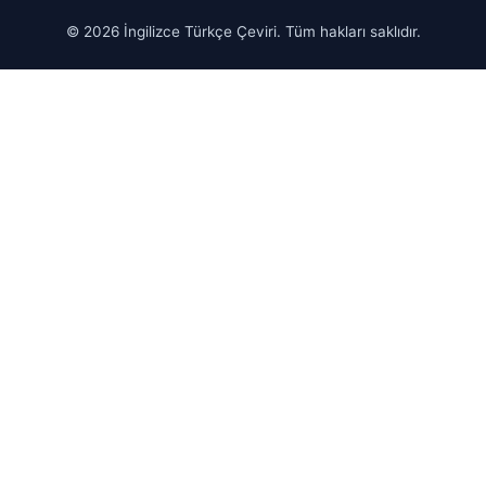
© 2026 İngilizce Türkçe Çeviri. Tüm hakları saklıdır.