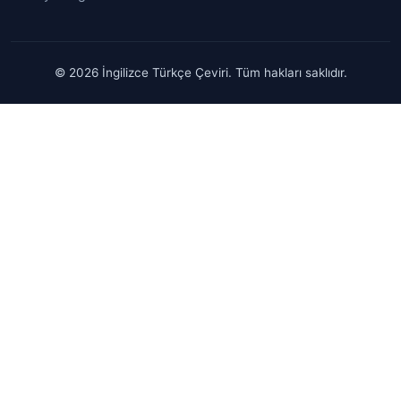
© 2026 İngilizce Türkçe Çeviri. Tüm hakları saklıdır.