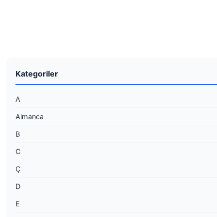
Kategoriler
A
Almanca
B
C
Ç
D
E