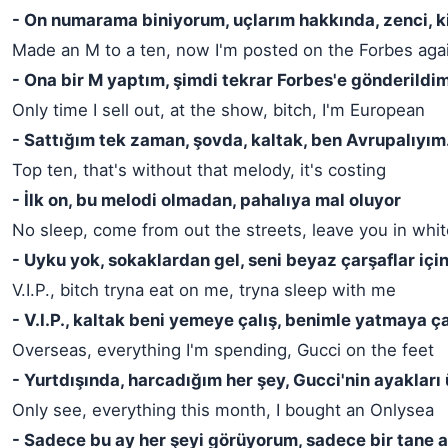
- On numarama biniyorum, uçlarım hakkında, zenci, ki
Made an M to a ten, now I'm posted on the Forbes aga
- Ona bir M yaptım, şimdi tekrar Forbes'e gönderildi
Only time I sell out, at the show, bitch, I'm European
- Sattığım tek zaman, şovda, kaltak, ben Avrupalıyım
Top ten, that's without that melody, it's costing
- İlk on, bu melodi olmadan, pahalıya mal oluyor
No sleep, come from out the streets, leave you in whi
- Uyku yok, sokaklardan gel, seni beyaz çarşaflar içi
V.I.P., bitch tryna eat on me, tryna sleep with me
- V.I.P., kaltak beni yemeye çalış, benimle yatmaya ça
Overseas, everything I'm spending, Gucci on the feet
- Yurtdışında, harcadığım her şey, Gucci'nin ayakları
Only see, everything this month, I bought an Onlysea
- Sadece bu ay her şeyi görüyorum, sadece bir tane 