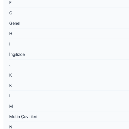
F
G
Genel
H
I
İngilizce
J
K
K
L
M
Metin Çevirileri
N