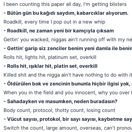
I been counting this paper all day, I'm getting blisters
- Bütün gün bu kağıdı saydım, kabarcıklar alıyorum.
Roadkill, every time I pop out in a new whip
- Roadkill, ne zaman yeni bir kamçıyla çıksam
Gettin' you wacked, niggas ain't running off with my n
- Gettin' garip siz zenciler benim yeni damla ile be
Rolls hit, lights hit, platinum set, overkill
- Rolls hit, ışıklar hit, platin set, overkill
Killed shit and the nigga ain't have nothing to do with it,
- Öldürülen bok ve zencinin bununla hiçbir ilgisi yok, 
When you in the field and you innocent, why you over
- Sahadayken ve masumken, neden buradasın?
Body count, protocol, thotty count, losing count
- Vücut sayısı, protokol, bir sayı sayısı, kaybetme say
Switch the count, large amount, overseas, can't pron