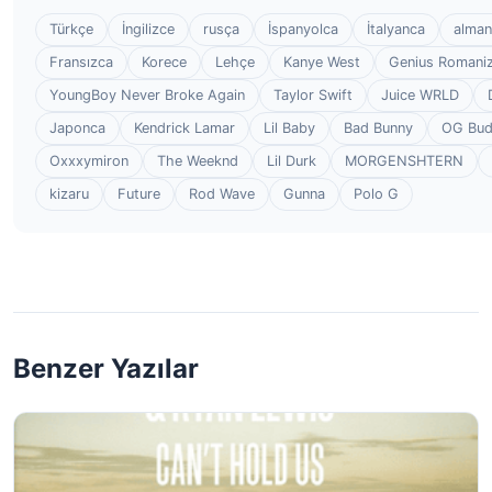
Türkçe
İngilizce
rusça
İspanyolca
İtalyanca
alman
Fransızca
Korece
Lehçe
Kanye West
Genius Romaniz
YoungBoy Never Broke Again
Taylor Swift
Juice WRLD
Japonca
Kendrick Lamar
Lil Baby
Bad Bunny
OG Bu
Oxxxymiron
The Weeknd
Lil Durk
MORGENSHTERN
kizaru
Future
Rod Wave
Gunna
Polo G
Benzer Yazılar