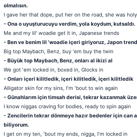
olmalısın.
I gave her that dope, put her on the road, she was holy
- Ona o uyuşturucuyu verdim, yola koydum, kutsaldı.
Me and my lil' woadie get it in, Japanese trends
- Ben ve benim lil 'woadie içeri giriyoruz, Japon trend
Big top Maybach, Benz, buy 'em buy the twin
- Büyük top Maybach, Benz, onları al ikizi al
We got 'em locked in, boxed in, Glocks in
- Onları içeri kilitledik, içeri kilitledik, içeri kilitledik
Alligator skin for my sins, I'm 'bout to win again
- Günahlarım için timsah derisi, tekrar kazanmak üze
I know niggas craving for bodies, ready to spin again
- Zencilerin tekrar dönmeye hazır bedenler için can a
biliyorum.
I get on my ten, 'bout my ends, nigga, I'm locked in