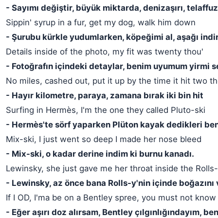
- Sayımı değiştir, büyük miktarda, denizaşırı, telaf
Sippin' syrup in a fur, get my dog, walk him down
- Şurubu kürkle yudumlarken, köpeğimi al, aşağı indi
Details inside of the photo, my fit was twenty thou'
- Fotoğrafın içindeki detaylar, benim uyumum yirmi se
No miles, cashed out, put it up by the time it hit two t
- Hayır kilometre, paraya, zamana bırak iki bin hit
Surfing in Hermès, I'm the one they called Pluto-ski
- Hermès'te sörf yaparken Plüton kayak dedikleri be
Mix-ski, I just went so deep I made her nose bleed
- Mix-ski, o kadar derine indim ki burnu kanadı.
Lewinsky, she just gave me her throat inside the Rolls
- Lewinsky, az önce bana Rolls-y'nin içinde boğazını 
If I OD, I'ma be on a Bentley spree, you must not kno
- Eğer aşırı doz alırsam, Bentley çılgınlığındayım, be