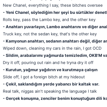
New Chanel, everything I say, these bitches oversee
- Yeni Chanel, söylediğim her şeyi bu sürtükler denetl
Rolls key, pass the Lambo key, and the other key
- Anahtarı yuvarlayın, Lambo anahtarını ve diğer anah
Truck key, not the sedan key, that's the other key
- Kamyonun anahtarı, sedanın anahtarı değil, diğer a
Wiped down, cleaning my cars in the rain, I got OCD
- Sildim, arabalarımı yağmurda temizledim, OKB'M v
Dry it off, pouring out rain and he tryna dry it off
- Kurutun, yağmur yağdırın ve kurutmaya çalışın
Slide off, I got a foreign bitch at my hideout
- Çekil, saklandığım yerde yabancı bir kaltak var.
Real talk, niggas ain't speaking the language I talk
- Gerçek konuşma, zenciler benim konuştuğum dili 