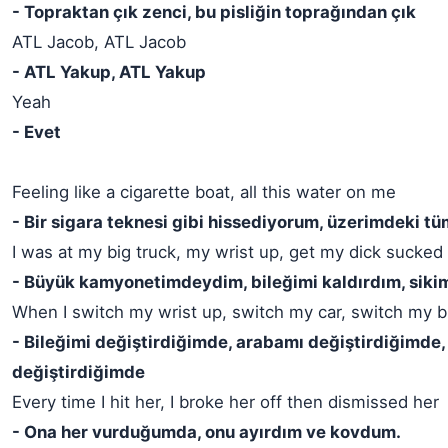
- Topraktan çık zenci, bu pisliğin toprağından çık
ATL Jacob, ATL Jacob
- ATL Yakup, ATL Yakup
Yeah
- Evet
Feeling like a cigarette boat, all this water on me
- Bir sigara teknesi gibi hissediyorum, üzerimdeki tü
I was at my big truck, my wrist up, get my dick sucked
- Büyük kamyonetimdeydim, bileğimi kaldırdım, siki
When I switch my wrist up, switch my car, switch my b
- Bileğimi değiştirdiğimde, arabamı değiştirdiğimde,
değiştirdiğimde
Every time I hit her, I broke her off then dismissed her
- Ona her vurduğumda, onu ayırdım ve kovdum.