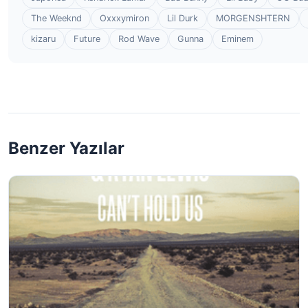
The Weeknd
Oxxxymiron
Lil Durk
MORGENSHTERN
kizaru
Future
Rod Wave
Gunna
Eminem
Benzer Yazılar