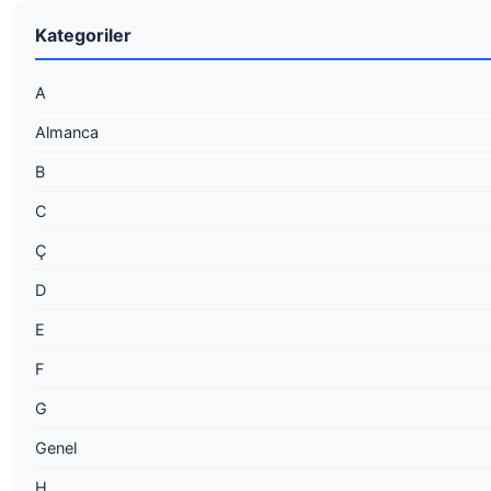
Kategoriler
A
Almanca
B
C
Ç
D
E
F
G
Genel
H