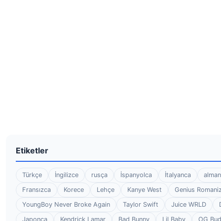
Etiketler
Türkçe
İngilizce
rusça
İspanyolca
İtalyanca
alman
Fransızca
Korece
Lehçe
Kanye West
Genius Romaniz
YoungBoy Never Broke Again
Taylor Swift
Juice WRLD
Japonca
Kendrick Lamar
Bad Bunny
Lil Baby
OG Bu