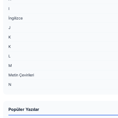
I
İngilizce
J
K
K
L
M
Metin Çevirileri
N
Popüler Yazılar