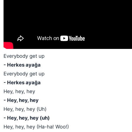
Everybody get up
- Herkes ayağa
Everybody get up
- Herkes ayağa
Hey, hey, hey
- Hey, hey, hey
Hey, hey, hey (Uh)
- Hey, hey, hey (uh)
Hey, hey, hey (Ha-ha! Woo!)