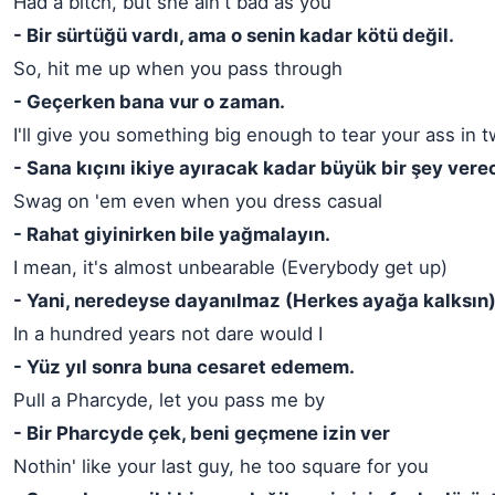
Had a bitch, but she ain't bad as you
- Bir sürtüğü vardı, ama o senin kadar kötü değil.
So, hit me up when you pass through
- Geçerken bana vur o zaman.
I'll give you something big enough to tear your ass in 
- Sana kıçını ikiye ayıracak kadar büyük bir şey ver
Swag on 'em even when you dress casual
- Rahat giyinirken bile yağmalayın.
I mean, it's almost unbearable (Everybody get up)
- Yani, neredeyse dayanılmaz (Herkes ayağa kalksın
In a hundred years not dare would I
- Yüz yıl sonra buna cesaret edemem.
Pull a Pharcyde, let you pass me by
- Bir Pharcyde çek, beni geçmene izin ver
Nothin' like your last guy, he too square for you