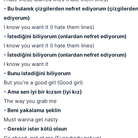
- Bu bulanık çizgilerden nefret ediyorum (çizgilerden
ediyorum)
I know you want it (I hate them lines)
- İstediğini biliyorum (onlardan nefret ediyorum)
I know you want it (I hate them lines)
- İstediğini biliyorum (onlardan nefret ediyorum)
I know you want it
- Bunu istediğini biliyorum
But you're a good girl (Good girl)
- Ama sen iyi bir kızsın (iyi kız)
The way you grab me
- Beni yakalama şeklin
Must wanna get nasty
- Gerekir ister kötü olsun