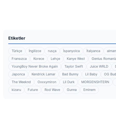
Etiketler
Türkçe
İngilizce
rusça
İspanyolca
İtalyanca
alman
Fransızca
Korece
Lehçe
Kanye West
Genius Romaniz
YoungBoy Never Broke Again
Taylor Swift
Juice WRLD
Japonca
Kendrick Lamar
Bad Bunny
Lil Baby
OG Bu
The Weeknd
Oxxxymiron
Lil Durk
MORGENSHTERN
kizaru
Future
Rod Wave
Gunna
Eminem