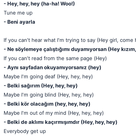
- Hey, hey, hey (ha-ha! Woo!)
Tune me up
- Beni ayarla
If you can't hear what I'm trying to say (Hey girl, come 
- Ne söylemeye çalıştığımı duyamıyorsan (Hey kızım,
If you can't read from the same page (Hey)
- Aynı sayfadan okuyamıyorsanız (hey)
Maybe I'm going deaf (Hey, hey, hey)
- Belki sağırım (Hey, hey, hey)
Maybe I'm going blind (Hey, hey, hey)
- Belki kör olacağım (hey, hey, hey)
Maybe I'm out of my mind (Hey, hey, hey)
- Belki de aklımı kaçırmışımdır (Hey, hey, hey)
Everybody get up