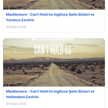
Macklemore - Can’t Hold Us ingilizce Şarkı Sözleri ve
Yunanca Çevirisi
03 Nisan 2026
Macklemore - Can’t Hold Us ingilizce Şarkı Sözleri ve
Hollandaca Çevirisi
03 Nisan 2026