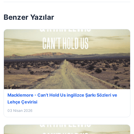
Benzer Yazılar
Macklemore - Can’t Hold Us ingilizce Şarkı Sözleri ve
Lehçe Çevirisi
03 Nisan 2026