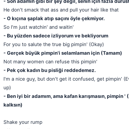
- Son adamın gibi bir şey değil, senin için fazla dürüs
He don't smack that ass and pull your hair like that
- O kıçına şaplak atıp saçını öyle çekmiyor.
So I'm just watchin' and waitin'
- Bu yüzden sadece izliyorum ve bekliyorum
For you to salute the true big pimpin' (Okay)
- Gerçek büyük pimpin'i selamlaman için (Tamam)
Not many women can refuse this pimpin'
- Pek çok kadın bu pisliği reddedemez.
I'm a nice guy, but don't get it confused, get pimpin' (
up)
- Ben iyi bir adamım, ama kafan karışmasın, pimpin '
kalksın)
Shake your rump