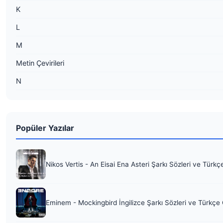
K
L
M
Metin Çevirileri
N
Popüler Yazılar
Nikos Vertis - An Eisai Ena Asteri Şarkı Sözleri ve Türkç
Eminem - Mockingbird İngilizce Şarkı Sözleri ve Türkçe 