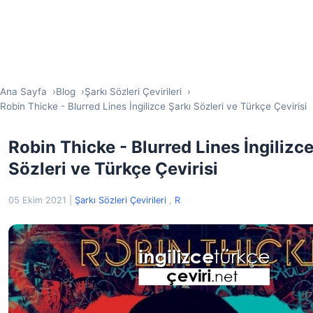
Ana Sayfa
Blog
Şarkı Sözleri Çevirileri
Robin Thicke - Blurred Lines İngilizce Şarkı Sözleri ve Türkçe Çevirisi
Robin Thicke - Blurred Lines İngilizce
Sözleri ve Türkçe Çevirisi
05 Ekim 2021
|
Şarkı Sözleri Çevirileri
,
R