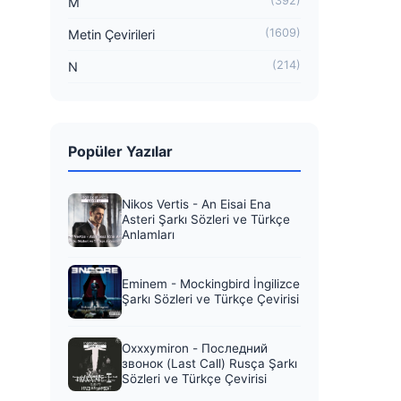
(392)
M
(1609)
Metin Çevirileri
(214)
N
Popüler Yazılar
Nikos Vertis - An Eisai Ena
Asteri Şarkı Sözleri ve Türkçe
Anlamları
Eminem - Mockingbird İngilizce
Şarkı Sözleri ve Türkçe Çevirisi
Oxxxymiron - Последний
звонок (Last Call) Rusça Şarkı
Sözleri ve Türkçe Çevirisi