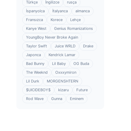
Türkçe
İngilizce
rusça
İspanyolca
İtalyanca
almanca
Fransızca
Korece
Lehçe
Kanye West
Genius Romanizations
YoungBoy Never Broke Again
Taylor Swift
Juice WRLD
Drake
Japonca
Kendrick Lamar
Bad Bunny
Lil Baby
OG Buda
The Weeknd
Oxxxymiron
Lil Durk
MORGENSHTERN
$UICIDEBOY$
kizaru
Future
Rod Wave
Gunna
Eminem