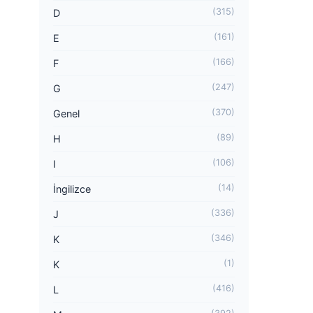
(315)
D
(161)
E
(166)
F
(247)
G
(370)
Genel
(89)
H
(106)
I
(14)
İngilizce
(336)
J
(346)
K
(1)
K
(416)
L