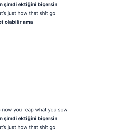
n şimdi ektiğini biçersin
t’s just how that shit go
t olabilir ama
ep now you reap what you sow
n şimdi ektiğini biçersin
t’s just how that shit go