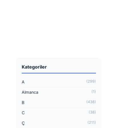
Kategoriler
(299)
A
(1)
Almanca
(438)
B
(38)
C
(211)
Ç