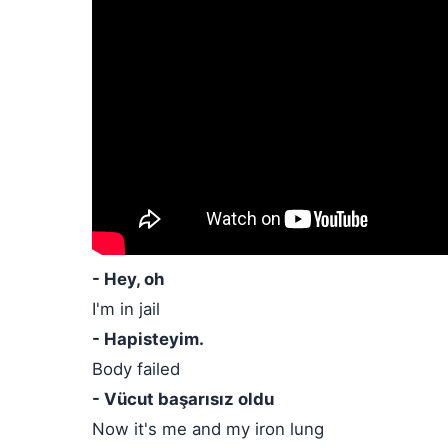
- Hey, oh
I'm in jail
- Hapisteyim.
Body failed
- Vücut başarısız oldu
Now it's me and my iron lung