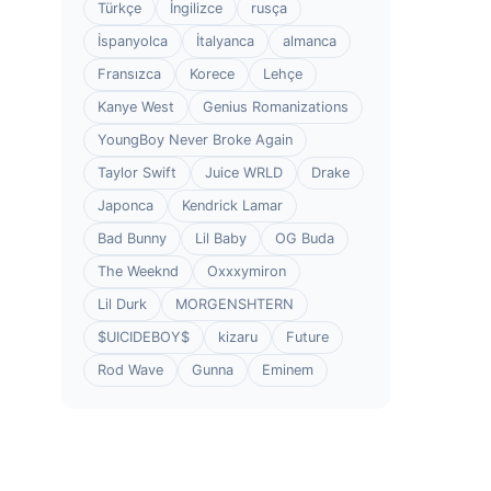
Türkçe
İngilizce
rusça
İspanyolca
İtalyanca
almanca
Fransızca
Korece
Lehçe
Kanye West
Genius Romanizations
YoungBoy Never Broke Again
Taylor Swift
Juice WRLD
Drake
Japonca
Kendrick Lamar
Bad Bunny
Lil Baby
OG Buda
The Weeknd
Oxxxymiron
Lil Durk
MORGENSHTERN
$UICIDEBOY$
kizaru
Future
Rod Wave
Gunna
Eminem