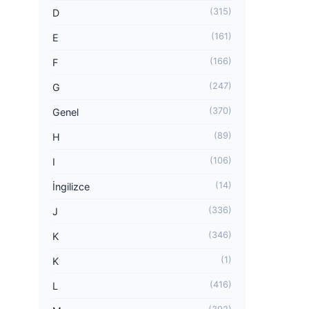
(315)
D
(161)
E
(166)
F
(247)
G
(370)
Genel
(89)
H
(106)
I
(14)
İngilizce
(336)
J
(346)
K
(1)
K
(416)
L