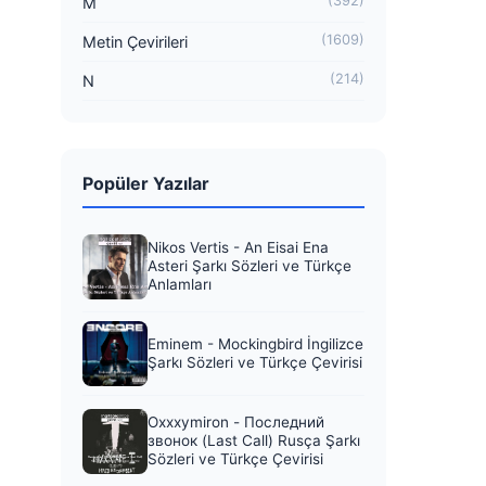
(392)
M
(1609)
Metin Çevirileri
(214)
N
Popüler Yazılar
Nikos Vertis - An Eisai Ena
Asteri Şarkı Sözleri ve Türkçe
Anlamları
Eminem - Mockingbird İngilizce
Şarkı Sözleri ve Türkçe Çevirisi
Oxxxymiron - Последний
звонок (Last Call) Rusça Şarkı
Sözleri ve Türkçe Çevirisi