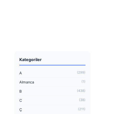
Kategoriler
(299)
A
(1)
Almanca
(438)
B
(38)
C
(211)
Ç