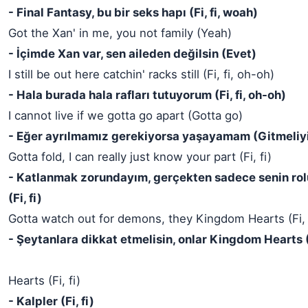
- Final Fantasy, bu bir seks hapı (Fi, fi, woah)
Got the Xan' in me, you not family (Yeah)
- İçimde Xan var, sen aileden değilsin (Evet)
I still be out here catchin' racks still (Fi, fi, oh-oh)
- Hala burada hala rafları tutuyorum (Fi, fi, oh-oh)
I cannot live if we gotta go apart (Gotta go)
- Eğer ayrılmamız gerekiyorsa yaşayamam (Gitmeliy
Gotta fold, I can really just know your part (Fi, fi)
- Katlanmak zorundayım, gerçekten sadece senin rolü
(Fi, fi)
Gotta watch out for demons, they Kingdom Hearts (Fi, 
- Şeytanlara dikkat etmelisin, onlar Kingdom Hearts (F
Hearts (Fi, fi)
- Kalpler (Fi, fi)