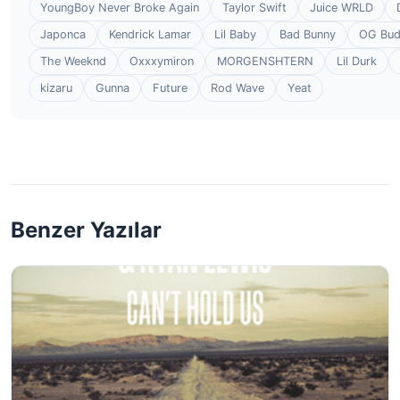
YoungBoy Never Broke Again
Taylor Swift
Juice WRLD
Japonca
Kendrick Lamar
Lil Baby
Bad Bunny
OG Bu
The Weeknd
Oxxxymiron
MORGENSHTERN
Lil Durk
kizaru
Gunna
Future
Rod Wave
Yeat
Benzer Yazılar