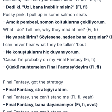
- Dedi ki, "Uzi, bana inebilir misin?" (Fi, fi)
Pussy pink, I pull up in some salmon seats
- Amcık pembesi, somon koltuklarına çekiliyorum.
What I do? Tell me, why they mad at me? (Fi, fi)
- Ne yapabilirim? Söylesene, neden bana kızgınlar? (Fi
I can never hear what they be talkin' 'bout
- Ne konuştuklarını hiç duyamıyorum.
'Cause I'm probably on my Final Fantasy (Fi, fi)
- Çünkü muhtemelen Final Fantasy'deyim (Fi, fi)
Final Fantasy, got the strategy
- Final Fantasy, stratejiyi aldım.
Final Fantasy, she can't stand me (Fi, fi, yeah)
- Final Fantasy, bana dayanamıyor (Fi, fi, evet)