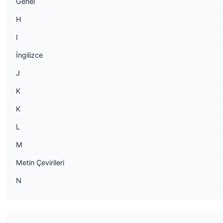
Genel
H
I
İngilizce
J
K
K
L
M
Metin Çevirileri
N