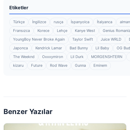
Etiketler
Türkçe
İngilizce
rusça
İspanyolca
İtalyanca
alman
Fransızca
Korece
Lehçe
Kanye West
Genius Romaniz
YoungBoy Never Broke Again
Taylor Swift
Juice WRLD
Japonca
Kendrick Lamar
Bad Bunny
Lil Baby
OG Bu
The Weeknd
Oxxxymiron
Lil Durk
MORGENSHTERN
kizaru
Future
Rod Wave
Gunna
Eminem
Benzer Yazılar