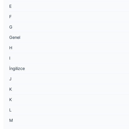
E
F
G
Genel
H
I
İngilizce
J
K
K
L
M