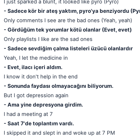
I just sparked a blunt, it looked like pyro (Pyro)
- Sadece kör bir ateş yaktım, pyro'ya benziyordu (Py
Only comments I see are the bad ones (Yeah, yeah)
- Gördüğüm tek yorumlar kötü olanlar (Evet, evet)
Only playlists I like are the sad ones
- Sadece sevdiğim çalma listeleri üzücü olanlardır
Yeah, I let the medicine in
- Evet, ilacı içeri aldım.
I know it don't help in the end
- Sonunda faydası olmayacağını biliyorum.
But I got depression again
- Ama yine depresyona girdim.
I had a meeting at 7
- Saat 7'de toplantım vardı.
I skipped it and slept in and woke up at 7 PM