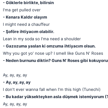
- Göklerle birlikte, bilirsin
I'ma get pulled over
- Kenara Kaldır olayım
I might need a chauffeur
- Şoföre ihtiyacım olabilir.
Lean in my soda so I'ma need a shoulder
- Gazozuma yaslan ki omzuma ihtiyacım olsun.
Why you got yo' nose up? I smell like Guns N' Roses
- Neden burnunu diktin? Guns N' Roses gibi kokuyor
Ay, ay, ay, ay
- Ay, ay, ay, ay
I don't ever wanna fall when I'm this high (Tunechi)
- Bu kadar yüksekteyken asla düşmek istemiyorum (
Ay, ay, ay, ay