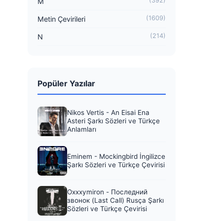
(392)
M
(1609)
Metin Çevirileri
(214)
N
Popüler Yazılar
Nikos Vertis - An Eisai Ena
Asteri Şarkı Sözleri ve Türkçe
Anlamları
Eminem - Mockingbird İngilizce
Şarkı Sözleri ve Türkçe Çevirisi
Oxxxymiron - Последний
звонок (Last Call) Rusça Şarkı
Sözleri ve Türkçe Çevirisi