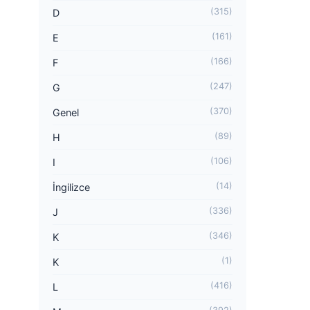
(315)
D
(161)
E
(166)
F
(247)
G
(370)
Genel
(89)
H
(106)
I
(14)
İngilizce
(336)
J
(346)
K
(1)
K
(416)
L