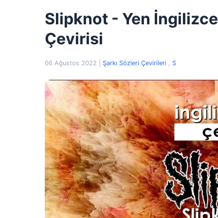
Slipknot - Yen İngilizc
Çevirisi
06 Ağustos 2022
|
Şarkı Sözleri Çevirileri
,
S