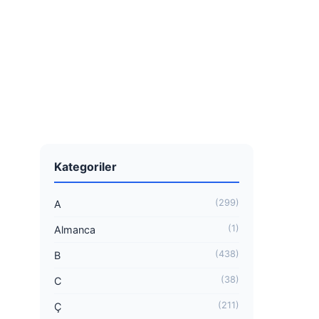
Kategoriler
(299)
A
(1)
Almanca
(438)
B
(38)
C
(211)
Ç