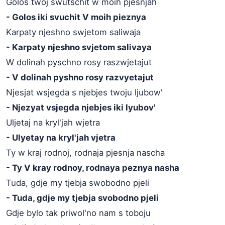
Golos twoj swutschit w moih pjesnjah
- Golos iki svuchit V moih pieznya
Karpaty njeshno swjetom saliwaja
- Karpaty njeshno svjetom salivaya
W dolinah pyschno rosy raszwjetajut
- V dolinah pyshno rosy razvyetajut
Njesjat wsjegda s njebjes twoju ljubow'
- Njezyat vsjegda njebjes iki lyubov'
Uljetaj na kryl'jah wjetra
- Ulyetay na kryl'jah vjetra
Ty w kraj rodnoj, rodnaja pjesnja nascha
- Ty V kray rodnoy, rodnaya peznya nasha
Tuda, gdje my tjebja swobodno pjeli
- Tuda, gdje my tjebja svobodno pjeli
Gdje bylo tak priwol'no nam s toboju