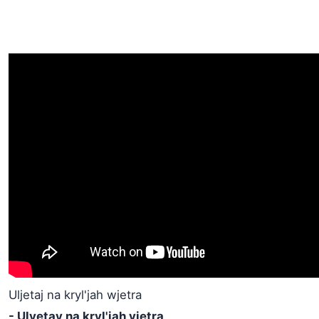
Uljetaj na kryl'jah wjetra
- Ulyetay na kryl'jah vjetra