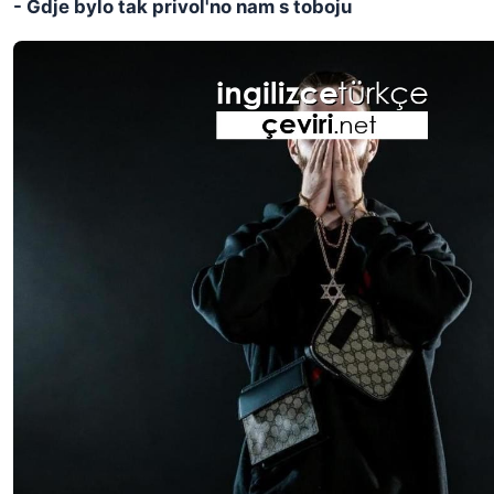
- Gdje bylo tak privol'no nam s toboju