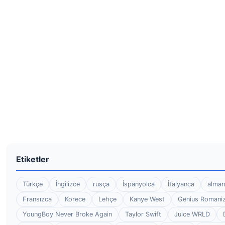
Etiketler
Türkçe
İngilizce
rusça
İspanyolca
İtalyanca
alman
Fransızca
Korece
Lehçe
Kanye West
Genius Romaniz
YoungBoy Never Broke Again
Taylor Swift
Juice WRLD