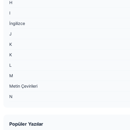
H
I
İngilizce
J
K
K
L
M
Metin Çevirileri
N
Popüler Yazılar