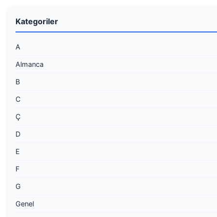
Kategoriler
A
Almanca
B
C
Ç
D
E
F
G
Genel