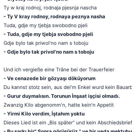
Ty w kraj rodnoj, rodnaja pjesnja nascha
- Ty V kray rodnoy, rodnaya peznya nasha
Tuda, gdje my tjebja swobodno pjeli
- Tuda, gdje my tjebja svobodno pjeli
Gdje bylo tak priwol'no nam s toboju
- Gdje bylo tak privol'no nam s toboju
Und ich vergieße eine Träne bei der Trauerfeier
- Ve cenazede bir gözyaşı döküyorum
Du kannst stolz sein, aus dei'm Enkel wurd kein Bauarb
- Gurur duymalısın. Torunun İnşaat işçisi olmadı.
Zwanzig Kilo abgenomm'n, hatte kein'n Appetit
- Yirmi Kilo verdim, İştahım yoktu
Dieses Lied ist ein „Bis später“ und kein Abschiedsbrie
- Bu şarkı bir" Sonra görüşürüz " ve bir veda mektubu