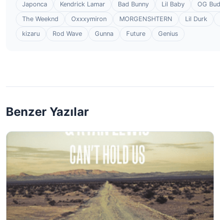
Japonca
Kendrick Lamar
Bad Bunny
Lil Baby
OG Bu
The Weeknd
Oxxxymiron
MORGENSHTERN
Lil Durk
kizaru
Rod Wave
Gunna
Future
Genius
Benzer Yazılar