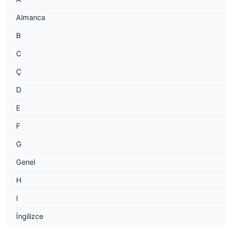
Almanca
B
C
Ç
D
E
F
G
Genel
H
I
İngilizce