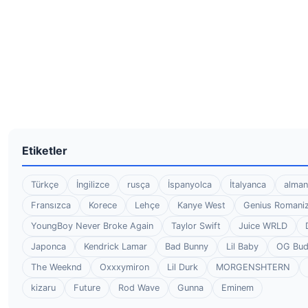
Etiketler
Türkçe
İngilizce
rusça
İspanyolca
İtalyanca
alman
Fransızca
Korece
Lehçe
Kanye West
Genius Romaniz
YoungBoy Never Broke Again
Taylor Swift
Juice WRLD
Japonca
Kendrick Lamar
Bad Bunny
Lil Baby
OG Bu
The Weeknd
Oxxxymiron
Lil Durk
MORGENSHTERN
kizaru
Future
Rod Wave
Gunna
Eminem