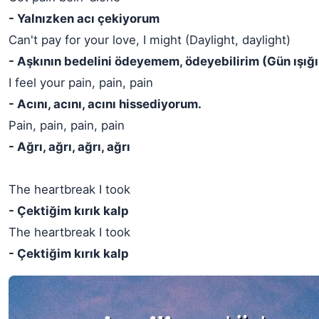
- Yalnızken acı çekiyorum
Can't pay for your love, I might (Daylight, daylight)
- Aşkının bedelini ödeyemem, ödeyebilirim (Gün ışığı,
I feel your pain, pain, pain
- Acını, acını, acını hissediyorum.
Pain, pain, pain, pain
- Ağrı, ağrı, ağrı, ağrı
The heartbreak I took
- Çektiğim kırık kalp
The heartbreak I took
- Çektiğim kırık kalp