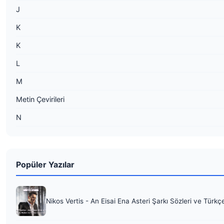
J
K
K
L
M
Metin Çevirileri
N
Popüler Yazılar
Nikos Vertis - An Eisai Ena Asteri Şarkı Sözleri ve Türkç