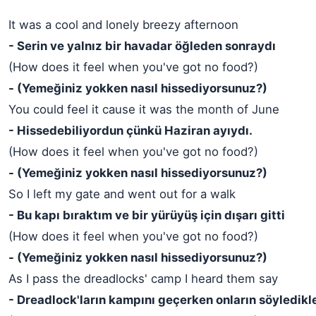
It was a cool and lonely breezy afternoon
- Serin ve yalnız bir havadar öğleden sonraydı
(How does it feel when you've got no food?)
- (Yemeğiniz yokken nasıl hissediyorsunuz?)
You could feel it cause it was the month of June
- Hissedebiliyordun çünkü Haziran ayıydı.
(How does it feel when you've got no food?)
- (Yemeğiniz yokken nasıl hissediyorsunuz?)
So I left my gate and went out for a walk
- Bu kapı bıraktım ve bir yürüyüş için dışarı gitti
(How does it feel when you've got no food?)
- (Yemeğiniz yokken nasıl hissediyorsunuz?)
As I pass the dreadlocks' camp I heard them say
- Dreadlock'ların kampını geçerken onların söyledikl