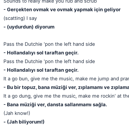
Sounds to really make you rub and scrub
- Gerçekten ovmak ve ovmak yapmak için geliyor
(scatting) I say
- (uydurdun) diyorum
Pass the Dutchie 'pon the left hand side
- Hollandalıyı sol taraftan geçir.
Pass the Dutchie 'pon the left hand side
- Hollandalıyı sol taraftan geçir.
It a go bun, give me the music, make me jump and pra
- Bu bir topuz, bana müziği ver, zıplamamı ve zıplam
It a go dung, give me the music, make me rockin' at t
- Bana müziği ver, dansta sallanmamı sağla.
(Jah know!)
- (Jah biliyorum!)