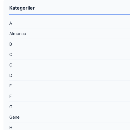
Kategoriler
A
Almanca
B
C
Ç
D
E
F
G
Genel
H