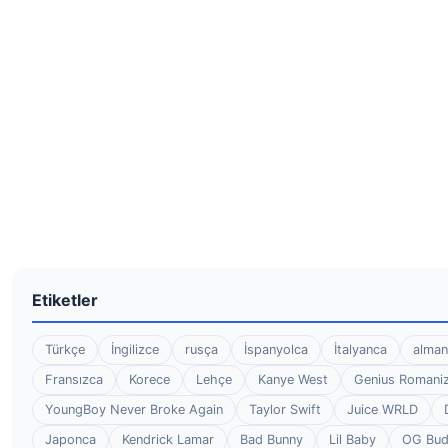
Etiketler
Türkçe
İngilizce
rusça
İspanyolca
İtalyanca
alman
Fransızca
Korece
Lehçe
Kanye West
Genius Romaniz
YoungBoy Never Broke Again
Taylor Swift
Juice WRLD
Japonca
Kendrick Lamar
Bad Bunny
Lil Baby
OG Bu