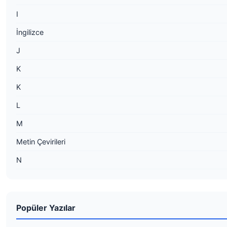
I
İngilizce
J
K
K
L
M
Metin Çevirileri
N
Popüler Yazılar