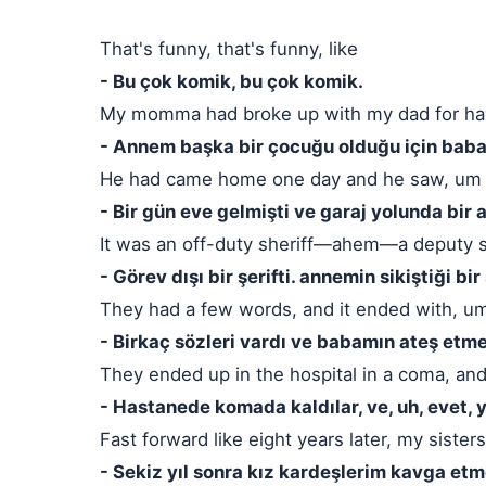
That's funny, that's funny, like
- Bu çok komik, bu çok komik.
My momma had broke up with my dad for hav
- Annem başka bir çocuğu olduğu için babam
He had came home one day and he saw, um a
- Bir gün eve gelmişti ve garaj yolunda bir 
It was an off-duty sheriff—ahem—a deputy s
- Görev dışı bir şerifti. annemin sikiştiği bir
They had a few words, and it ended with, u
- Birkaç sözleri vardı ve babamın ateş etme
They ended up in the hospital in a coma, and
- Hastanede komada kaldılar, ve, uh, evet, 
Fast forward like eight years later, my sister
- Sekiz yıl sonra kız kardeşlerim kavga etm