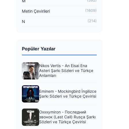
(392)
M
(1609)
Metin Çevirileri
(214)
N
Popüler Yazılar
Nikos Vertis - An Eisai Ena
Asteri Şarkı Sözleri ve Türkçe
Anlamları
Eminem - Mockingbird İngilizce
Şarkı Sözleri ve Türkçe Çevirisi
Oxxxymiron - Последний
звонок (Last Call) Rusça Şarkı
Sözleri ve Türkçe Çevirisi