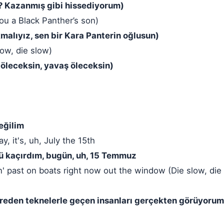
or? Kazanmış gibi hissediyorum)
ou a Black Panther’s son)
malıyız, sen bir Kara Panterin oğlusun)
ow, die slow)
 öleceksin, yavaş öleceksin)
eğilim
, it's, uh, July the 15th
 kaçırdım, bugün, uh, 15 Temmuz
din' past on boats right now out the window (Die slow, die
ereden teknelerle geçen insanları gerçekten görüyorum