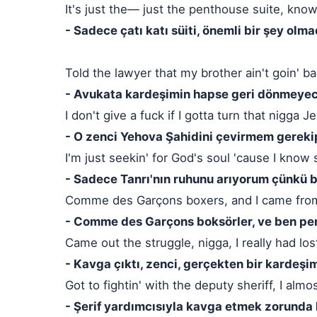
It's just the— just the penthouse suite, know 
- Sadece çatı katı süiti, önemli bir şey olma
Told the lawyer that my brother ain't goin' ba
- Avukata kardeşimin hapse geri dönmeyece
I don't give a fuck if I gotta turn that nigga
- O zenci Yehova Şahidini çevirmem gerek
I'm just seekin' for God's soul 'cause I know
- Sadece Tanrı'nın ruhunu arıyorum çünkü b
Comme des Garçons boxers, and I came from
- Comme des Garçons boksörler, ve ben pe
Came out the struggle, nigga, I really had los
- Kavga çıktı, zenci, gerçekten bir kardeşi
Got to fightin' with the deputy sheriff, I alm
- Şerif yardımcısıyla kavga etmek zorunda