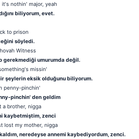
it's nothin' major, yeah
dığını biliyorum, evet.
ck to prison
ğini söyledi.
 Jehovah Witness
ip gerekmediği umurumda değil.
 something's missin'
ir şeylerin eksik olduğunu biliyorum.
 penny-pinchin'
nny-pinchin' den geldim
t a brother, nigga
mi kaybetmiştim, zenci
ost lost my mother, nigga
 kaldım, neredeyse annemi kaybediyordum, zenci.