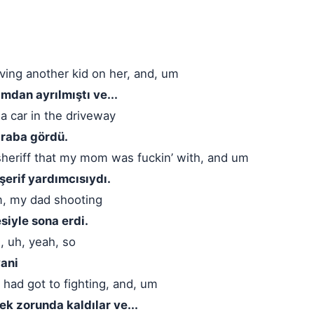
ing another kid on her, and, um
dan ayrılmıştı ve...
 car in the driveway
araba gördü.
heriff that my mom was fuckin’ with, and um
 şerif yardımcısıydı.
m, my dad shooting
siyle sona erdi.
, uh, yeah, so
yani
s had got to fighting, and, um
ek zorunda kaldılar ve...