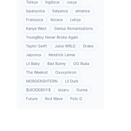
Türkçe
İngilizce
rusça
İspanyolca
İtalyanca
almanca
Fransızca
Korece
Lehçe
Kanye West
Genius Romanizations
YoungBoy Never Broke Again
Taylor Swift
Juice WRLD
Drake
Japonca
Kendrick Lamar
Lil Baby
Bad Bunny
OG Buda
The Weeknd
Oxxxymiron
MORGENSHTERN
Lil Durk
$UICIDEBOY$
kizaru
Gunna
Future
Rod Wave
Polo G