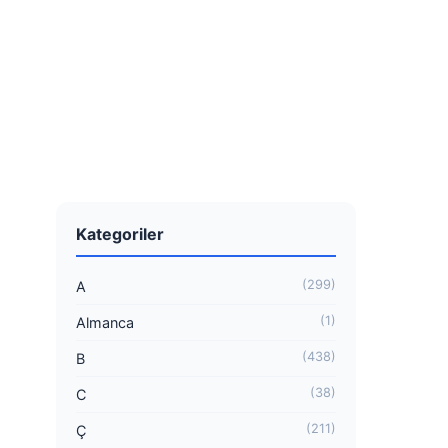
Kategoriler
(299)
A
(1)
Almanca
(438)
B
(38)
C
(211)
Ç