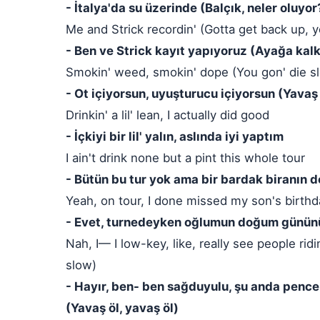
- İtalya'da su üzerinde (Balçık, neler oluy
Me and Strick recordin' (Gotta get back up, y
- Ben ve Strick kayıt yapıyoruz (Ayağa kalk
Smokin' weed, smokin' dope (You gon' die sl
- Ot içiyorsun, uyuşturucu içiyorsun (Yavaş
Drinkin' a lil' lean, I actually did good
- İçkiyi bir lil' yalın, aslında iyi yaptım
I ain't drink none but a pint this whole tour
- Bütün bu tur yok ama bir bardak biranın d
Yeah, on tour, I done missed my son's birthday
- Evet, turnedeyken oğlumun doğum gününü
Nah, I— I low-key, like, really see people ri
slow)
- Hayır, ben- ben sağduyulu, şu anda penc
(Yavaş öl, yavaş öl)