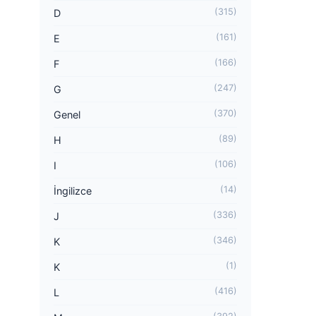
(315)
D
(161)
E
(166)
F
(247)
G
(370)
Genel
(89)
H
(106)
I
(14)
İngilizce
(336)
J
(346)
K
(1)
K
(416)
L