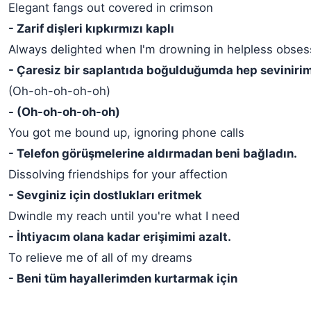
Elegant fangs out covered in crimson
- Zarif dişleri kıpkırmızı kaplı
Always delighted when I'm drowning in helpless obses
- Çaresiz bir saplantıda boğulduğumda hep sevinirim
(Oh-oh-oh-oh-oh)
- (Oh-oh-oh-oh-oh)
You got me bound up, ignoring phone calls
- Telefon görüşmelerine aldırmadan beni bağladın.
Dissolving friendships for your affection
- Sevginiz için dostlukları eritmek
Dwindle my reach until you're what I need
- İhtiyacım olana kadar erişimimi azalt.
To relieve me of all of my dreams
- Beni tüm hayallerimden kurtarmak için