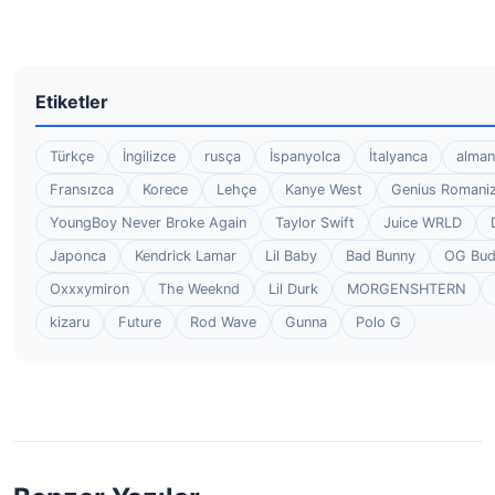
Etiketler
Türkçe
İngilizce
rusça
İspanyolca
İtalyanca
alman
Fransızca
Korece
Lehçe
Kanye West
Genius Romaniz
YoungBoy Never Broke Again
Taylor Swift
Juice WRLD
Japonca
Kendrick Lamar
Lil Baby
Bad Bunny
OG Bu
Oxxxymiron
The Weeknd
Lil Durk
MORGENSHTERN
kizaru
Future
Rod Wave
Gunna
Polo G