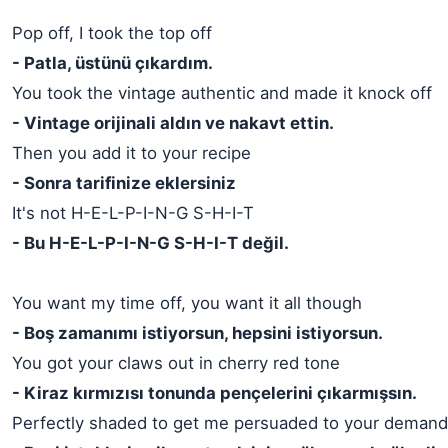
Pop off, I took the top off
- Patla, üstünü çıkardım.
You took the vintage authentic and made it knock off
- Vintage orijinali aldın ve nakavt ettin.
Then you add it to your recipe
- Sonra tarifinize eklersiniz
It's not H-E-L-P-I-N-G S-H-I-T
- Bu H-E-L-P-I-N-G S-H-I-T değil.
You want my time off, you want it all though
- Boş zamanımı istiyorsun, hepsini istiyorsun.
You got your claws out in cherry red tone
- Kiraz kırmızısı tonunda pençelerini çıkarmışsın.
Perfectly shaded to get me persuaded to your deman