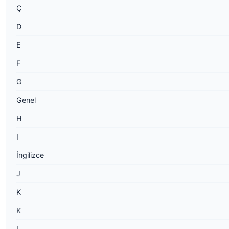
Ç
D
E
F
G
Genel
H
I
İngilizce
J
K
K
L