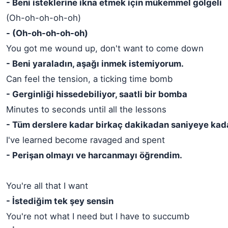
- Beni isteklerine ikna etmek için mükemmel gölgeli
(Oh-oh-oh-oh-oh)
- (Oh-oh-oh-oh-oh)
You got me wound up, don't want to come down
- Beni yaraladın, aşağı inmek istemiyorum.
Can feel the tension, a ticking time bomb
- Gerginliği hissedebiliyor, saatli bir bomba
Minutes to seconds until all the lessons
- Tüm derslere kadar birkaç dakikadan saniyeye kad
I've learned become ravaged and spent
- Perişan olmayı ve harcanmayı öğrendim.
You're all that I want
- İstediğim tek şey sensin
You're not what I need but I have to succumb