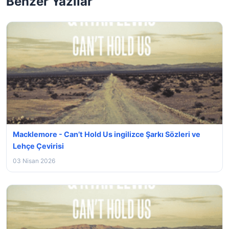
Benzer Yazılar
Macklemore - Can’t Hold Us ingilizce Şarkı Sözleri ve
Lehçe Çevirisi
03 Nisan 2026