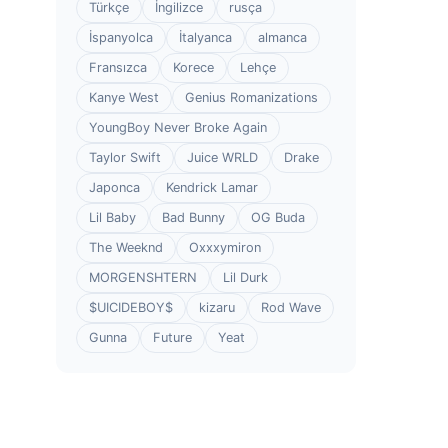
Türkçe
İngilizce
rusça
İspanyolca
İtalyanca
almanca
Fransızca
Korece
Lehçe
Kanye West
Genius Romanizations
YoungBoy Never Broke Again
Taylor Swift
Juice WRLD
Drake
Japonca
Kendrick Lamar
Lil Baby
Bad Bunny
OG Buda
The Weeknd
Oxxxymiron
MORGENSHTERN
Lil Durk
$UICIDEBOY$
kizaru
Rod Wave
Gunna
Future
Yeat