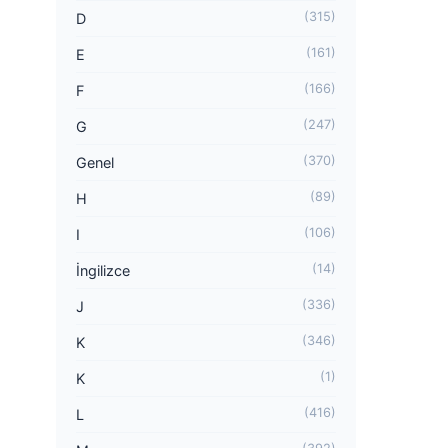
(315)
D
(161)
E
(166)
F
(247)
G
(370)
Genel
(89)
H
(106)
I
(14)
İngilizce
(336)
J
(346)
K
(1)
K
(416)
L