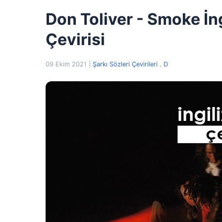
Don Toliver - Smoke İng
Çevirisi
09 Ekim 2021
|
Şarkı Sözleri Çevirileri
,
D