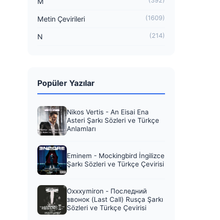
(392)
M
(1609)
Metin Çevirileri
(214)
N
Popüler Yazılar
Nikos Vertis - An Eisai Ena
Asteri Şarkı Sözleri ve Türkçe
Anlamları
Eminem - Mockingbird İngilizce
Şarkı Sözleri ve Türkçe Çevirisi
Oxxxymiron - Последний
звонок (Last Call) Rusça Şarkı
Sözleri ve Türkçe Çevirisi