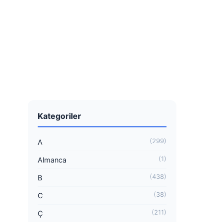
Kategoriler
(299)
A
(1)
Almanca
(438)
B
(38)
C
(211)
Ç