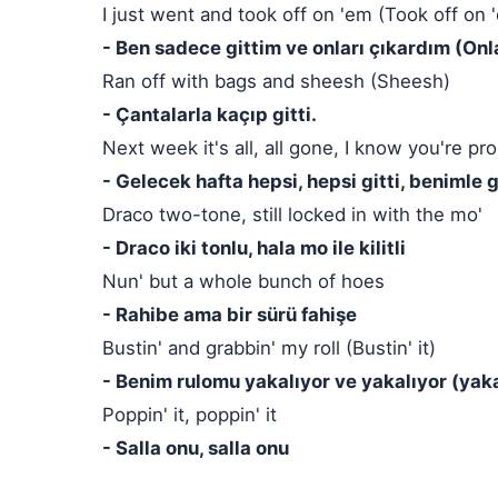
I just went and took off on 'em (Took off on 
- Ben sadece gittim ve onları çıkardım (Onl
Ran off with bags and sheesh (Sheesh)
- Çantalarla kaçıp gitti.
Next week it's all, all gone, I know you're p
- Gelecek hafta hepsi, hepsi gitti, benimle
Draco two-tone, still locked in with the mo'
- Draco iki tonlu, hala mo ile kilitli
Nun' but a whole bunch of hoes
- Rahibe ama bir sürü fahişe
Bustin' and grabbin' my roll (Bustin' it)
- Benim rulomu yakalıyor ve yakalıyor (yaka
Poppin' it, poppin' it
- Salla onu, salla onu