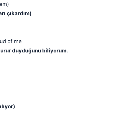
'em)
arı çıkardım)
roud of me
 gurur duyduğunu biliyorum.
lıyor)