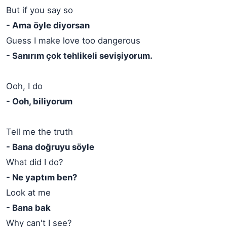
But if you say so
- Ama öyle diyorsan
Guess I make love too dangerous
- Sanırım çok tehlikeli sevişiyorum.
Ooh, I do
- Ooh, biliyorum
Tell me the truth
- Bana doğruyu söyle
What did I do?
- Ne yaptım ben?
Look at me
- Bana bak
Why can't I see?