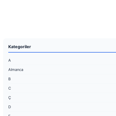
Kategoriler
A
Almanca
B
C
Ç
D