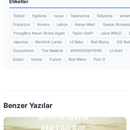
Etiketler
Türkçe
İngilizce
rusça
İspanyolca
İtalyanca
alman
Fransızca
Korece
Lehçe
Kanye West
Genius Romaniz
YoungBoy Never Broke Again
Taylor Swift
Juice WRLD
Japonca
Kendrick Lamar
Lil Baby
Bad Bunny
OG Bu
Oxxxymiron
The Weeknd
MORGENSHTERN
Lil Durk
kizaru
Gunna
Future
Rod Wave
Polo G
Benzer Yazılar