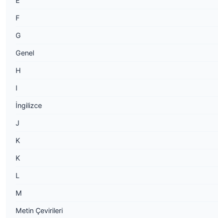
E
F
G
Genel
H
I
İngilizce
J
K
K
L
M
Metin Çevirileri