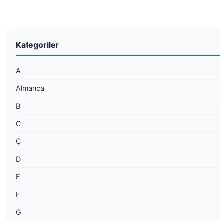
Kategoriler
A
Almanca
B
C
Ç
D
E
F
G