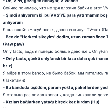
- Oh, VPN, gezegen dönüyor, Vivienne
Сейчас понимаю, что не зря вложил бабки в этот V
- Şimdi anlıyorum ki, bu VVS'YE para yatırmamın boş
anlıyorum
Я ща такой: «Нахуй всех», давно выкинул TV-сет (Па
- Ben de "Herkesi sikeyim" dedim, uzun zaman önce T
(Paw paw)
Only facts, ведь я поверю больше девочке с OnlyFan
- Only facts, çünkü onlyfanslı bir kıza daha çok inan
br-r)
Я мёрз в этом bando, не было бабок, мы питались 
(Пакетами)
- Bu bandoda üşüdüm, param yoktu, paketlerden yed
Я столько раз ломал кровать, когда линкапили дево
- Kızları bağlarken yatağı birçok kez kırdım (Hu)