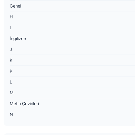
Genel
H
I
İngilizce
J
K
K
L
M
Metin Çevirileri
N