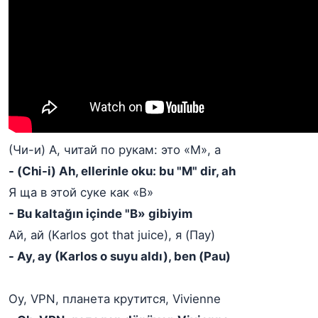
(Чи-и) А, читай по рукам: это «M», а
- (Chi-i) Ah, ellerinle oku: bu "M" dir, ah
Я ща в этой суке как «B»
- Bu kaltağın içinde "B» gibiyim
Ай, ай (Karlos got that juice), я (Пау)
- Ay, ay (Karlos o suyu aldı), ben (Pau)
Оу, VPN, планета крутится, Vivienne