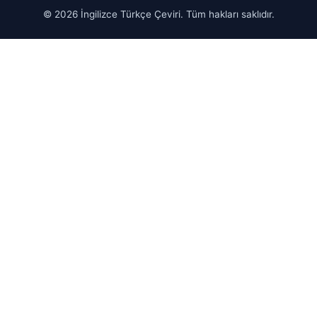
© 2026 İngilizce Türkçe Çeviri. Tüm hakları saklıdır.