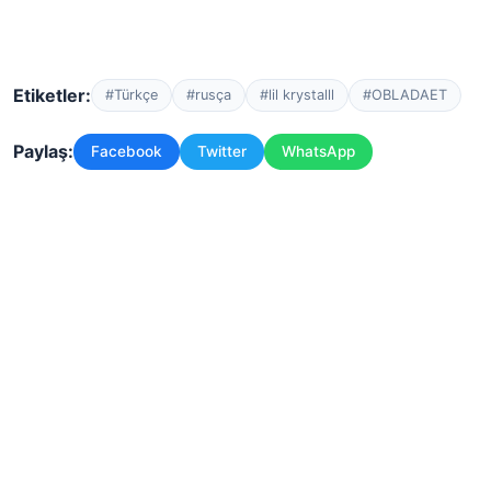
Etiketler:
#Türkçe
#rusça
#lil krystalll
#OBLADAET
Paylaş:
Facebook
Twitter
WhatsApp