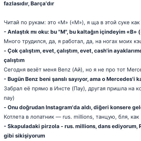
fazlasıdır, Barça'dır
Читай по рукам: это «M» («M»), я ща в этой суке как
- Anlaştık mı oku: bu "M", bu kaltağın içindeyim «B» 
Много трудился, да, я работал, да, на ногах моих кэ
- Çok çalıştım, evet, çalıştım, evet, cash'in ayakları
çalıştım
Сегодня везёт меня Benz (Ай), но я не про тот Merc
- Bugün Benz beni şanslı sayıyor, ama o Mercedes'i 
Забрал её прямо в Инсте (Пау), другая пришла на к
пау)
- Onu doğrudan Instagram'da aldı, diğeri konsere ge
Котлета в лопатник — rus. millions, танцую, бля, как 
- Skapuladaki pirzola - rus. millions, dans ediyorum, 
gibi sikişiyorum