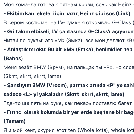
Моя команда готова к пятнам крови, соус как Heinz (
- Ekibim kan lekeleri için hazır, Heinz gibi sos (Link)
В сером костюме, на LV-сумке я открываю G-Class (
- Gri takım elbiseli, LV çantasında G-Class'ı açıyoru
Читай по рукам: это «M» (Эмка), все мои делают «B»
- Anlaştık mı oku: Bu bir «M» (Emka), benimkiler hep
(Babos)
Меня везёт BMW (Врум), на пальцах ты «P», но слов
(Skrrt, skrrt, skrrt, lame)
- Şanslıyım BMW (Vroom), parmaklarında «P" ye sah
sadece «L» yi yakaladın (Skrrt, skrrt, skrrt, lame)
Где-то ща пять на руке, как пекарь поставлю багет 
- Fırıncı olarak kolumda bir yerlerde beş tane bir b
(Tamam)
Я и мой кент, скурил этот ten (Whole lotta), whole lot