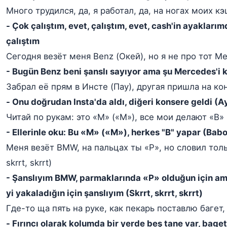
Много трудился, да, я работал, да, на ногах моих кэ
- Çok çalıştım, evet, çalıştım, evet, cash'in ayakları
çalıştım
Сегодня везёт меня Benz (Окей), но я не про тот Me
- Bugün Benz beni şanslı sayıyor ama şu Mercedes'i
Забрал её прям в Инсте (Пау), другая пришла на ко
- Onu doğrudan Insta'da aldı, diğeri konsere geldi (A
Читай по рукам: это «M» («M»), все мои делают «B» 
- Ellerinle oku: Bu «M» («M»), herkes "B" yapar (Bab
Меня везёт BMW, на пальцах ты «P», но словил тольк
skrrt, skrrt)
- Şanslıyım BMW, parmaklarında «P» olduğun için a
yi yakaladığın için şanslıyım (Skrrt, skrrt, skrrt)
Где-то ща пять на руке, как пекарь поставлю багет,
- Fırıncı olarak kolumda bir yerde beş tane var, bage