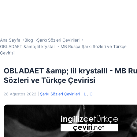
Ana Sayfa
Blog
Şarkı Sözleri Çevirileri
OBLADAET &amp; lil krystalll - MB Rusça Şarkı Sözleri ve Türkçe
Çevirisi
OBLADAET &amp; lil krystalll - MB R
Sözleri ve Türkçe Çevirisi
28 Ağustos 2022
|
Şarkı Sözleri Çevirileri
,
L
,
O