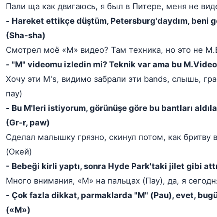
Пали ща как двигаюсь, я был в Питере, меня не ви
- Hareket ettikçe düştüm, Petersburg'daydım, beni 
(Sha-sha)
Смотрел моё «M» видео? Там техника, но это не М
- "M" videomu izledin mi? Teknik var ama bu M.Video
Хочу эти M's, видимо забрали эти bands, слышь, гра
пау)
- Bu M'leri istiyorum, görünüşe göre bu bantları aldılar
(Gr-r, paw)
Сделал малышку грязно, скинул потом, как бритву в
(Окей)
- Bebeği kirli yaptı, sonra Hyde Park'taki jilet gibi a
Много внимания, «M» на пальцах (Пау), да, я сегодн
- Çok fazla dikkat, parmaklarda "M" (Pau), evet, bug
(«M»)