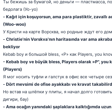
Ты бежишь за бумагой, но деньги — пластмасса, п
бедолага (Уо-уо)
- Kağıt için koşuyorsun, ama para plastiktir, zavallı
(Woo-woo)
У Кристи на карте Ворсква, но родные ждут его до
- Christie'nin Vorskva'nın haritasında var ama akrab
bekliyor
Kebab boy и большой bless, «P» как Players, you know 
- Kebab boy ve büyük bless, Players olarak »P", you 
(Players)
Я мог носить туфли и галстук в офис все четыре сез
- Dört mevsimi de ofise ayakkabı ve kravat takabilird
Но встав на шлёпки у плиты, я начал долго готовит
дигири, бау)
- Ama ocağın yanındaki şaplaklara kalktığımda uzun