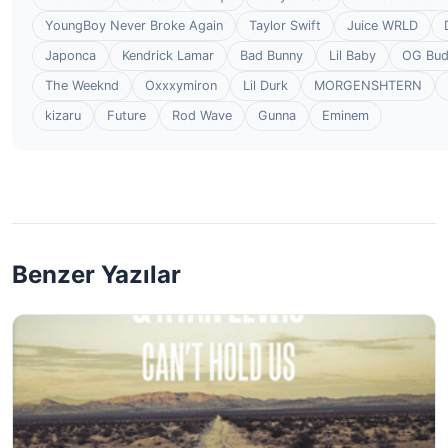
YoungBoy Never Broke Again
Taylor Swift
Juice WRLD
Japonca
Kendrick Lamar
Bad Bunny
Lil Baby
OG Bu
The Weeknd
Oxxxymiron
Lil Durk
MORGENSHTERN
kizaru
Future
Rod Wave
Gunna
Eminem
Benzer Yazılar