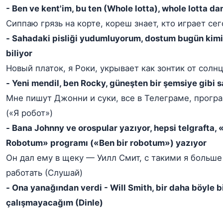
- Ben ve kent'im, bu ten (Whole lotta), whole lotta dan
Сиппаю грязь на корте, кореш знает, кто играет се
- Sahadaki pisliği yudumluyorum, dostum bugün kimi
biliyor
Новый платок, я Роки, укрывает как зонтик от солнц
- Yeni mendil, ben Rocky, güneşten bir şemsiye gibi s
Мне пишут Джонни и суки, все в Телеграме, прогр
(«Я робот»)
- Bana Johnny ve orospular yazıyor, hepsi telgrafta, 
Robotum» programı («Ben bir robotum») yazıyor
Он дал ему в щеку — Уилл Смит, с такими я больше
работать (Слушай)
- Ona yanağından verdi - Will Smith, bir daha böyle b
çalışmayacağım (Dinle)