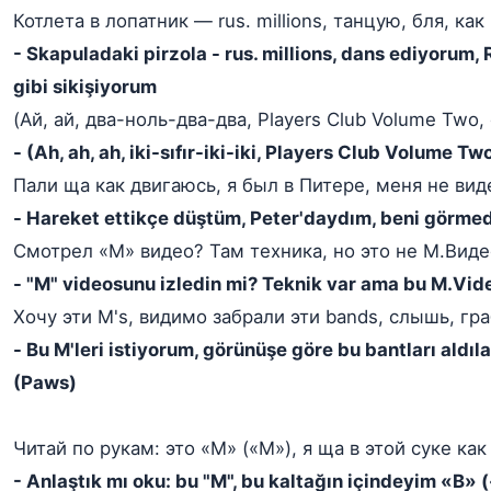
Котлета в лопатник — rus. millions, танцую, бля, как 
- Skapuladaki pirzola - rus. millions, dans ediyorum, 
gibi sikişiyorum
(Ай, ай, два-ноль-два-два, Players Club Volume Two, 
- (Ah, ah, ah, iki-sıfır-iki-iki, Players Club Volume Two
Пали ща как двигаюсь, я был в Питере, меня не вид
- Hareket ettikçe düştüm, Peter'daydım, beni görmed
Смотрел «M» видео? Там техника, но это не М.Виде
- "M" videosunu izledin mi? Teknik var ama bu M.Vid
Хочу эти M's, видимо забрали эти bands, слышь, гра
- Bu M'leri istiyorum, görünüşe göre bu bantları aldılar
(Paws)
Читай по рукам: это «M» («M»), я ща в этой суке как
- Anlaştık mı oku: bu "M", bu kaltağın içindeyim «B» 