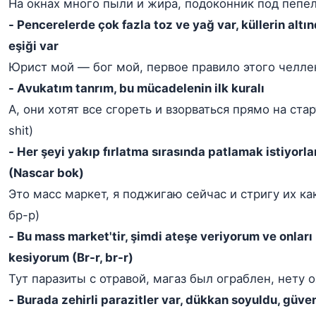
На окнах много пыли и жира, подоконник под пепе
- Pencerelerde çok fazla toz ve yağ var, küllerin altı
eşiği var
Юрист мой — бог мой, первое правило этого челле
- Avukatım tanrım, bu mücadelenin ilk kuralı
А, они хотят все сгореть и взорваться прямо на стар
shit)
- Her şeyi yakıp fırlatma sırasında patlamak istiyorla
(Nascar bok)
Это масс маркет, я поджигаю сейчас и стригу их ка
бр-р)
- Bu mass market'tir, şimdi ateşe veriyorum ve onları
kesiyorum (Br-r, br-r)
Тут паразиты с отравой, магаз был ограблен, нету о
- Burada zehirli parazitler var, dükkan soyuldu, güven