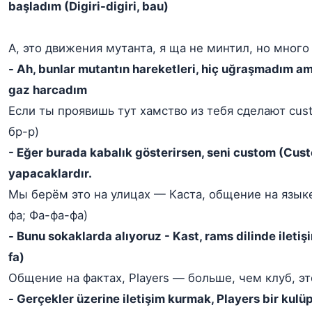
başladım (Digiri-digiri, bau)
А, это движения мутанта, я ща не минтил, но много
- Ah, bunlar mutantın hareketleri, hiç uğraşmadım am
gaz harcadım
Если ты проявишь тут хамство из тебя сделают cus
бр-р)
- Eğer burada kabalık gösterirsen, seni custom (Cust
yapacaklardır.
Мы берём это на улицах — Каста, общение на языке
фа; Фа-фа-фа)
- Bunu sokaklarda alıyoruz - Kast, rams dilinde iletişim
fa)
Общение на фактах, Players — больше, чем клуб, эт
- Gerçekler üzerine iletişim kurmak, Players bir kulü