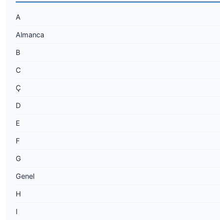
A
Almanca
B
C
Ç
D
E
F
G
Genel
H
I