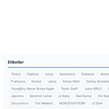
Etiketler
Türkçe
İngilizce
rusça
İspanyolca
İtalyanca
alman
Fransızca
Korece
Lehçe
Kanye West
Genius Romaniz
YoungBoy Never Broke Again
Taylor Swift
Juice WRLD
Japonca
Kendrick Lamar
Lil Baby
Bad Bunny
OG Bu
Oxxxymiron
The Weeknd
MORGENSHTERN
Lil Durk