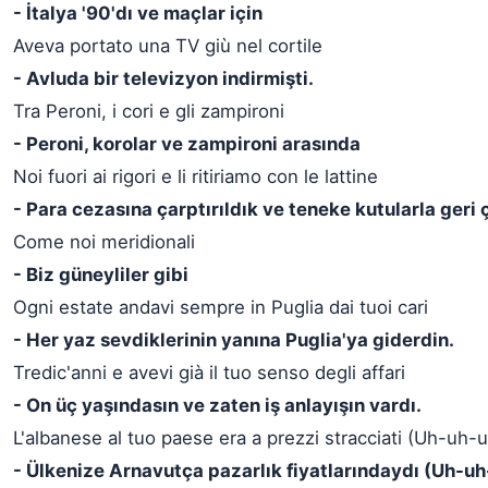
- İtalya '90'dı ve maçlar için
Aveva portato una TV giù nel cortile
- Avluda bir televizyon indirmişti.
Tra Peroni, i cori e gli zampironi
- Peroni, korolar ve zampironi arasında
Noi fuori ai rigori e li ritiriamo con le lattine
- Para cezasına çarptırıldık ve teneke kutularla geri 
Come noi meridionali
- Biz güneyliler gibi
Ogni estate andavi sempre in Puglia dai tuoi cari
- Her yaz sevdiklerinin yanına Puglia'ya giderdin.
Tredic'anni e avevi già il tuo senso degli affari
- On üç yaşındasın ve zaten iş anlayışın vardı.
L'albanese al tuo paese era a prezzi stracciati (Uh-uh-
- Ülkenize Arnavutça pazarlık fiyatlarındaydı (Uh-uh