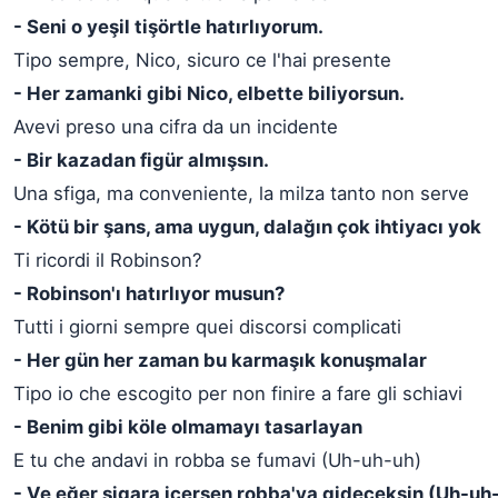
- Seni o yeşil tişörtle hatırlıyorum.
Tipo sempre, Nico, sicuro ce l'hai presente
- Her zamanki gibi Nico, elbette biliyorsun.
Avevi preso una cifra da un incidente
- Bir kazadan figür almışsın.
Una sfiga, ma conveniente, la milza tanto non serve
- Kötü bir şans, ama uygun, dalağın çok ihtiyacı yok
Ti ricordi il Robinson?
- Robinson'ı hatırlıyor musun?
Tutti i giorni sempre quei discorsi complicati
- Her gün her zaman bu karmaşık konuşmalar
Tipo io che escogito per non finire a fare gli schiavi
- Benim gibi köle olmamayı tasarlayan
E tu che andavi in robba se fumavi (Uh-uh-uh)
- Ve eğer sigara içersen robba'ya gideceksin (Uh-uh