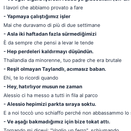
I lavori che abbiamo provato a fare
- Yapmaya çalıştığımız işler
Mai che duravamo di più di due settimane
- Asla iki haftadan fazla sürmediğimizi
È da sempre che pensi a levar le tende
- Hep perdeleri kaldırmayı düşündün.
Thailandia da minorenne, tuo padre che era brutale
- Reşit olmayan Taylandlı, acımasız baban.
Ehi, te lo ricordi quando
- Hey, hatırlıyor musun ne zaman
Alessio ci ha messo a tutti in fila al parco
- Alessio hepimizi parkta sıraya soktu.
E a noi toccò uno schiaffo perché non abbassammo lo
- Ve aşağı bakmadığımız için bize tokat attı.
Tornando mi dicevi: "Voglio un ferro", schiumando