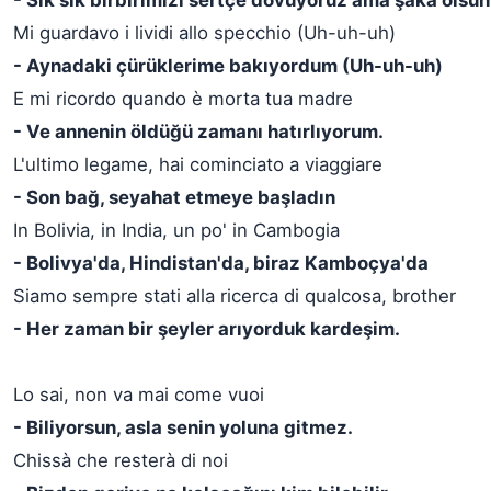
- Sık sık birbirimizi sertçe dövüyoruz ama şaka olsun
Mi guardavo i lividi allo specchio (Uh-uh-uh)
- Aynadaki çürüklerime bakıyordum (Uh-uh-uh)
E mi ricordo quando è morta tua madre
- Ve annenin öldüğü zamanı hatırlıyorum.
L'ultimo legame, hai cominciato a viaggiare
- Son bağ, seyahat etmeye başladın
In Bolivia, in India, un po' in Cambogia
- Bolivya'da, Hindistan'da, biraz Kamboçya'da
Siamo sempre stati alla ricerca di qualcosa, brother
- Her zaman bir şeyler arıyorduk kardeşim.
Lo sai, non va mai come vuoi
- Biliyorsun, asla senin yoluna gitmez.
Chissà che resterà di noi