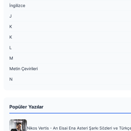
İngilizce
J
K
K
L
M
Metin Çevirileri
N
Popüler Yazılar
Nikos Vertis - An Eisai Ena Asteri Şarkı Sözleri ve Türkç