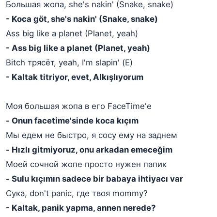
Большая жопа, she's nakin' (Snake, snake)
- Koca göt, she's nakin' (Snake, snake)
Ass big like a planet (Planet, yeah)
- Ass big like a planet (Planet, yeah)
Bitch трясёт, yeah, I'm slapin' (Е)
- Kaltak titriyor, evet, Alkışlıyorum
Моя большая жопа в его FaceTime'е
- Onun facetime'sinde koca kıçım
Мы едем не быстро, я сосу ему на заднем
- Hızlı gitmiyoruz, onu arkadan emeceğim
Моей сочной жопе просто нужен папик
- Sulu kıçımın sadece bir babaya ihtiyacı var
Сука, don't panic, где твоя mommy?
- Kaltak, panik yapma, annen nerede?