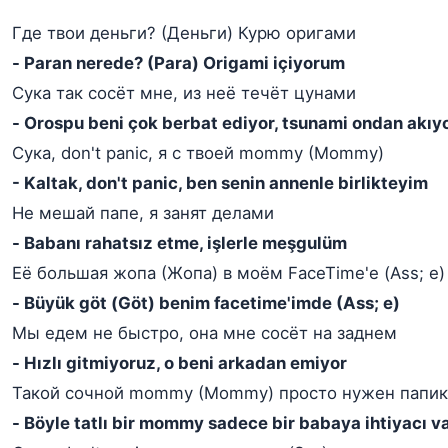
Где твои деньги? (Деньги) Курю оригами
- Paran nerede? (Para) Origami içiyorum
Сука так сосёт мне, из неё течёт цунами
- Orospu beni çok berbat ediyor, tsunami ondan akıy
Сука, don't panic, я с твоей mommy (Mommy)
- Kaltak, don't panic, ben senin annenle birlikteyim
Не мешай папе, я занят делами
- Babanı rahatsız etme, işlerle meşgulüm
Её большая жопа (Жопа) в моём FaceTime'е (Ass; е)
- Büyük göt (Göt) benim facetime'imde (Ass; e)
Мы едем не быстро, она мне сосёт на заднем
- Hızlı gitmiyoruz, o beni arkadan emiyor
Такой сочной mommy (Mommy) просто нужен папик
- Böyle tatlı bir mommy sadece bir babaya ihtiyacı v