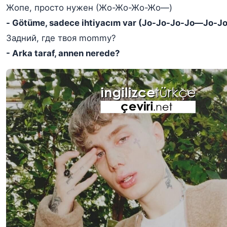
Жопе, просто нужен (Жо-Жо-Жо-Жо—)
- Götüme, sadece ihtiyacım var (Jo-Jo-Jo-Jo—Jo-Jo
Задний, где твоя mommy?
- Arka taraf, annen nerede?