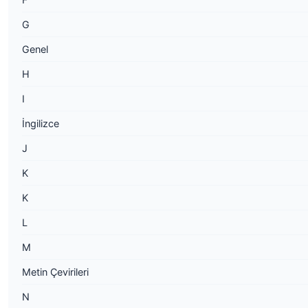
G
Genel
H
I
İngilizce
J
K
K
L
M
Metin Çevirileri
N