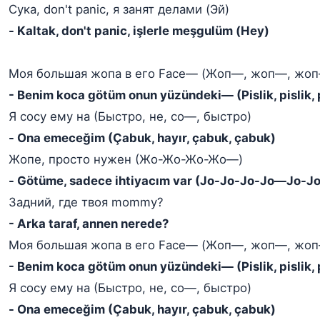
Сука, don't panic, я занят делами (Эй)
- Kaltak, don't panic, işlerle meşgulüm (Hey)
Моя большая жопа в его Face— (Жоп—, жоп—, жоп
- Benim koca götüm onun yüzündeki— (Pislik, pislik, pi
Я сосу ему на (Быстро, не, со—, быстро)
- Ona emeceğim (Çabuk, hayır, çabuk, çabuk)
Жопе, просто нужен (Жо-Жо-Жо-Жо—)
- Götüme, sadece ihtiyacım var (Jo-Jo-Jo-Jo—Jo-Jo
Задний, где твоя mommy?
- Arka taraf, annen nerede?
Моя большая жопа в его Face— (Жоп—, жоп—, жоп
- Benim koca götüm onun yüzündeki— (Pislik, pislik, pi
Я сосу ему на (Быстро, не, со—, быстро)
- Ona emeceğim (Çabuk, hayır, çabuk, çabuk)