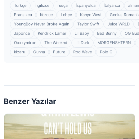
Türkçe
İngilizce
rusça
İspanyolca
İtalyanca
alman
Fransızca
Korece
Lehçe
Kanye West
Genius Romaniz
YoungBoy Never Broke Again
Taylor Swift
Juice WRLD
Japonca
Kendrick Lamar
Lil Baby
Bad Bunny
OG Bu
Oxxxymiron
The Weeknd
Lil Durk
MORGENSHTERN
kizaru
Gunna
Future
Rod Wave
Polo G
Benzer Yazılar