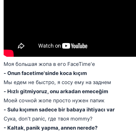
Моя большая жопа в его FaceTime'е
- Onun facetime'sinde koca kıçım
Мы едем не быстро, я сосу ему на заднем
- Hızlı gitmiyoruz, onu arkadan emeceğim
Моей сочной жопе просто нужен папик
- Sulu kıçımın sadece bir babaya ihtiyacı var
Сука, don't panic, где твоя mommy?
- Kaltak, panik yapma, annen nerede?