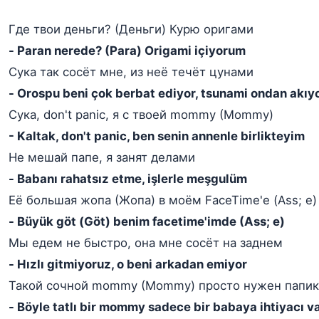
Где твои деньги? (Деньги) Курю оригами
- Paran nerede? (Para) Origami içiyorum
Сука так сосёт мне, из неё течёт цунами
- Orospu beni çok berbat ediyor, tsunami ondan akıy
Сука, don't panic, я с твоей mommy (Mommy)
- Kaltak, don't panic, ben senin annenle birlikteyim
Не мешай папе, я занят делами
- Babanı rahatsız etme, işlerle meşgulüm
Её большая жопа (Жопа) в моём FaceTime'е (Ass; е)
- Büyük göt (Göt) benim facetime'imde (Ass; e)
Мы едем не быстро, она мне сосёт на заднем
- Hızlı gitmiyoruz, o beni arkadan emiyor
Такой сочной mommy (Mommy) просто нужен папик
- Böyle tatlı bir mommy sadece bir babaya ihtiyacı v