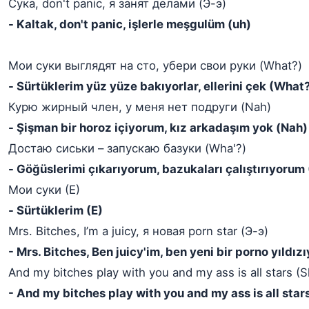
Сука, don't panic, я занят делами (Э-э)
- Kaltak, don't panic, işlerle meşgulüm (uh)
Мои суки выглядят на сто, убери свои руки (What?)
- Sürtüklerim yüz yüze bakıyorlar, ellerini çek (What
Курю жирный член, у меня нет подруги (Nah)
- Şişman bir horoz içiyorum, kız arkadaşım yok (Nah)
Достаю сиськи – запускаю базуки (Wha'?)
- Göğüslerimi çıkarıyorum, bazukaları çalıştırıyorum
Мои суки (Е)
- Sürtüklerim (E)
Mrs. Bitches, I’m a juicy, я новая porn star (Э-э)
- Mrs. Bitches, Ben juicy'im, ben yeni bir porno yıldız
And my bitches play with you and my ass is all stars (S
- And my bitches play with you and my ass is all stars