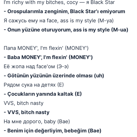
I’m richy with my bitches, сосу — я Black Star
- Orospularımla zenginim, Black Star'ı emiyorum
Я сажусь ему на face, ass is my style (М-уа)
- Onun yüzüne oturuyorum, ass is my style (M-ua)
Папа MONEY', I'm flexin' (MONEY')
- Baba MONEY', I'm flexin' (MONEY')
Её жопа над face'ом (Э-э)
- Götünün yüzünün üzerinde olması (uh)
Рядом сука на детях (Е)
- Çocukların yanında kaltak (E)
VVS, bitch nasty
- VVS, bitch nasty
На мне дорого, baby (Bae)
- Benim için değerliyim, bebeğim (Bae)