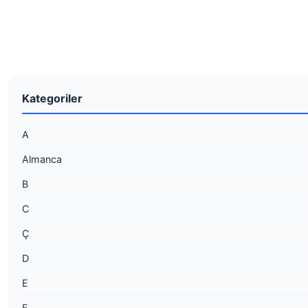
Kategoriler
A
Almanca
B
C
Ç
D
E
F