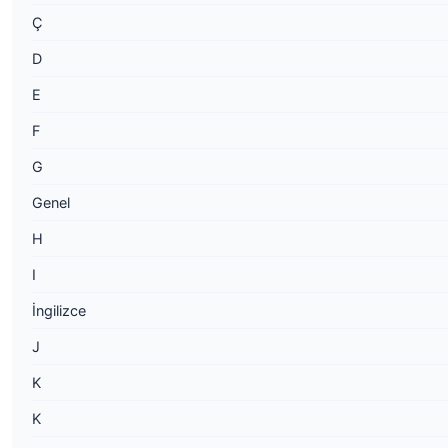
Ç
D
E
F
G
Genel
H
I
İngilizce
J
K
K