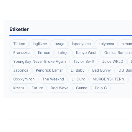
Etiketler
Türkçe
İngilizce
rusça
İspanyolca
İtalyanca
alman
Fransızca
Korece
Lehçe
Kanye West
Genius Romaniz
YoungBoy Never Broke Again
Taylor Swift
Juice WRLD
Japonca
Kendrick Lamar
Lil Baby
Bad Bunny
OG Bu
Oxxxymiron
The Weeknd
Lil Durk
MORGENSHTERN
kizaru
Future
Rod Wave
Gunna
Polo G