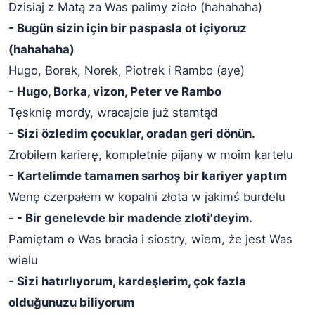
Dzisiaj z Matą za Was palimy zioło (hahahaha)
- Bugün sizin için bir paspasla ot içiyoruz
(hahahaha)
Hugo, Borek, Norek, Piotrek i Rambo (aye)
- Hugo, Borka, vizon, Peter ve Rambo
Tęsknię mordy, wracajcie już stamtąd
- Sizi özledim çocuklar, oradan geri dönün.
Zrobiłem karierę, kompletnie pijany w moim kartelu
- Kartelimde tamamen sarhoş bir kariyer yaptım
Wenę czerpałem w kopalni złota w jakimś burdelu
- - Bir genelevde bir madende zloti'deyim.
Pamiętam o Was bracia i siostry, wiem, że jest Was
wielu
- Sizi hatırlıyorum, kardeşlerim, çok fazla
olduğunuzu biliyorum