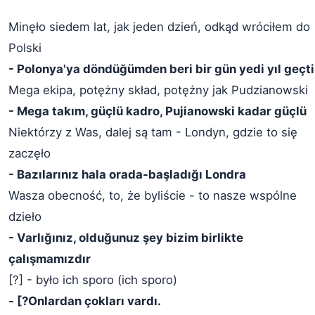
Minęło siedem lat, jak jeden dzień, odkąd wróciłem do
Polski
- Polonya'ya döndüğümden beri bir gün yedi yıl geçti
Mega ekipa, potężny skład, potężny jak Pudzianowski
- Mega takım, güçlü kadro, Pujianowski kadar güçlü
Niektórzy z Was, dalej są tam - Londyn, gdzie to się
zaczęło
- Bazılarınız hala orada-başladığı Londra
Wasza obecność, to, że byliście - to nasze wspólne
dzieło
- Varlığınız, olduğunuz şey bizim birlikte
çalışmamızdır
[?] - było ich sporo (ich sporo)
- [?Onlardan çokları vardı.