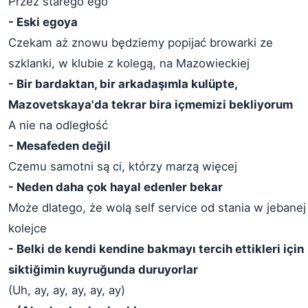
Przez starego ego
- Eski egoya
Czekam aż znowu będziemy popijać browarki ze
szklanki, w klubie z kolegą, na Mazowieckiej
- Bir bardaktan, bir arkadaşımla kulüpte,
Mazovetskaya'da tekrar bira içmemizi bekliyorum
A nie na odległość
- Mesafeden değil
Czemu samotni są ci, którzy marzą więcej
- Neden daha çok hayal edenler bekar
Może dlatego, że wolą self service od stania w jebanej
kolejce
- Belki de kendi kendine bakmayı tercih ettikleri için
siktiğimin kuyruğunda duruyorlar
(Uh, ay, ay, ay, ay, ay)