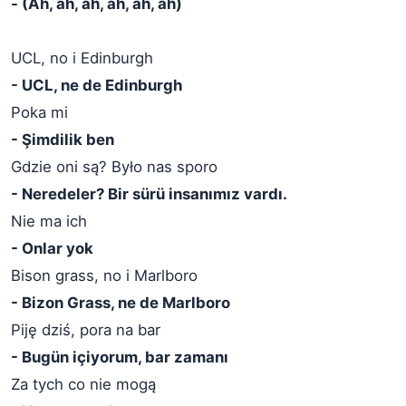
- (Ah, ah, ah, ah, ah, ah)
UCL, no i Edinburgh
- UCL, ne de Edinburgh
Poka mi
- Şimdilik ben
Gdzie oni są? Było nas sporo
- Neredeler? Bir sürü insanımız vardı.
Nie ma ich
- Onlar yok
Bison grass, no i Marlboro
- Bizon Grass, ne de Marlboro
Piję dziś, pora na bar
- Bugün içiyorum, bar zamanı
Za tych co nie mogą