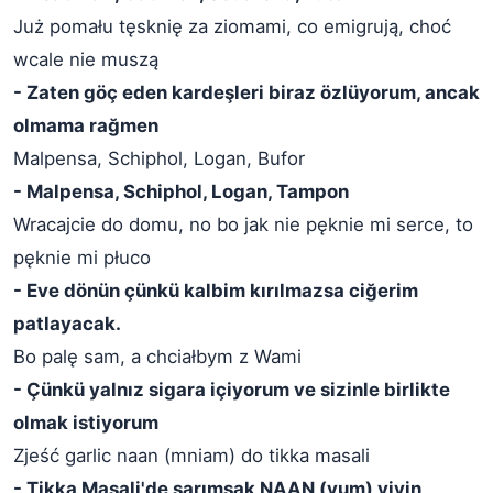
Już pomału tęsknię za ziomami, co emigrują, choć
wcale nie muszą
- Zaten göç eden kardeşleri biraz özlüyorum, ancak
olmama rağmen
Malpensa, Schiphol, Logan, Bufor
- Malpensa, Schiphol, Logan, Tampon
Wracajcie do domu, no bo jak nie pęknie mi serce, to
pęknie mi płuco
- Eve dönün çünkü kalbim kırılmazsa ciğerim
patlayacak.
Bo palę sam, a chciałbym z Wami
- Çünkü yalnız sigara içiyorum ve sizinle birlikte
olmak istiyorum
Zjeść garlic naan (mniam) do tikka masali
- Tikka Masali'de sarımsak NAAN (yum) yiyin