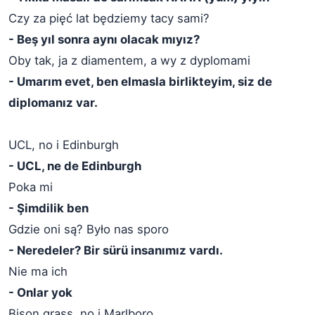
Czy za pięć lat będziemy tacy sami?
- Beş yıl sonra aynı olacak mıyız?
Oby tak, ja z diamentem, a wy z dyplomami
- Umarım evet, ben elmasla birlikteyim, siz de
diplomanız var.
UCL, no i Edinburgh
- UCL, ne de Edinburgh
Poka mi
- Şimdilik ben
Gdzie oni są? Było nas sporo
- Neredeler? Bir sürü insanımız vardı.
Nie ma ich
- Onlar yok
Bison grass, no i Marlboro