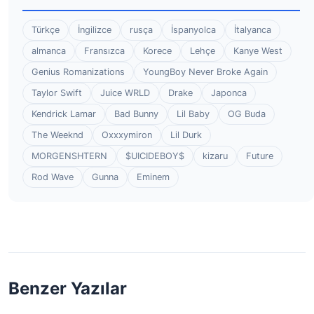
Türkçe
İngilizce
rusça
İspanyolca
İtalyanca
almanca
Fransızca
Korece
Lehçe
Kanye West
Genius Romanizations
YoungBoy Never Broke Again
Taylor Swift
Juice WRLD
Drake
Japonca
Kendrick Lamar
Bad Bunny
Lil Baby
OG Buda
The Weeknd
Oxxxymiron
Lil Durk
MORGENSHTERN
$UICIDEBOY$
kizaru
Future
Rod Wave
Gunna
Eminem
Benzer Yazılar