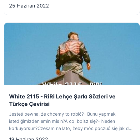
25 Haziran 2022
White 2115 - RiRi Lehçe Şarkı Sözleri ve
Türkçe Çevirisi
Jesteś pewna, że chcemy to robić?- Bunu yapmak
istediğimizden emin misin?A co, boisz się?- Neden
korkuyorsun?Czekam na lato, żeby móc poczuć się jak d...
19 Haziran 2022