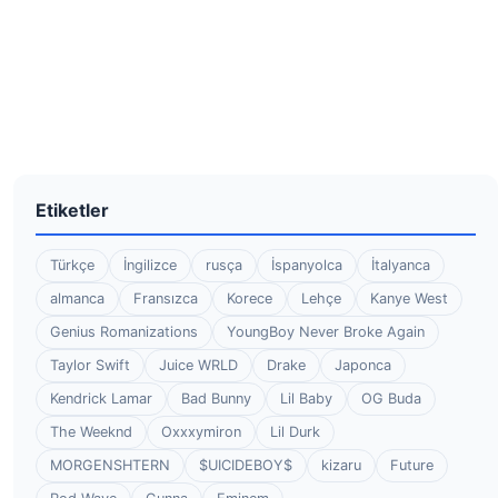
Etiketler
Türkçe
İngilizce
rusça
İspanyolca
İtalyanca
almanca
Fransızca
Korece
Lehçe
Kanye West
Genius Romanizations
YoungBoy Never Broke Again
Taylor Swift
Juice WRLD
Drake
Japonca
Kendrick Lamar
Bad Bunny
Lil Baby
OG Buda
The Weeknd
Oxxxymiron
Lil Durk
MORGENSHTERN
$UICIDEBOY$
kizaru
Future