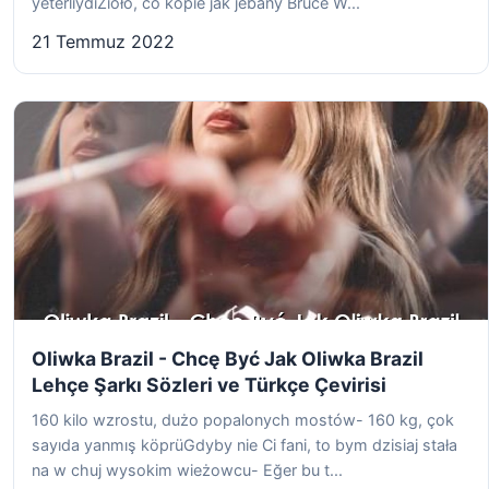
yeterliydiZioło, co kopie jak jebany Bruce W...
21 Temmuz 2022
Oliwka Brazil - Chcę Być Jak Oliwka Brazil
Lehçe Şarkı Sözleri ve Türkçe Çevirisi
160 kilo wzrostu, dużo popalonych mostów- 160 kg, çok
sayıda yanmış köprüGdyby nie Ci fani, to bym dzisiaj stała
na w chuj wysokim wieżowcu- Eğer bu t...