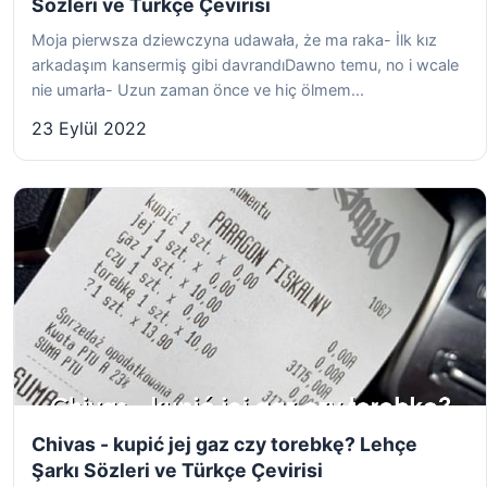
Sözleri ve Türkçe Çevirisi
Moja pierwsza dziewczyna udawała, że ma raka- İlk kız
arkadaşım kansermiş gibi davrandıDawno temu, no i wcale
nie umarła- Uzun zaman önce ve hiç ölmem...
23 Eylül 2022
Chivas - kupić jej gaz czy torebkę? Lehçe
Şarkı Sözleri ve Türkçe Çevirisi