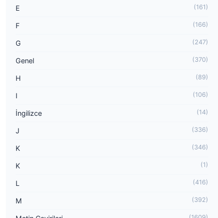
(161)
E
(166)
F
(247)
G
(370)
Genel
(89)
H
(106)
I
(14)
İngilizce
(336)
J
(346)
K
(1)
K
(416)
L
(392)
M
(1609)