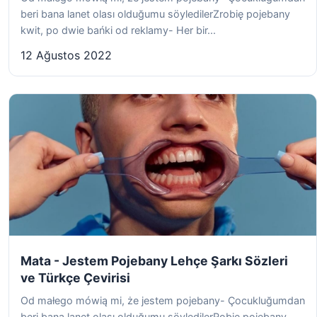
beri bana lanet olası olduğumu söyledilerZrobię pojebany
kwit, po dwie bańki od reklamy- Her bir...
12 Ağustos 2022
Mata - Jestem Pojebany Lehçe Şarkı Sözleri
ve Türkçe Çevirisi
Od małego mówią mi, że jestem pojebany- Çocukluğumdan
beri bana lanet olası olduğumu söyledilerRobię pojebany