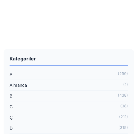
Kategoriler
(299)
A
(1)
Almanca
(438)
B
(38)
C
(211)
Ç
(315)
D