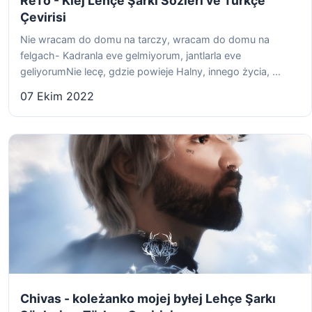
ReTo - Klej Lehçe Şarkı Sözleri ve Türkçe
Çevirisi
Nie wracam do domu na tarczy, wracam do domu na
felgach- Kadranla eve gelmiyorum, jantlarla eve
geliyorumNie lecę, gdzie powieje Halny, innego życia, ...
07 Ekim 2022
Chivas - koleżanko mojej byłej Lehçe Şarkı