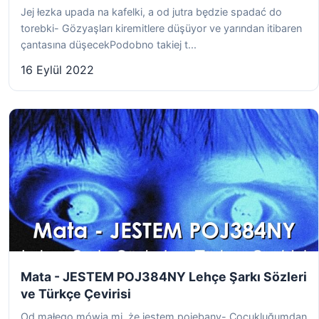
Jej łezka upada na kafelki, a od jutra będzie spadać do
torebki- Gözyaşları kiremitlere düşüyor ve yarından itibaren
çantasına düşecekPodobno takiej t...
16 Eylül 2022
Mata - JESTEM POJ384NY Lehçe Şarkı Sözleri
ve Türkçe Çevirisi
Od małego mówią mi, że jestem pojebany- Çocukluğumdan