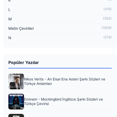
K
(416)
L
(392)
M
(1609)
Metin Çevirileri
(214)
N
Popüler Yazılar
Nikos Vertis - An Eisai Ena Asteri Şarkı Sözleri ve
Türkçe Anlamları
Eminem - Mockingbird İngilizce Şarkı Sözleri ve
Türkçe Çevirisi