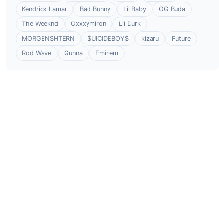
Kendrick Lamar
Bad Bunny
Lil Baby
OG Buda
The Weeknd
Oxxxymiron
Lil Durk
MORGENSHTERN
$UICIDEBOY$
kizaru
Future
Rod Wave
Gunna
Eminem