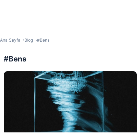
Ana Sayfa
Blog
#Bens
#Bens