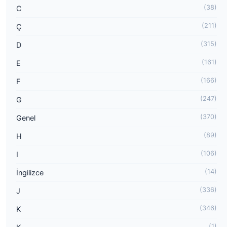
(38)
C
(211)
Ç
(315)
D
(161)
E
(166)
F
(247)
G
(370)
Genel
(89)
H
(106)
I
(14)
İngilizce
(336)
J
(346)
K
(1)