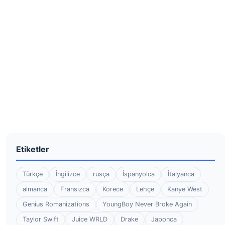
Etiketler
Türkçe
İngilizce
rusça
İspanyolca
İtalyanca
almanca
Fransızca
Korece
Lehçe
Kanye West
Genius Romanizations
YoungBoy Never Broke Again
Taylor Swift
Juice WRLD
Drake
Japonca