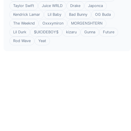
Taylor Swift
Juice WRLD
Drake
Japonca
Kendrick Lamar
Lil Baby
Bad Bunny
OG Buda
The Weeknd
Oxxxymiron
MORGENSHTERN
Lil Durk
$UICIDEBOY$
kizaru
Gunna
Future
Rod Wave
Yeat