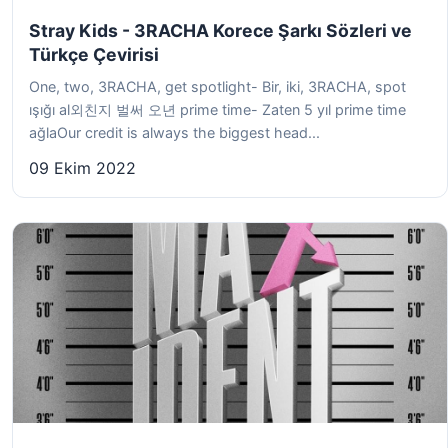
Stray Kids - 3RACHA Korece Şarkı Sözleri ve
Türkçe Çevirisi
One, two, 3RACHA, get spotlight- Bir, iki, 3RACHA, spot
ışığı al외친지 벌써 오년 prime time- Zaten 5 yıl prime time
ağlaOur credit is always the biggest head...
09 Ekim 2022