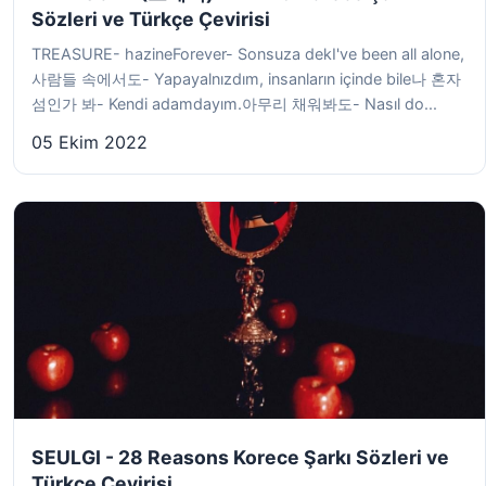
Sözleri ve Türkçe Çevirisi
TREASURE- hazineForever- Sonsuza dekI've been all alone,
사람들 속에서도- Yapayalnızdım, insanların içinde bile나 혼자
섬인가 봐- Kendi adamdayım.아무리 채워봐도- Nasıl do...
05 Ekim 2022
SEULGI - 28 Reasons Korece Şarkı Sözleri ve
Türkçe Çevirisi