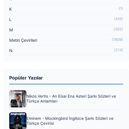
(1)
K
(416)
L
(392)
M
(1609)
Metin Çevirileri
(214)
N
Popüler Yazılar
Nikos Vertis - An Eisai Ena Asteri Şarkı Sözleri ve
Türkçe Anlamları
Eminem - Mockingbird İngilizce Şarkı Sözleri ve
Türkçe Çevirisi