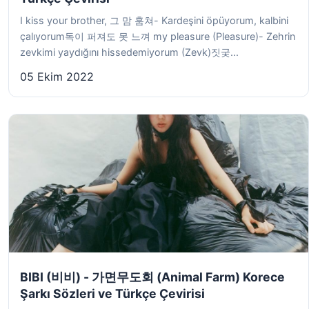
I kiss your brother, 그 맘 훔쳐- Kardeşini öpüyorum, kalbini
çalıyorum독이 퍼져도 못 느껴 my pleasure (Pleasure)- Zehrin
zevkimi yaydığını hissedemiyorum (Zevk)짓궂...
05 Ekim 2022
BIBI (비비) - 가면무도회 (Animal Farm) Korece
Şarkı Sözleri ve Türkçe Çevirisi