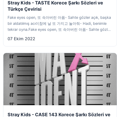
Stray Kids - TASTE Korece Şarkı Sözleri ve
Türkçe Çevirisi
Fake eyes open, 또 속아버린 아픔- Sahte gözler açık, başka
bir aldatılmış acı이참에 날 또 가지고 놀아줘- Hadi, benimle
tekrar oyna.Fake eyes open, 또 속아버린 아픔- Sahte gözl...
07 Ekim 2022
Stray Kids - CASE 143 Korece Şarkı Sözleri ve