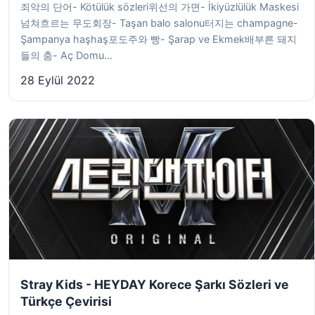
죄악의 단어- Kötülük sözleri위선의 가면- İkiyüzlülük Maskesi
넘쳐흐르는 무도회장- Taşan balo salonu터지는 champagne-
Şampanya haşhaş포도주와 빵- Şarap ve Ekmek배부른 돼지
들의 춤- Aç Domu...
28 Eylül 2022
Stray Kids - HEYDAY Korece Şarkı Sözleri ve
Türkçe Çevirisi