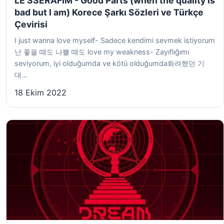
LE SSERAFIM - Good Parts (when the quality is
bad but I am) Korece Şarkı Sözleri ve Türkçe
Çevirisi
I just wanna love myself- Sadece kendimi sevmek istiyorum
난 좋을 때도 나쁠 때도 love my weakness- Zayıflığımı
seviyorum, iyi olduğumda ve kötü olduğumda화려했던 기
대...
18 Ekim 2022