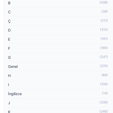
(438)
B
(38)
C
(211)
Ç
(315)
D
(161)
E
(166)
F
(247)
G
(370)
Genel
(89)
H
(106)
I
(14)
İngilizce
(336)
J
(346)
K