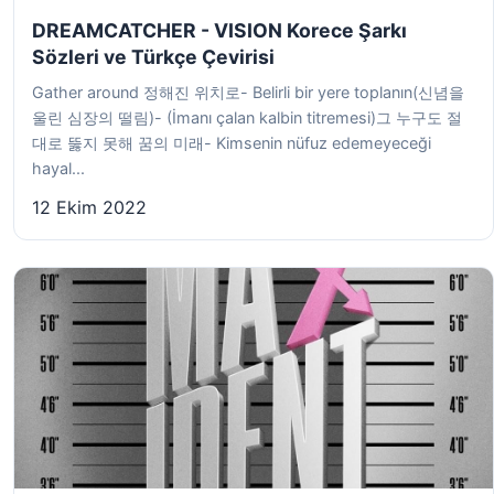
DREAMCATCHER - VISION Korece Şarkı
Sözleri ve Türkçe Çevirisi
Gather around 정해진 위치로- Belirli bir yere toplanın(신념을
울린 심장의 떨림)- (İmanı çalan kalbin titremesi)그 누구도 절
대로 뚫지 못해 꿈의 미래- Kimsenin nüfuz edemeyeceği
hayal...
12 Ekim 2022