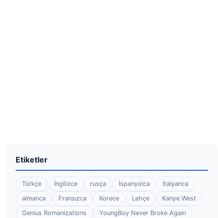
Etiketler
Türkçe
İngilizce
rusça
İspanyolca
İtalyanca
almanca
Fransızca
Korece
Lehçe
Kanye West
Genius Romanizations
YoungBoy Never Broke Again