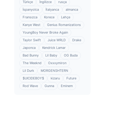
Türkçe
İngilizce
rusça
İspanyolca
İtalyanca
almanca
Fransızca
Korece
Lehçe
Kanye West
Genius Romanizations
YoungBoy Never Broke Again
Taylor Swift
Juice WRLD
Drake
Japonca
Kendrick Lamar
Bad Bunny
Lil Baby
OG Buda
The Weeknd
Oxxxymiron
Lil Durk
MORGENSHTERN
$UICIDEBOY$
kizaru
Future
Rod Wave
Gunna
Eminem