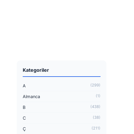
Kategoriler
(299)
A
(1)
Almanca
(438)
B
(38)
C
(211)
Ç