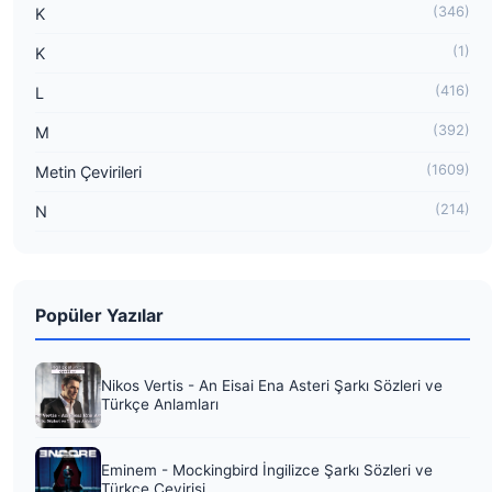
(346)
K
(1)
K
(416)
L
(392)
M
(1609)
Metin Çevirileri
(214)
N
Popüler Yazılar
Nikos Vertis - An Eisai Ena Asteri Şarkı Sözleri ve
Türkçe Anlamları
Eminem - Mockingbird İngilizce Şarkı Sözleri ve
Türkçe Çevirisi