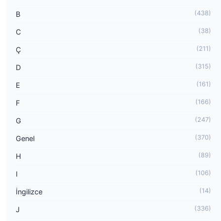
(438)
B
(38)
C
(211)
Ç
(315)
D
(161)
E
(166)
F
(247)
G
(370)
Genel
(89)
H
(106)
I
(14)
İngilizce
(336)
J