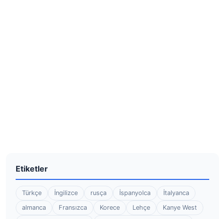
Etiketler
Türkçe
İngilizce
rusça
İspanyolca
İtalyanca
almanca
Fransızca
Korece
Lehçe
Kanye West