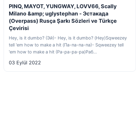
PINQ, MAYOT, YUNGWAY, LOVV66, Scally
Milano &amp; uglystephan - Эстакада
(Overpass) Rusça Şarkı Sözleri ve Türkçe
Çevirisi
Hey, is it dumbo? (Эй)- Hey, is it dumbo? (Hey)Sqweezey
tell 'em how to make a hit (Па-па-па-па)- Sqweezey tell
'em how to make a hit (Pa-pa-pa-pa)Раб...
03 Eylül 2022