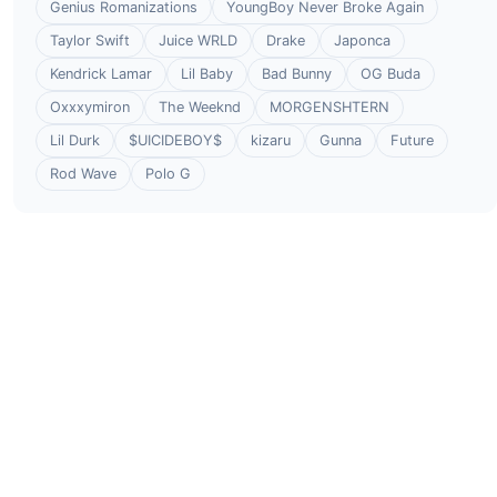
Genius Romanizations
YoungBoy Never Broke Again
Taylor Swift
Juice WRLD
Drake
Japonca
Kendrick Lamar
Lil Baby
Bad Bunny
OG Buda
Oxxxymiron
The Weeknd
MORGENSHTERN
Lil Durk
$UICIDEBOY$
kizaru
Gunna
Future
Rod Wave
Polo G