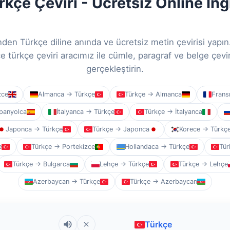
rkçe Çeviri - Ücretsiz Online İng
linden Türkçe diline anında ve ücretsiz metin çevirisi yapı
zce türkçe çeviri aracımız ile cümle, paragraf ve belge çevir
gerçekleştirin.
zce
Almanca → Türkçe
Türkçe → Almanca
Frans
panyolca
İtalyanca → Türkçe
Türkçe → İtalyanca
Japonca → Türkçe
Türkçe → Japonca
Korece → Türkç
e
Türkçe → Portekizce
Hollandaca → Türkçe
Tür
Türkçe → Bulgarca
Lehçe → Türkçe
Türkçe → Lehçe
Azerbaycan → Türkçe
Türkçe → Azerbaycan
Türkçe