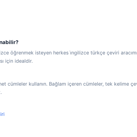
nabilir?
ilizce öğrenmek isteyen herkes i̇ngilizce türkçe çeviri aracım
 için idealdir.
net cümleler kullanın. Bağlam içeren cümleler, tek kelime çe
.
ri