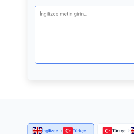
İngilizce
→
Türkçe
Türkçe
→