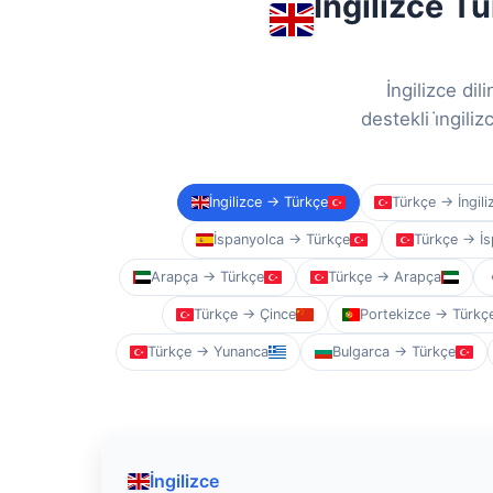
İngilizce Tü
İngilizce di
destekli i̇ngili
İngilizce → Türkçe
Türkçe → İngili
İspanyolca → Türkçe
Türkçe → İs
Arapça → Türkçe
Türkçe → Arapça
Türkçe → Çince
Portekizce → Türkç
Türkçe → Yunanca
Bulgarca → Türkçe
İngilizce