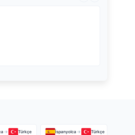
ca
→
Türkçe
İspanyolca
→
Türkçe