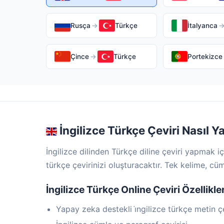
Rusça
→
Türkçe
İtalyanca
Çince
→
Türkçe
Portekizce
İngilizce Türkçe Çeviri Nasıl Ya
İngilizce dilinden Türkçe diline çeviri yapmak 
türkçe çevirinizi oluşturacaktır. Tek kelime, cü
İngilizce Türkçe Online Çeviri Özellikler
Yapay zeka destekli i̇ngilizce türkçe metin çe