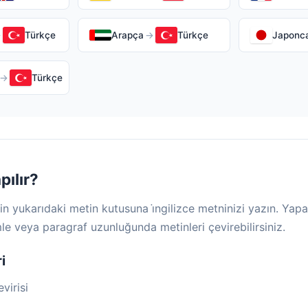
→
Türkçe
Arapça
→
Türkçe
Japonc
→
Türkçe
pılır?
için yukarıdaki metin kutusuna i̇ngilizce metninizi yazın. Y
mle veya paragraf uzunluğunda metinleri çevirebilirsiniz.
i
virisi