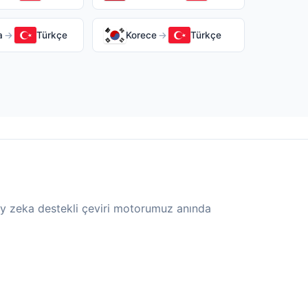
a
→
Türkçe
Korece
→
Türkçe
apay zeka destekli çeviri motorumuz anında