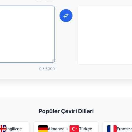
0
/ 5000
Popüler Çeviri Dilleri
İngilizce
Almanca
→
Türkçe
Fransız