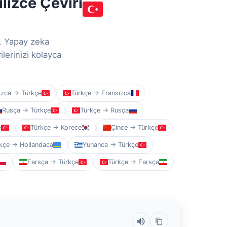
ilizce Çeviri
n. Yapay zeka
ilerinizi kolayca
ızca → Türkçe
Türkçe → Fransızca
Rusça → Türkçe
Türkçe → Rusça
e
Türkçe → Korece
Çince → Türkçe
kçe → Hollandaca
Yunanca → Türkçe
Farsça → Türkçe
Türkçe → Farsça