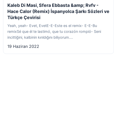
Kaleb Di Masi, Sfera Ebbasta &amp; Rvfv -
Hace Calor (Remix) İspanyolca Şarkı Sözleri ve
Türkçe Çevirisi
Yeah, yeah- Evet, EvetE-E-Este es el remix- E-E-Bu
remixSé que él te lastimó, que tu corazón rompió- Seni
incittiğini, kalbinin kırıldığını biliyorum....
19 Haziran 2022