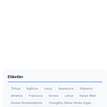
Etiketler
Türkçe
İngilizce
rusça
İspanyolca
İtalyanca
almanca
Fransızca
Korece
Lehçe
Kanye West
Genius Romanizations
YoungBoy Never Broke Again