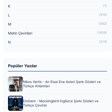
(1)
K
(416)
L
(392)
M
(1609)
Metin Çevirileri
(214)
N
Popüler Yazılar
Nikos Vertis - An Eisai Ena Asteri Şarkı Sözleri ve
Türkçe Anlamları
Eminem - Mockingbird İngilizce Şarkı Sözleri ve
Türkçe Çevirisi