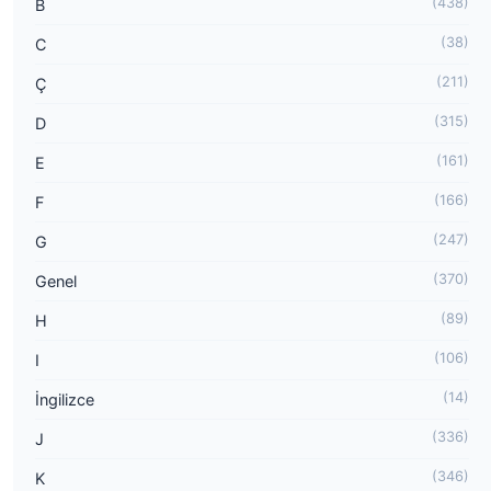
(438)
B
(38)
C
(211)
Ç
(315)
D
(161)
E
(166)
F
(247)
G
(370)
Genel
(89)
H
(106)
I
(14)
İngilizce
(336)
J
(346)
K