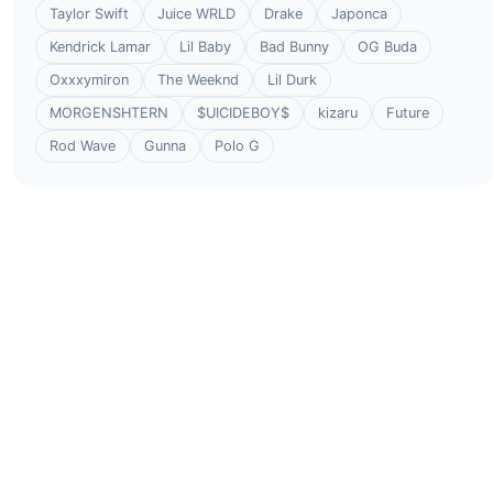
Taylor Swift
Juice WRLD
Drake
Japonca
Kendrick Lamar
Lil Baby
Bad Bunny
OG Buda
Oxxxymiron
The Weeknd
Lil Durk
MORGENSHTERN
$UICIDEBOY$
kizaru
Future
Rod Wave
Gunna
Polo G