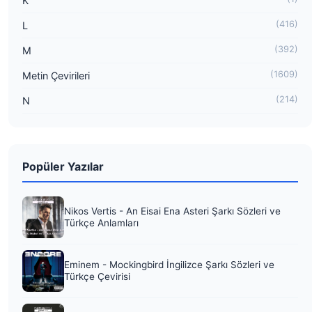
K
(416)
L
(392)
M
(1609)
Metin Çevirileri
(214)
N
Popüler Yazılar
Nikos Vertis - An Eisai Ena Asteri Şarkı Sözleri ve
Türkçe Anlamları
Eminem - Mockingbird İngilizce Şarkı Sözleri ve
Türkçe Çevirisi