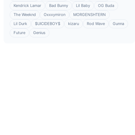
Kendrick Lamar
Bad Bunny
Lil Baby
OG Buda
The Weeknd
Oxxxymiron
MORGENSHTERN
Lil Durk
$UICIDEBOY$
kizaru
Rod Wave
Gunna
Future
Genius