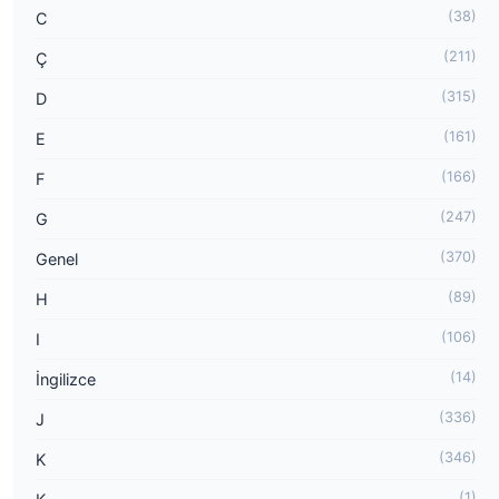
(38)
C
(211)
Ç
(315)
D
(161)
E
(166)
F
(247)
G
(370)
Genel
(89)
H
(106)
I
(14)
İngilizce
(336)
J
(346)
K
(1)