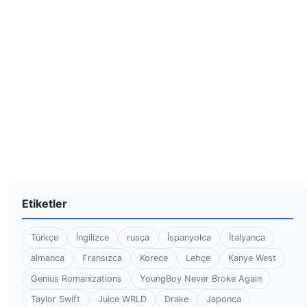
Etiketler
Türkçe
İngilizce
rusça
İspanyolca
İtalyanca
almanca
Fransızca
Korece
Lehçe
Kanye West
Genius Romanizations
YoungBoy Never Broke Again
Taylor Swift
Juice WRLD
Drake
Japonca