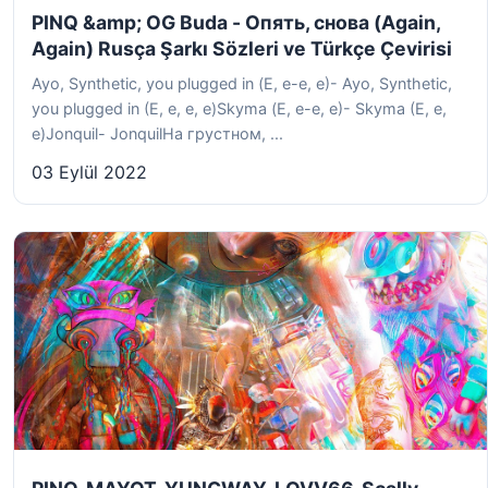
PINQ &amp; OG Buda - Опять, снова (Again,
Again) Rusça Şarkı Sözleri ve Türkçe Çevirisi
Ayo, Synthetic, you plugged in (Е, е-е, е)- Ayo, Synthetic,
you plugged in (E, e, e, e)Skyma (Е, е-е, е)- Skyma (E, e,
e)Jonquil- JonquilНа грустном, ...
03 Eylül 2022