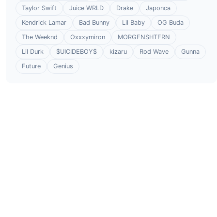
Taylor Swift
Juice WRLD
Drake
Japonca
Kendrick Lamar
Bad Bunny
Lil Baby
OG Buda
The Weeknd
Oxxxymiron
MORGENSHTERN
Lil Durk
$UICIDEBOY$
kizaru
Rod Wave
Gunna
Future
Genius