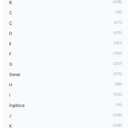
(438)
B
(38)
C
(211)
Ç
(315)
D
(161)
E
(166)
F
(247)
G
(370)
Genel
(89)
H
(106)
I
(14)
İngilizce
(336)
J
(346)
K