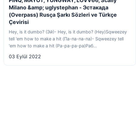
PINQ, MAYOT, YUNGWAY, LOVV66, Scally
Milano &amp; uglystephan - Эстакада
(Overpass) Rusça Şarkı Sözleri ve Türkçe
Çevirisi
Hey, is it dumbo? (Эй)- Hey, is it dumbo? (Hey)Sqweezey
tell 'em how to make a hit (Па-па-па-па)- Sqweezey tell
'em how to make a hit (Pa-pa-pa-pa)Раб...
03 Eylül 2022