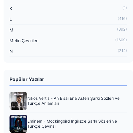
(1)
K
(416)
L
(392)
M
(1609)
Metin Çevirileri
(214)
N
Popüler Yazılar
Nikos Vertis - An Eisai Ena Asteri Şarkı Sözleri ve
Türkçe Anlamları
Eminem - Mockingbird İngilizce Şarkı Sözleri ve
Türkçe Çevirisi