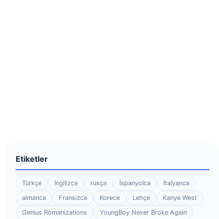
Etiketler
Türkçe
İngilizce
rusça
İspanyolca
İtalyanca
almanca
Fransızca
Korece
Lehçe
Kanye West
Genius Romanizations
YoungBoy Never Broke Again