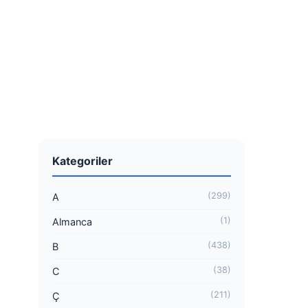
Kategoriler
(299)
A
(1)
Almanca
(438)
B
(38)
C
(211)
Ç