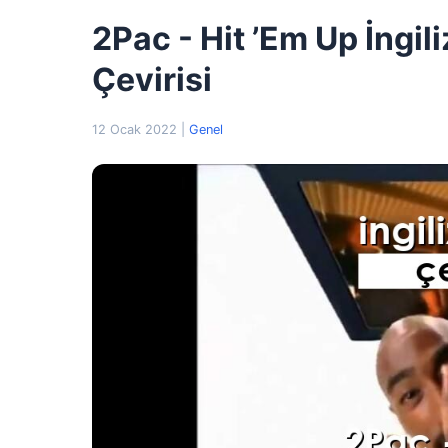
2Pac - Hit ’Em Up İngil
Çevirisi
12 Ocak 2022
|
Genel