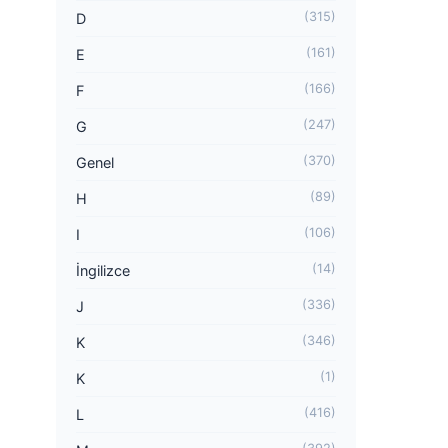
(315)
D
(161)
E
(166)
F
(247)
G
(370)
Genel
(89)
H
(106)
I
(14)
İngilizce
(336)
J
(346)
K
(1)
K
(416)
L