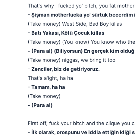
That's why I fucked yo' bitch, you fat mother
- Şişman motherfucka yo' sürtük becerdim 
(Take money) West Side, Bad Boy killas
- Batı Yakası, Kötü Çocuk killas
(Take money) (You know) You know who the 
- (Para al) (Biliyorsun) En gerçek kim oldu
(Take money) niggas, we bring it too
- Zenciler, biz de getiriyoruz.
That's a'ight, ha ha
- Tamam, ha ha
(Take money)
- (Para al)
First off, fuck your bitch and the clique you c
- İlk olarak, orospunu ve iddia ettiğin kliği s