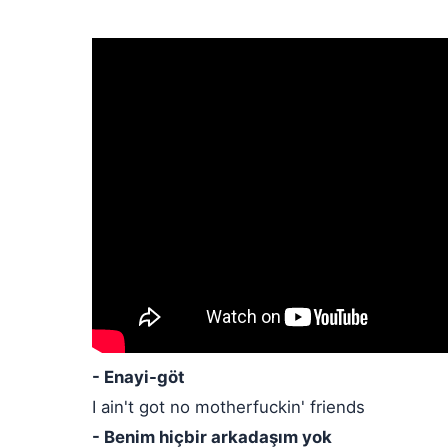
- Enayi-göt
I ain't got no motherfuckin' friends
- Benim hiçbir arkadaşım yok