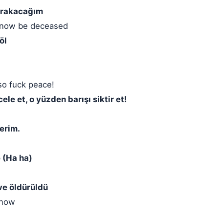
 bırakacağım
, now be deceased
öl
 so fuck peace!
le et, o yüzden barışı siktir et!
erim.
 (Ha ha)
ve öldürüldü
know