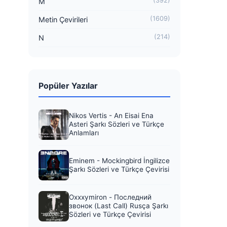
(392)
M
(1609)
Metin Çevirileri
(214)
N
Popüler Yazılar
Nikos Vertis - An Eisai Ena
Asteri Şarkı Sözleri ve Türkçe
Anlamları
Eminem - Mockingbird İngilizce
Şarkı Sözleri ve Türkçe Çevirisi
Oxxxymiron - Последний
звонок (Last Call) Rusça Şarkı
Sözleri ve Türkçe Çevirisi