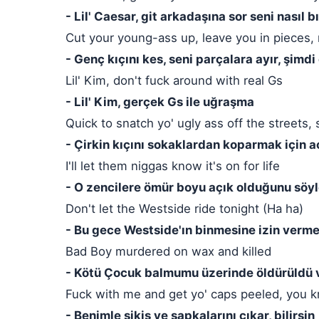
- Lil' Caesar, git arkadaşına sor seni nasıl
Cut your young-ass up, leave you in pieces
- Genç kıçını kes, seni parçalara ayır, şimdi 
Lil' Kim, don't fuck around with real Gs
- Lil' Kim, gerçek Gs ile uğraşma
Quick to snatch yo' ugly ass off the streets,
- Çirkin kıçını sokaklardan koparmak için ace
I'll let them niggas know it's on for life
- O zencilere ömür boyu açık olduğunu söyl
Don't let the Westside ride tonight (Ha ha)
- Bu gece Westside'ın binmesine izin verme
Bad Boy murdered on wax and killed
- Kötü Çocuk balmumu üzerinde öldürüldü 
Fuck with me and get yo' caps peeled, you 
- Benimle sikiş ve şapkalarını çıkar, bilirsin