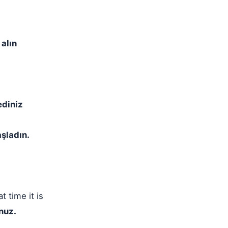
 alın
ediniz
aşladın.
 time it is
nuz.