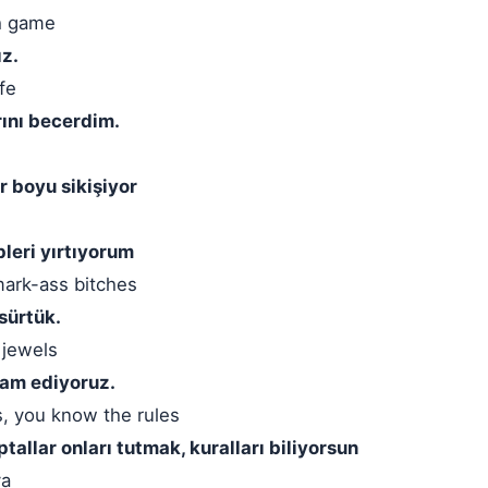
h game
ız.
fe
ını becerdim.
r boyu sikişiyor
pleri yırtıyorum
mark-ass bitches
 sürtük.
 jewels
vam ediyoruz.
s, you know the rules
ptallar onları tutmak, kuralları biliyorsun
ya