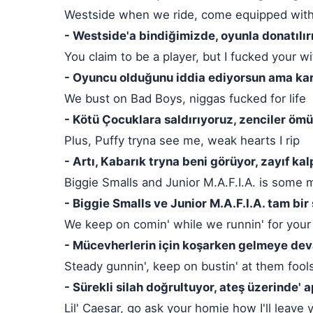
Westside when we ride, come equipped wit
- Westside'a bindiğimizde, oyunla donatılır
You claim to be a player, but I fucked your wi
- Oyuncu olduğunu iddia ediyorsun ama kar
We bust on Bad Boys, niggas fucked for life
- Kötü Çocuklara saldırıyoruz, zenciler ömü
Plus, Puffy tryna see me, weak hearts I rip
- Artı, Kabarık tryna beni görüyor, zayıf kal
Biggie Smalls and Junior M.A.F.I.A. is some 
- Biggie Smalls ve Junior M.A.F.I.A. tam bir
We keep on comin' while we runnin' for your
- Mücevherlerin için koşarken gelmeye de
Steady gunnin', keep on bustin' at them fool
- Sürekli silah doğrultuyor, ateş üzerinde' a
Lil' Caesar, go ask your homie how I'll leave 