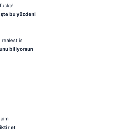
fucka!
işte bu yüzden!
realest is
ğunu biliyorsun
laim
iktir et