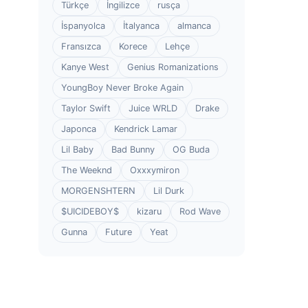
Türkçe
İngilizce
rusça
İspanyolca
İtalyanca
almanca
Fransızca
Korece
Lehçe
Kanye West
Genius Romanizations
YoungBoy Never Broke Again
Taylor Swift
Juice WRLD
Drake
Japonca
Kendrick Lamar
Lil Baby
Bad Bunny
OG Buda
The Weeknd
Oxxxymiron
MORGENSHTERN
Lil Durk
$UICIDEBOY$
kizaru
Rod Wave
Gunna
Future
Yeat