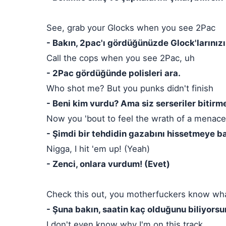
See, grab your Glocks when you see 2Pac
- Bakın, 2pac'ı gördüğünüzde Glock'larınızı
Call the cops when you see 2Pac, uh
- 2Pac gördüğünde polisleri ara.
Who shot me? But you punks didn't finish
- Beni kim vurdu? Ama siz serseriler bitirm
Now you 'bout to feel the wrath of a menace
- Şimdi bir tehdidin gazabını hissetmeye b
Nigga, I hit 'em up! (Yeah)
- Zenci, onlara vurdum! (Evet)
Check this out, you motherfuckers know what
- Şuna bakın, saatin kaç olduğunu biliyorsu
I don't even know why I'm on this track