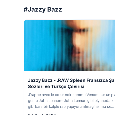
#Jazzy Bazz
Jazzy Bazz - .RAW Spleen Fransızca Şa
Sözleri ve Türkçe Çevirisi
J'rappe avec le cœur noir comme Venom sur un p
genre John Lennon- John Lennon gibi piyanoda ze
gibi kara bir kalple rap yapıyorumImagine, ma se...