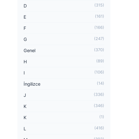
(315)
D
(161)
E
(166)
F
(247)
G
(370)
Genel
(89)
H
(106)
I
(14)
İngilizce
(336)
J
(346)
K
(1)
K
(416)
L