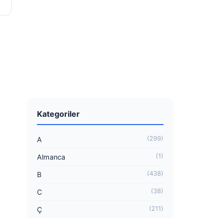
Kategoriler
(299)
A
(1)
Almanca
(438)
B
(38)
C
(211)
Ç