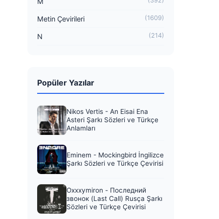
(392)
M
(1609)
Metin Çevirileri
(214)
N
Popüler Yazılar
Nikos Vertis - An Eisai Ena
Asteri Şarkı Sözleri ve Türkçe
Anlamları
Eminem - Mockingbird İngilizce
Şarkı Sözleri ve Türkçe Çevirisi
Oxxxymiron - Последний
звонок (Last Call) Rusça Şarkı
Sözleri ve Türkçe Çevirisi