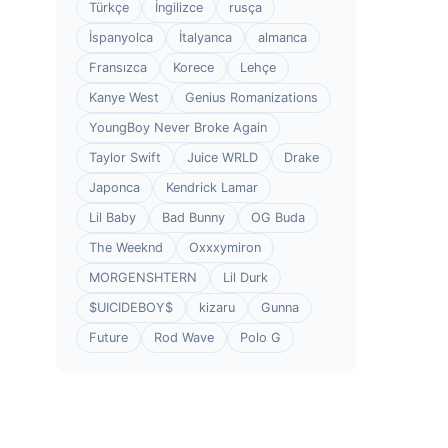
Türkçe
İngilizce
rusça
İspanyolca
İtalyanca
almanca
Fransızca
Korece
Lehçe
Kanye West
Genius Romanizations
YoungBoy Never Broke Again
Taylor Swift
Juice WRLD
Drake
Japonca
Kendrick Lamar
Lil Baby
Bad Bunny
OG Buda
The Weeknd
Oxxxymiron
MORGENSHTERN
Lil Durk
$UICIDEBOY$
kizaru
Gunna
Future
Rod Wave
Polo G