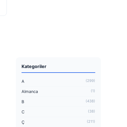
Kategoriler
(299)
A
(1)
Almanca
(438)
B
(38)
C
(211)
Ç