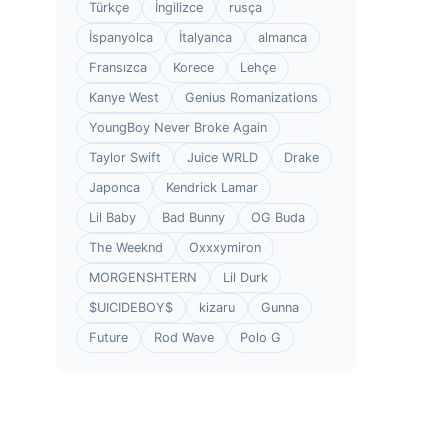
Türkçe
İngilizce
rusça
İspanyolca
İtalyanca
almanca
Fransızca
Korece
Lehçe
Kanye West
Genius Romanizations
YoungBoy Never Broke Again
Taylor Swift
Juice WRLD
Drake
Japonca
Kendrick Lamar
Lil Baby
Bad Bunny
OG Buda
The Weeknd
Oxxxymiron
MORGENSHTERN
Lil Durk
$UICIDEBOY$
kizaru
Gunna
Future
Rod Wave
Polo G