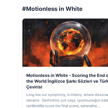
#Motionless in White
Motionless in White - Scoring the End 
the World İngilizce Şarkı Sözleri ve Tür
Çevirisi
Long live our symphony, in infamy, where disson
remains- Senfonimiz çok yaşa, uyumsuzluğun kald
rezillikteWe score the final scene, adrenaline ...