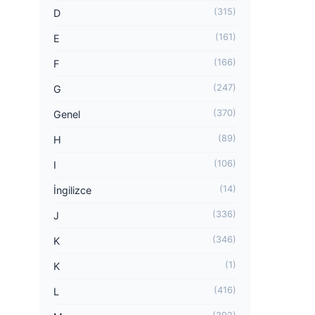
(315)
D
(161)
E
(166)
F
(247)
G
(370)
Genel
(89)
H
(106)
I
(14)
İngilizce
(336)
J
(346)
K
(1)
K
(416)
L