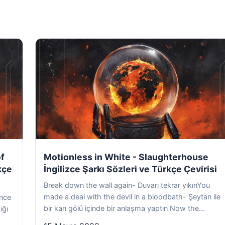
of
Motionless in White - Slaughterhouse
kçe
İngilizce Şarkı Sözleri ve Türkçe Çevirisi
Break down the wall again- Duvarı tekrar yıkınYou
made a deal with the devil in a bloodbath- Şeytan ile
ance
bir kan gölü içinde bir anlaşma yaptın Now the...
ığı