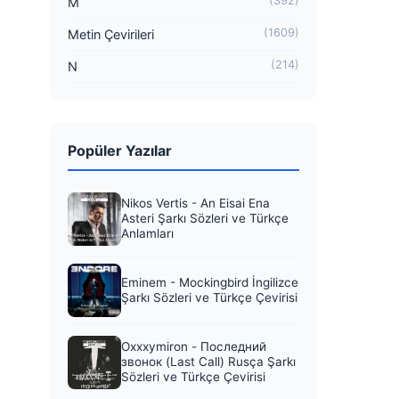
(392)
M
(1609)
Metin Çevirileri
(214)
N
Popüler Yazılar
Nikos Vertis - An Eisai Ena
Asteri Şarkı Sözleri ve Türkçe
Anlamları
Eminem - Mockingbird İngilizce
Şarkı Sözleri ve Türkçe Çevirisi
Oxxxymiron - Последний
звонок (Last Call) Rusça Şarkı
Sözleri ve Türkçe Çevirisi