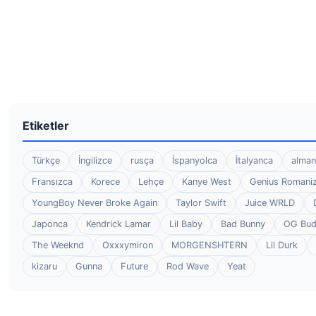
Etiketler
Türkçe
İngilizce
rusça
İspanyolca
İtalyanca
alman
Fransızca
Korece
Lehçe
Kanye West
Genius Romaniz
YoungBoy Never Broke Again
Taylor Swift
Juice WRLD
Japonca
Kendrick Lamar
Lil Baby
Bad Bunny
OG Bu
The Weeknd
Oxxxymiron
MORGENSHTERN
Lil Durk
kizaru
Gunna
Future
Rod Wave
Yeat