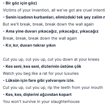
- Bir göz için göz)
Victims of your invention, all we've got are cruel intent
- Senin icadının kurbanları, elimizdeki tek şey zalim 
But we'll break, break, break down the wall again
- Ama yine duvarı yıkacağız, yıkacağız, yıkacağız
Break, break, break down the wall again
- Kır, kır, duvarı tekrar yıkın
Cut you up, cut you up, cut you down at your knees
- Kes seni, kes seni, dizlerinin üstüne çök
Watch you beg like a rat for your luxuries
- Lüksün için fare gibi yalvarışını izle.
Cut you up, cut you up, rip the teeth from your mouth
- Kes, kes, dişlerini ağzından kopart
You won't survive in your slaughterhouse