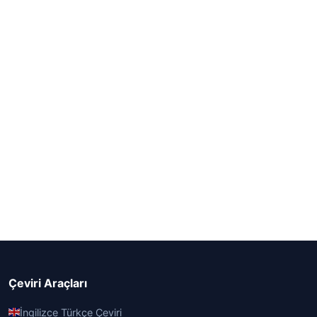
Çeviri Araçları
İngilizce Türkçe Çeviri