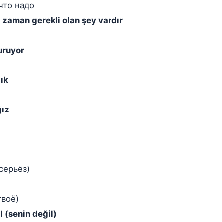
 что надо
 zaman gerekli olan şey vardır
uruyor
ık
ğız
серьёз)
твоё)
 (senin değil)