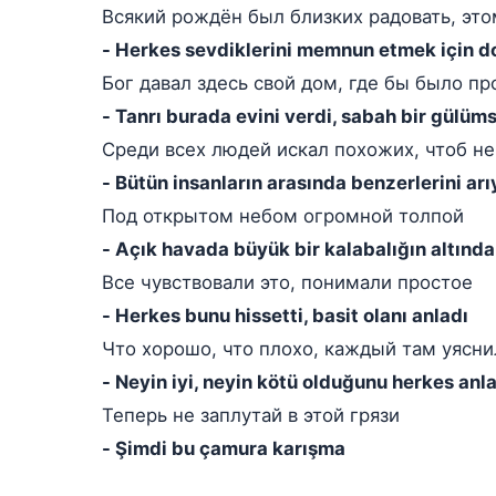
Всякий рождён был близких радовать, эт
- Herkes sevdiklerini memnun etmek için d
Бог давал здесь свой дом, где бы было пр
- Tanrı burada evini verdi, sabah bir gülü
Среди всех людей искал похожих, чтоб не
- Bütün insanların arasında benzerlerini 
Под открытом небом огромной толпой
- Açık havada büyük bir kalabalığın altında
Все чувствовали это, понимали простое
- Herkes bunu hissetti, basit olanı anladı
Что хорошо, что плохо, каждый там уясни
- Neyin iyi, neyin kötü olduğunu herkes anl
Теперь не заплутай в этой грязи
- Şimdi bu çamura karışma