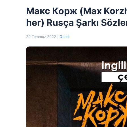
Макс Корж (Max Korzh)
her) Rusça Şarkı Sözler
20 Temmuz 2022
|
Genel