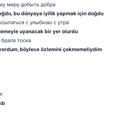
ому миру добыть добра
oğdu, bu dünyaya iyilik yapmak için doğdu
осыпаться с улыбкою с утра
msemeyle uyanacak bir yer olurdu
 брала тоска
arıyordum, böylece özlemini çekmemeliydim
л
adı