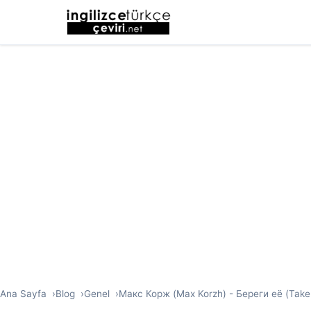
Ana Sayfa
Blog
Genel
Макс Корж (Max Korzh) - Береги её (Take c