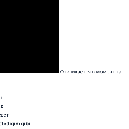
Откликается в момент та,
н
az
свет
stediğim gibi