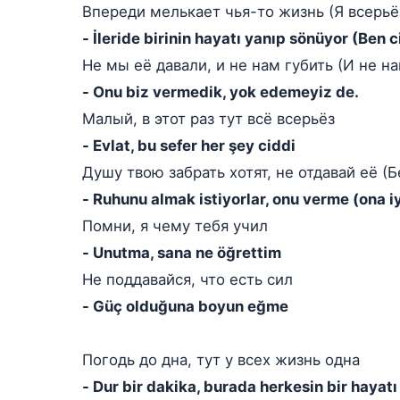
Впереди мелькает чья-то жизнь (Я всерьё
- İleride birinin hayatı yanıp sönüyor (Ben 
Не мы её давали, и не нам губить (И не на
- Onu biz vermedik, yok edemeyiz de.
Малый, в этот раз тут всё всерьёз
- Evlat, bu sefer her şey ciddi
Душу твою забрать хотят, не отдавай её (Б
- Ruhunu almak istiyorlar, onu verme (ona i
Помни, я чему тебя учил
- Unutma, sana ne öğrettim
Не поддавайся, что есть сил
- Güç olduğuna boyun eğme
Погодь до дна, тут у всех жизнь одна
- Dur bir dakika, burada herkesin bir hayatı