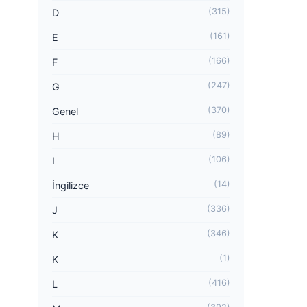
(315)
D
(161)
E
(166)
F
(247)
G
(370)
Genel
(89)
H
(106)
I
(14)
İngilizce
(336)
J
(346)
K
(1)
K
(416)
L