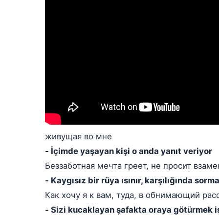
живущая во мне
- İçimde yaşayan kişi o anda yanıt veriyor
Беззаботная мечта греет, не просит взаме
- Kaygısız bir rüya ısınır, karşılığında sorm
Как хочу я к вам, туда, в обнимающий рас
- Sizi kucaklayan şafakta oraya götürmek i