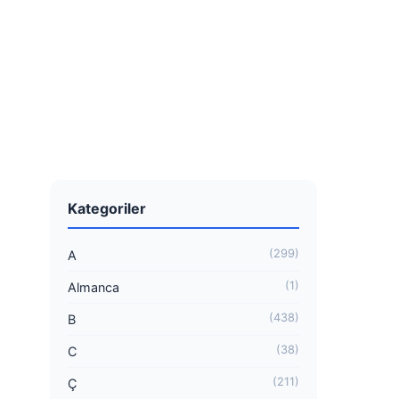
Kategoriler
(299)
A
(1)
Almanca
(438)
B
(38)
C
(211)
Ç