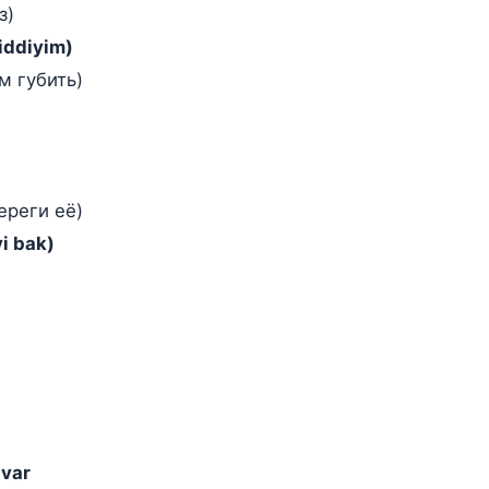
з)
ciddiyim)
м губить)
ереги её)
yi bak)
 var