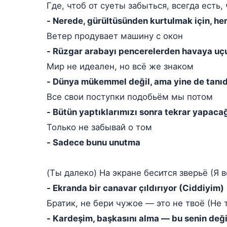
Где, чтоб от суеты забыться, всегда есть,
- Nerede, gürültüsünden kurtulmak için, her
Ветер продувает машину с окон
- Rüzgar arabayı pencerelerden havaya uç
Мир не идеален, но всё же знаком
- Dünya mükemmel değil, ama yine de tanıd
Все свои поступки подобьём мы потом
- Bütün yaptıklarımızı sonra tekrar yapaca
Только не забывай о том
- Sadece bunu unutma
(Ты далеко) На экране бесится зверьё (Я в
- Ekranda bir canavar çıldırıyor (Ciddiyim)
Братик, не бери чужое — это не твоё (Не 
- Kardeşim, başkasını alma — bu senin değil