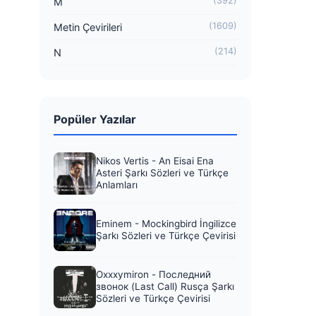
(392)
M
(1609)
Metin Çevirileri
(214)
N
Popüler Yazılar
Nikos Vertis - An Eisai Ena
Asteri Şarkı Sözleri ve Türkçe
Anlamları
Eminem - Mockingbird İngilizce
Şarkı Sözleri ve Türkçe Çevirisi
Oxxxymiron - Последний
звонок (Last Call) Rusça Şarkı
Sözleri ve Türkçe Çevirisi