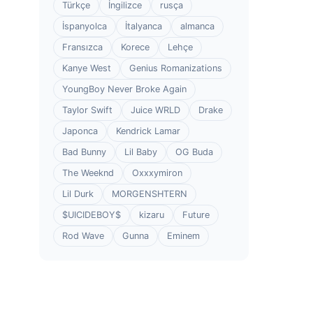
Türkçe
İngilizce
rusça
İspanyolca
İtalyanca
almanca
Fransızca
Korece
Lehçe
Kanye West
Genius Romanizations
YoungBoy Never Broke Again
Taylor Swift
Juice WRLD
Drake
Japonca
Kendrick Lamar
Bad Bunny
Lil Baby
OG Buda
The Weeknd
Oxxxymiron
Lil Durk
MORGENSHTERN
$UICIDEBOY$
kizaru
Future
Rod Wave
Gunna
Eminem