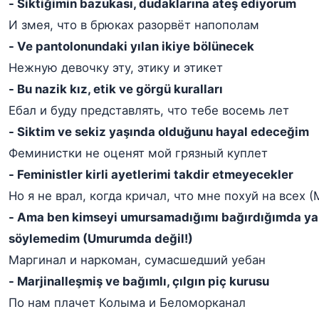
- Siktiğimin bazukası, dudaklarına ateş ediyorum
И змея, что в брюках разорвёт напополам
- Ve pantolonundaki yılan ikiye bölünecek
Нежную девочку эту, этику и этикет
- Bu nazik kız, etik ve görgü kuralları
Ебал и буду представлять, что тебе восемь лет
- Siktim ve sekiz yaşında olduğunu hayal edeceğim
Феминистки не оценят мой грязный куплет
- Feministler kirli ayetlerimi takdir etmeyecekler
Но я не врал, когда кричал, что мне похуй на всех (
- Ama ben kimseyi umursamadığımı bağırdığımda ya
söylemedim (Umurumda değil!)
Маргинал и наркоман, сумасшедший уебан
- Marjinalleşmiş ve bağımlı, çılgın piç kurusu
По нам плачет Колыма и Беломорканал