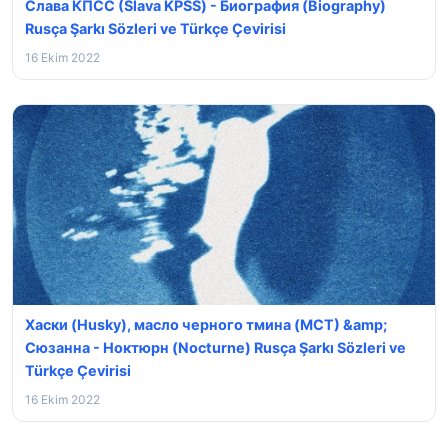
Слава КПСС (Slava KPSS) - Биография (Biography)
Rusça Şarkı Sözleri ve Türkçe Çevirisi
16 Ekim 2022
Хаски (Husky), масло черного тмина (MCT) &amp;
Сюзанна - Ноктюрн (Nocturne) Rusça Şarkı Sözleri ve
Türkçe Çevirisi
16 Ekim 2022