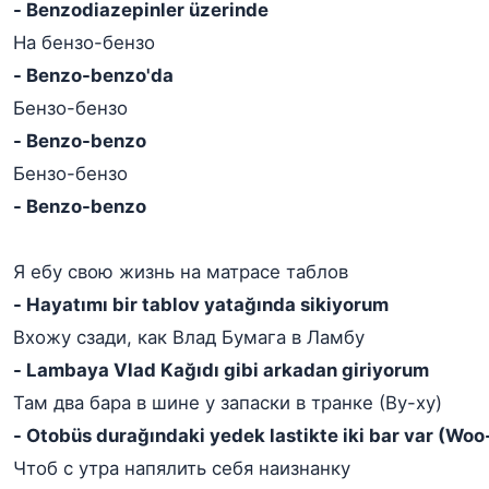
- Benzodiazepinler üzerinde
На бензо-бензо
- Benzo-benzo'da
Бензо-бензо
- Benzo-benzo
Бензо-бензо
- Benzo-benzo
Я ебу свою жизнь на матрасе таблов
- Hayatımı bir tablov yatağında sikiyorum
Вхожу сзади, как Влад Бумага в Ламбу
- Lambaya Vlad Kağıdı gibi arkadan giriyorum
Там два бара в шине у запаски в транке (Ву-ху)
- Otobüs durağındaki yedek lastikte iki bar var (Woo
Чтоб с утра напялить себя наизнанку