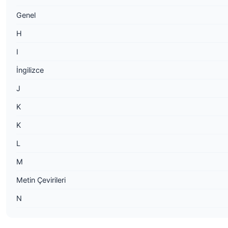
Genel
H
I
İngilizce
J
K
K
L
M
Metin Çevirileri
N