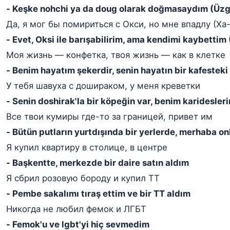
- Keşke nohchi ya da doug olarak doğmasaydım (Üz
Да, я мог бы помириться с Окси, но мне впадлу (Ха-
- Evet, Oksi ile barışabilirim, ama kendimi kaybettim
Моя жизнь — конфетка, твоя жизнь — как в клетке
- Benim hayatım şekerdir, senin hayatın bir kafesteki 
У тебя шавуха с дошираком, у меня креветки
- Senin doshirak'la bir köpeğin var, benim karidesler
Все твои кумиры где-то за границей, привет им
- Bütün putların yurtdışında bir yerlerde, merhaba on
Я купил квартиру в столице, в центре
- Başkentte, merkezde bir daire satın aldım
Я сбрил розовую бороду и купил ТТ
- Pembe sakalımı tıraş ettim ve bir TT aldım
Никогда не любил фемок и ЛГБТ
- Femok'u ve lgbt'yi hiç sevmedim