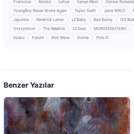
Fransızca
Korece
Lehçe
Kanye West
Genius Romaniz
YoungBoy Never Broke Again
Taylor Swift
Juice WRLD
Japonca
Kendrick Lamar
Lil Baby
Bad Bunny
OG Bu
Oxxxymiron
The Weeknd
Lil Durk
MORGENSHTERN
kizaru
Future
Rod Wave
Gunna
Polo G
Benzer Yazılar