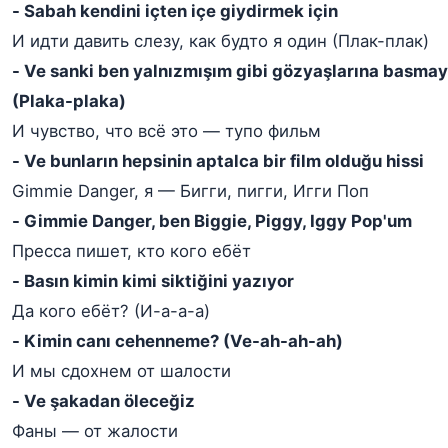
- Sabah kendini içten içe giydirmek için
И идти давить слезу, как будто я один (Плак-плак)
- Ve sanki ben yalnızmışım gibi gözyaşlarına basma
(Plaka-plaka)
И чувство, что всё это — тупо фильм
- Ve bunların hepsinin aptalca bir film olduğu hissi
Gimmie Danger, я — Бигги, пигги, Игги Поп
- Gimmie Danger, ben Biggie, Piggy, Iggy Pop'um
Пресса пишет, кто кого ебёт
- Basın kimin kimi siktiğini yazıyor
Да кого ебёт? (И-а-а-а)
- Kimin canı cehenneme? (Ve-ah-ah-ah)
И мы сдохнем от шалости
- Ve şakadan öleceğiz
Фаны — от жалости