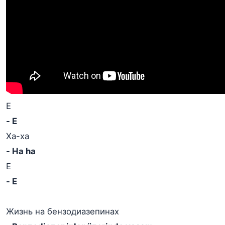
Е
- E
Ха-ха
- Ha ha
Е
- E
Жизнь на бензодиазепинах