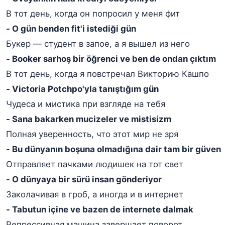
В тот день, когда он попросил у меня фит
- O gün benden fit'i istediği gün
Букер — студент в запое, а я вышел из него
- Booker sarhoş bir öğrenci ve ben de ondan çıktım
В тот день, когда я повстречал Викторию Кашпо
- Victoria Potchpo'yla tanıştığım gün
Чудеса и мистика при взгляде на тебя
- Sana bakarken mucizeler ve mistisizm
Полная уверенность, что этот мир не зря
- Bu dünyanın boşuna olmadığına dair tam bir güven
Отправляет пачками людишек на тот свет
- O dünyaya bir sürü insan gönderiyor
Заколачивая в гроб, а иногда и в интернет
- Tabutun içine ve bazen de internete dalmak
Репрессивная машина завершает поворот