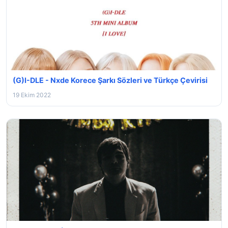
(G)I-DLE - Nxde Korece Şarkı Sözleri ve Türkçe Çevirisi
19 Ekim 2022