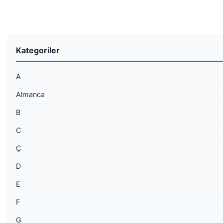
Kategoriler
A
Almanca
B
C
Ç
D
E
F
G