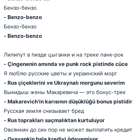
Бензо-бензо
- Benzo-benzo
Бензо-бензо
- Benzo-benzo
Лилипут в пизде цыганки и на треке панк-рок
- Çingenenin amında ve punk rock pistinde cüce
Я люблю русские цветы и украинский морг
- Rus çiçeklerini ve Ukraynalı morgunu severim
Выкидыш жены Макаревича — это бонус-трек
- Makarevich'in karısının düşüklüğü bonus pistidir
Русская земля снизывает бред
- Rus toprakları saçmalıktan kurtuluyor
Овсянкин до сих пор не может выплатить кредит
- Ovsyankin hala krediyi ödeyemiyor