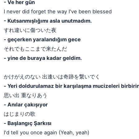
- Ve her gün
I never did forget the way I've been blessed
- Kutsanmışlığımı asla unutmadım.
すれ違いに傷ついた夜
- geçerken yaralandığım gece
それでもここまで来たんだ
- yine de buraya kadar geldim.
かけがえのない 出逢いは奇跡を繋いでく
- Yeri doldurulamaz bir karşılaşma mucizeleri birbiri
思い出 重なりあう
- Anılar çakışıyor
はじまりの歌
- Başlangıç Şarkısı
I'd tell you once again (Yeah, yeah)