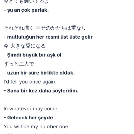
今とても輝いてるよ
- şu an çok parlak.
それぞれ描く 幸せのかたちは重なり
- mutluluğun her resmi üst üste gelir
今 大きな愛になる
- Şimdi büyük bir aşk ol
ずっと二人で
- uzun bir süre birlikte olduk.
I'd tell you once again
- Sana bir kez daha söylerdim.
In whatever may come
- Gelecek her şeyde
You will be my number one