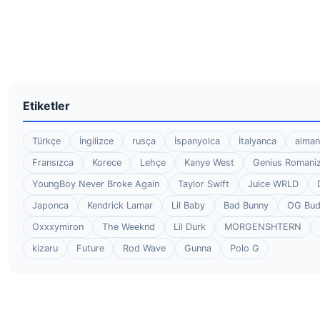
Etiketler
Türkçe
İngilizce
rusça
İspanyolca
İtalyanca
alman
Fransızca
Korece
Lehçe
Kanye West
Genius Romaniz
YoungBoy Never Broke Again
Taylor Swift
Juice WRLD
Japonca
Kendrick Lamar
Lil Baby
Bad Bunny
OG Bu
Oxxxymiron
The Weeknd
Lil Durk
MORGENSHTERN
kizaru
Future
Rod Wave
Gunna
Polo G