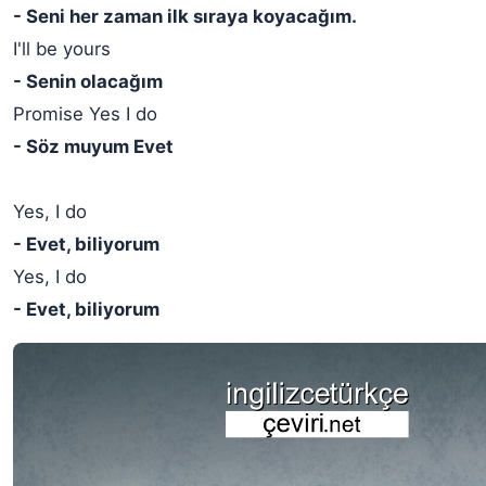
- Seni her zaman ilk sıraya koyacağım.
I'll be yours
- Senin olacağım
Promise Yes I do
- Söz muyum Evet
Yes, I do
- Evet, biliyorum
Yes, I do
- Evet, biliyorum