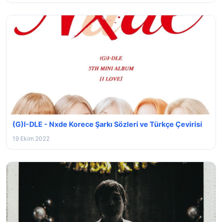
(G)I-DLE - Nxde Korece Şarkı Sözleri ve Türkçe Çevirisi
19 Ekim 2022