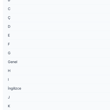
C
Ç
D
E
F
G
Genel
H
I
İngilizce
J
K