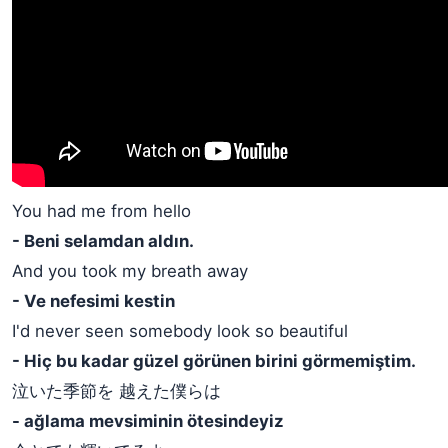
You had me from hello
- Beni selamdan aldın.
And you took my breath away
- Ve nefesimi kestin
I'd never seen somebody look so beautiful
- Hiç bu kadar güzel görünen birini görmemiştim.
泣いた季節を 越えた僕らは
- ağlama mevsiminin ötesindeyiz