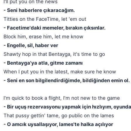
I'll put you on the news
- Seni haberlere çıkaracağım.
Titties on the FaceTime, let 'em out
- Facetime'daki memeler, bırakın çıksınlar.
Block him, erase him, let me know
- Engelle, sil, haber ver
Shawty hop in that Bentayga, it's time to go
- Bentayga'ya atla, gitme zamanı
When I put you in the latest, make sure he know
- Seni en son bilgilendirdiğimde, bildiğinden emin ol.
I'm quick to book a flight, I'm not new to the game
- Bir uçuş rezervasyonu yapmak için hızlıyım, oyunda
That pussy gettin' tame, go public on the lames
- O amcık uysallaşıyor, lames'te halka açılıyor