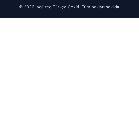
© 2026 İngilizce Türkçe Çeviri. Tüm hakları saklıdır.