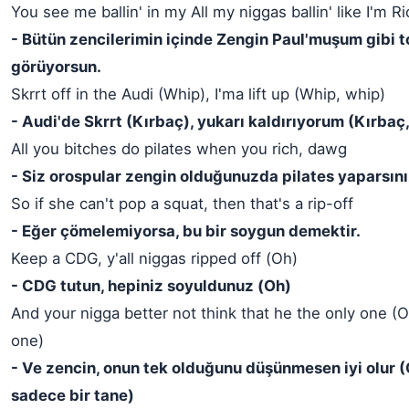
You see me ballin' in my All my niggas ballin' like I'm R
- Bütün zencilerimin içinde Zengin Paul'muşum gibi 
görüyorsun.
Skrrt off in the Audi (Whip), I'ma lift up (Whip, whip)
- Audi'de Skrrt (Kırbaç), yukarı kaldırıyorum (Kırbaç,
All you bitches do pilates when you rich, dawg
- Siz orospular zengin olduğunuzda pilates yaparsını
So if she can't pop a squat, then that's a rip-off
- Eğer çömelemiyorsa, bu bir soygun demektir.
Keep a CDG, y'all niggas ripped off (Oh)
- CDG tutun, hepiniz soyuldunuz (Oh)
And your nigga better not think that he the only one (O
one)
- Ve zencin, onun tek olduğunu düşünmesen iyi olur (
sadece bir tane)