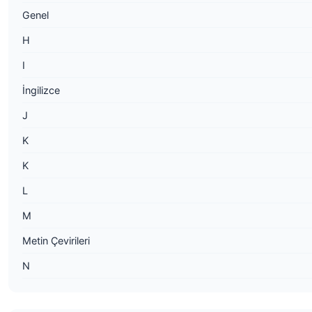
Genel
H
I
İngilizce
J
K
K
L
M
Metin Çevirileri
N