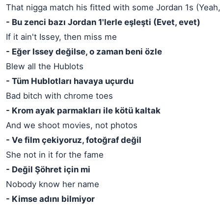
That nigga match his fitted with some Jordan 1s (Yeah
- Bu zenci bazı Jordan 1'lerle eşleşti (Evet, evet)
If it ain't Issey, then miss me
- Eğer Issey değilse, o zaman beni özle
Blew all the Hublots
- Tüm Hublotları havaya uçurdu
Bad bitch with chrome toes
- Krom ayak parmakları ile kötü kaltak
And we shoot movies, not photos
- Ve film çekiyoruz, fotoğraf değil
She not in it for the fame
- Değil Şöhret için mi
Nobody know her name
- Kimse adını bilmiyor