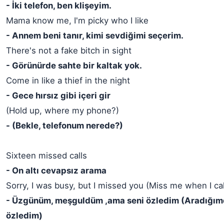
- İki telefon, ben klişeyim.
Mama know me, I'm picky who I like
- Annem beni tanır, kimi sevdiğimi seçerim.
There's not a fake bitch in sight
- Görünürde sahte bir kaltak yok.
Come in like a thief in the night
- Gece hırsız gibi içeri gir
(Hold up, where my phone?)
- (Bekle, telefonum nerede?)
Sixteen missed calls
- On altı cevapsız arama
Sorry, I was busy, but I missed you (Miss me when I cal
- Üzgünüm, meşguldüm ,ama seni özledim (Aradığım
özledim)