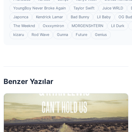
YoungBoy Never Broke Again
Taylor Swift
Juice WRLD
Japonca
Kendrick Lamar
Bad Bunny
Lil Baby
OG Bu
The Weeknd
Oxxxymiron
MORGENSHTERN
Lil Durk
kizaru
Rod Wave
Gunna
Future
Genius
Benzer Yazılar