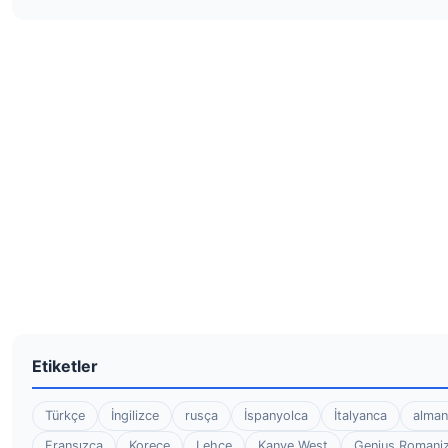
Etiketler
Türkçe
İngilizce
rusça
İspanyolca
İtalyanca
alman
Fransızca
Korece
Lehçe
Kanye West
Genius Romaniz