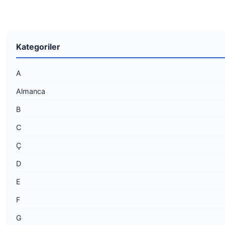
Kategoriler
A
Almanca
B
C
Ç
D
E
F
G