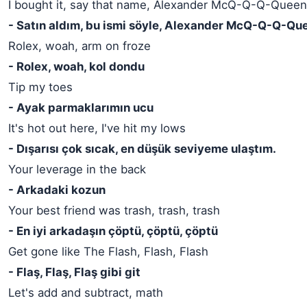
I bought it, say that name, Alexander McQ-Q-Q-Queen
- Satın aldım, bu ismi söyle, Alexander McQ-Q-Q-Qu
Rolex, woah, arm on froze
- Rolex, woah, kol dondu
Tip my toes
- Ayak parmaklarımın ucu
It's hot out here, I've hit my lows
- Dışarısı çok sıcak, en düşük seviyeme ulaştım.
Your leverage in the back
- Arkadaki kozun
Your best friend was trash, trash, trash
- En iyi arkadaşın çöptü, çöptü, çöptü
Get gone like The Flash, Flash, Flash
- Flaş, Flaş, Flaş gibi git
Let's add and subtract, math