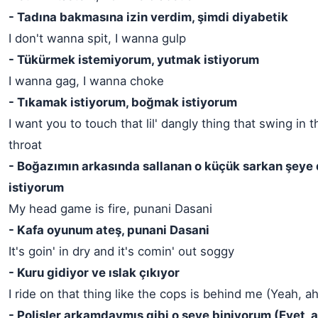
- Tadına bakmasına izin verdim, şimdi diyabetik
I don't wanna spit, I wanna gulp
- Tükürmek istemiyorum, yutmak istiyorum
I wanna gag, I wanna choke
- Tıkamak istiyorum, boğmak istiyorum
I want you to touch that lil' dangly thing that swing in 
throat
- Boğazımın arkasında sallanan o küçük sarkan şey
istiyorum
My head game is fire, punani Dasani
- Kafa oyunum ateş, punani Dasani
It's goin' in dry and it's comin' out soggy
- Kuru gidiyor ve ıslak çıkıyor
I ride on that thing like the cops is behind me (Yeah, ah
- Polisler arkamdaymış gibi o şeye biniyorum (Evet, 