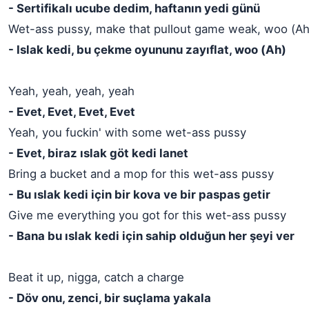
- Sertifikalı ucube dedim, haftanın yedi günü
Wet-ass pussy, make that pullout game weak, woo (Ah
- Islak kedi, bu çekme oyununu zayıflat, woo (Ah)
Yeah, yeah, yeah, yeah
- Evet, Evet, Evet, Evet
Yeah, you fuckin' with some wet-ass pussy
- Evet, biraz ıslak göt kedi lanet
Bring a bucket and a mop for this wet-ass pussy
- Bu ıslak kedi için bir kova ve bir paspas getir
Give me everything you got for this wet-ass pussy
- Bana bu ıslak kedi için sahip olduğun her şeyi ver
Beat it up, nigga, catch a charge
- Döv onu, zenci, bir suçlama yakala