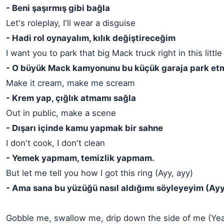
- Beni şaşırmış gibi bağla
Let's roleplay, I'll wear a disguise
- Hadi rol oynayalım, kılık değiştireceğim
I want you to park that big Mack truck right in this littl
- O büyük Mack kamyonunu bu küçük garaja park etm
Make it cream, make me scream
- Krem yap, çığlık atmamı sağla
Out in public, make a scene
- Dışarı içinde kamu yapmak bir sahne
I don't cook, I don't clean
- Yemek yapmam, temizlik yapmam.
But let me tell you how I got this ring (Ayy, ayy)
- Ama sana bu yüzüğü nasıl aldığımı söyleyeyim (Ayy
Gobble me, swallow me, drip down the side of me (Ye