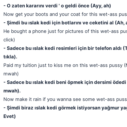
- O zaten kararını verdi ' o geldi önce (Ayy, ah)
Now get your boots and your coat for this wet-ass pus
- Şimdi bu ıslak kedi için botlarını ve ceketini al (Ah, 
He bought a phone just for pictures of this wet-ass puss
click)
- Sadece bu ıslak kedi resimleri için bir telefon aldı (Tı
tıkla).
Paid my tuition just to kiss me on this wet-ass pussy
mwah)
- Sadece bu ıslak kedi beni öpmek için dersimi öded
mwah).
Now make it rain if you wanna see some wet-ass puss
- Şimdi biraz ıslak kedi görmek istiyorsan yağmur ya
Evet)