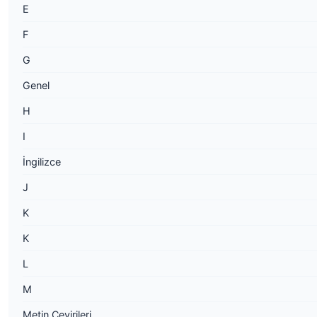
E
F
G
Genel
H
I
İngilizce
J
K
K
L
M
Metin Çevirileri