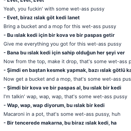
- Evet, Evet, Evet
Yeah, you fuckin' with some wet-ass pussy
- Evet, biraz ıslak göt kedi lanet
Bring a bucket and a mop for this wet-ass pussy
- Bu ıslak kedi için bir kova ve bir paspas getir
Give me everything you got for this wet-ass pussy
- Bana bu ıslak kedi için sahip olduğun her şeyi ver
Now from the top, make it drop, that's some wet-ass 
- Şimdi en baştan kesmek yapmak, bazı ıslak götlü ka
Now get a bucket and a mop, that's some wet-ass pu
- Şimdi bir kova ve bir paspas al, bu ıslak bir kedi
I'm talkin' wap, wap, wap, that's some wet-ass pussy
- Wap, wap, wap diyorum, bu ıslak bir kedi
Macaroni in a pot, that's some wet-ass pussy, huh
- Bir tencerede makarna, bu biraz ıslak kedi, ha