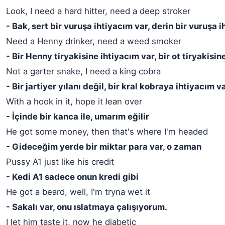
Look, I need a hard hitter, need a deep stroker
- Bak, sert bir vuruşa ihtiyacım var, derin bir vuruşa 
Need a Henny drinker, need a weed smoker
- Bir Henny tiryakisine ihtiyacım var, bir ot tiryakisin
Not a garter snake, I need a king cobra
- Bir jartiyer yılanı değil, bir kral kobraya ihtiyacım v
With a hook in it, hope it lean over
- İçinde bir kanca ile, umarım eğilir
He got some money, then that's where I'm headed
- Gideceğim yerde bir miktar para var, o zaman
Pussy A1 just like his credit
- Kedi A1 sadece onun kredi gibi
He got a beard, well, I'm tryna wet it
- Sakalı var, onu ıslatmaya çalışıyorum.
I let him taste it, now he diabetic