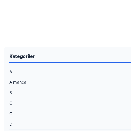
Kategoriler
A
Almanca
B
C
Ç
D