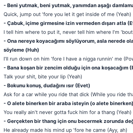
- Beni yutmak, beni yutmak, yanımdan aşağı damlam
Quick, jump out 'fore you let it get inside of me (Yeah)
- Çabuk, içime girmesine izin vermeden dışarı atla (E
I tell him where to put it, never tell him where I'm 'bou
- Ona nereye koyacağımı söylüyorum, asla nerede ol
söyleme (Huh)
I'll run down on him 'fore I have a nigga runnin' me (P
- Bana koşan bir zencim olduğu için ona koşacağım 
Talk your shit, bite your lip (Yeah)
- Bokunu konuş, dudağını ısır (Evet)
Ask for a car while you ride that dick (While you ride th
- O alete binerken bir araba isteyin (o alete binerken
You really ain't never gotta fuck him for a thang (Yeah)
- Gerçekten bir thang için onu becermek zorunda değ
He already made his mind up 'fore he came (Ayy, ah)