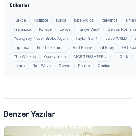
Etiketler
Türkçe
İngilizce
rusça
İspanyolca
İtalyanca
alman
Fransızca
Korece
Lehçe
Kanye West
Genius Romaniz
YoungBoy Never Broke Again
Taylor Swift
Juice WRLD
Japonca
Kendrick Lamar
Bad Bunny
Lil Baby
OG Bu
The Weeknd
Oxxxymiron
MORGENSHTERN
Lil Durk
kizaru
Rod Wave
Gunna
Future
Genius
Benzer Yazılar