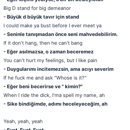
Big D stand for big demeanor
- Büyük d büyük tavır için stand
I could make ya bust before I ever meet ya
- Seninle tanışmadan önce seni mahvedebilirim.
If it don't hang, then he can't bang
- Eğer asılmazsa, o zaman beceremez
You can't hurt my feelings, but I like pain
- Duygularımı incitemezsin, ama acıyı severim
If he fuck me and ask "Whose is it?"
- Eğer beni becerirse ve " kimin?"
When I ride the dick, I'ma spell my name, ah
- Sike bindiğimde, adımı heceleyeceğim, ah
Yeah, yeah, yeah