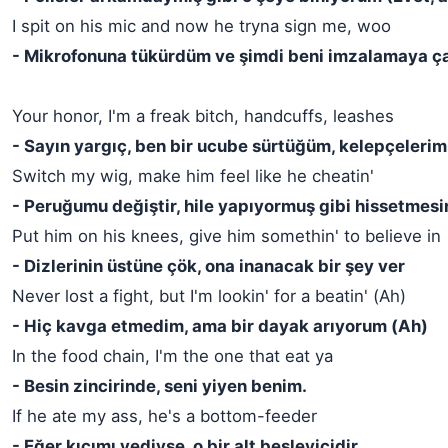
I spit on his mic and now he tryna sign me, woo
- Mikrofonuna tükürdüm ve şimdi beni imzalamaya ça
Your honor, I'm a freak bitch, handcuffs, leashes
- Sayın yargıç, ben bir ucube sürtüğüm, kelepçelerim
Switch my wig, make him feel like he cheatin'
- Peruğumu değiştir, hile yapıyormuş gibi hissetmesin
Put him on his knees, give him somethin' to believe in
- Dizlerinin üstüne çök, ona inanacak bir şey ver
Never lost a fight, but I'm lookin' for a beatin' (Ah)
- Hiç kavga etmedim, ama bir dayak arıyorum (Ah)
In the food chain, I'm the one that eat ya
- Besin zincirinde, seni yiyen benim.
If he ate my ass, he's a bottom-feeder
- Eğer kıçımı yediyse, o bir alt besleyicidir