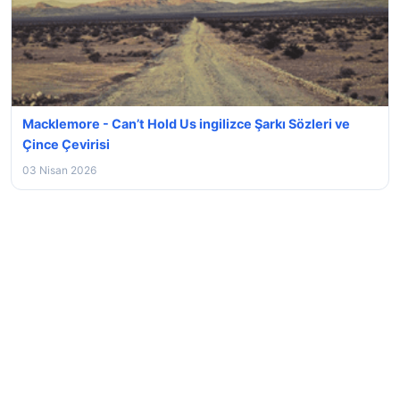
Macklemore - Can’t Hold Us ingilizce Şarkı Sözleri ve
Çince Çevirisi
03 Nisan 2026