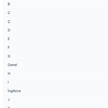
B
C
Ç
D
E
F
G
Genel
H
I
İngilizce
J