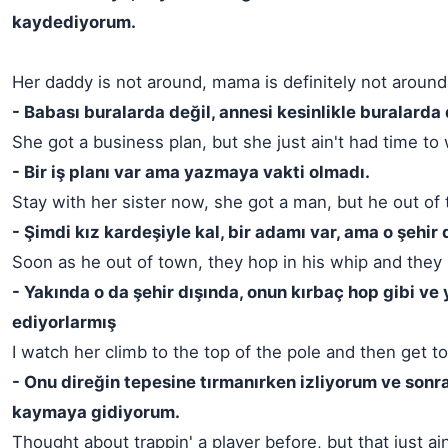
kaydediyorum.
Her daddy is not around, mama is definitely not around
- Babası buralarda değil, annesi kesinlikle buralarda 
She got a business plan, but she just ain't had time to 
- Bir iş planı var ama yazmaya vakti olmadı.
Stay with her sister now, she got a man, but he out of
- Şimdi kız kardeşiyle kal, bir adamı var, ama o şehir 
Soon as he out of town, they hop in his whip and they
- Yakında o da şehir dışında, onun kırbaç hop gibi ve
ediyorlarmış
I watch her climb to the top of the pole and then get to s
- Onu direğin tepesine tırmanırken izliyorum ve son
kaymaya gidiyorum.
Thought about trappin' a player before, but that just ain'