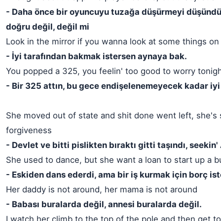
- Daha önce bir oyuncuyu tuzağa düşürmeyi düşünd
doğru değil, değil mi
Look in the mirror if you wanna look at some things on 
- İyi tarafından bakmak istersen aynaya bak.
You popped a 325, you feelin' too good to worry tonig
- Bir 325 attın, bu gece endişelenemeyecek kadar iyi
She moved out of state and shit done went left, she's 
forgiveness
- Devlet ve bitti pislikten bıraktı gitti taşındı, seekin
She used to dance, but she want a loan to start up a 
- Eskiden dans ederdi, ama bir iş kurmak için borç ist
Her daddy is not around, her mama is not around
- Babası buralarda değil, annesi buralarda değil.
I watch her climb to the top of the pole and then get t