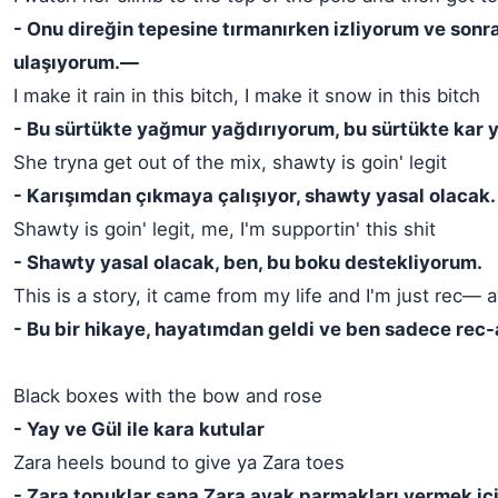
- Onu direğin tepesine tırmanırken izliyorum ve sonra
ulaşıyorum.—
I make it rain in this bitch, I make it snow in this bitch
- Bu sürtükte yağmur yağdırıyorum, bu sürtükte kar 
She tryna get out of the mix, shawty is goin' legit
- Karışımdan çıkmaya çalışıyor, shawty yasal olacak.
Shawty is goin' legit, me, I'm supportin' this shit
- Shawty yasal olacak, ben, bu boku destekliyorum.
This is a story, it came from my life and I'm just rec— 
- Bu bir hikaye, hayatımdan geldi ve ben sadece rec
Black boxes with the bow and rose
- Yay ve Gül ile kara kutular
Zara heels bound to give ya Zara toes
- Zara topuklar sana Zara ayak parmakları vermek içi