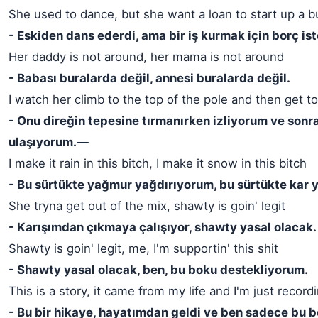
She used to dance, but she want a loan to start up a 
- Eskiden dans ederdi, ama bir iş kurmak için borç ist
Her daddy is not around, her mama is not around
- Babası buralarda değil, annesi buralarda değil.
I watch her climb to the top of the pole and then get t
- Onu direğin tepesine tırmanırken izliyorum ve sonra
ulaşıyorum.—
I make it rain in this bitch, I make it snow in this bitch
- Bu sürtükte yağmur yağdırıyorum, bu sürtükte kar 
She tryna get out of the mix, shawty is goin' legit
- Karışımdan çıkmaya çalışıyor, shawty yasal olacak.
Shawty is goin' legit, me, I'm supportin' this shit
- Shawty yasal olacak, ben, bu boku destekliyorum.
This is a story, it came from my life and I'm just recordin
- Bu bir hikaye, hayatımdan geldi ve ben sadece bu 