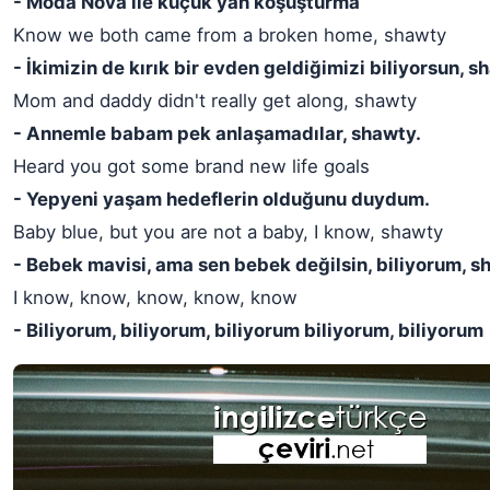
- Moda Nova ile küçük yan koşuşturma
Know we both came from a broken home, shawty
- İkimizin de kırık bir evden geldiğimizi biliyorsun, s
Mom and daddy didn't really get along, shawty
- Annemle babam pek anlaşamadılar, shawty.
Heard you got some brand new life goals
- Yepyeni yaşam hedeflerin olduğunu duydum.
Baby blue, but you are not a baby, I know, shawty
- Bebek mavisi, ama sen bebek değilsin, biliyorum, 
I know, know, know, know, know
- Biliyorum, biliyorum, biliyorum biliyorum, biliyorum