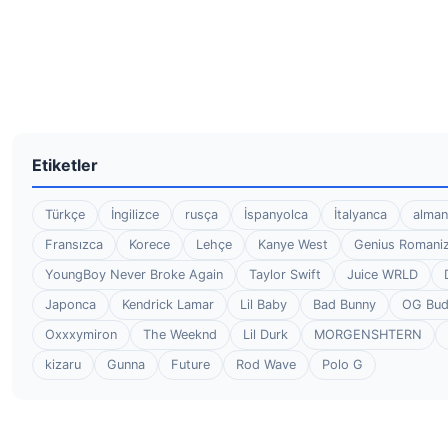
Etiketler
Türkçe
İngilizce
rusça
İspanyolca
İtalyanca
alman
Fransızca
Korece
Lehçe
Kanye West
Genius Romaniz
YoungBoy Never Broke Again
Taylor Swift
Juice WRLD
Japonca
Kendrick Lamar
Lil Baby
Bad Bunny
OG Bu
Oxxxymiron
The Weeknd
Lil Durk
MORGENSHTERN
kizaru
Gunna
Future
Rod Wave
Polo G