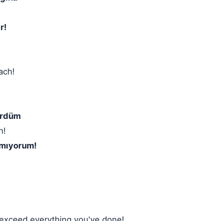
r!
ach!
ördüm
h!
şamıyorum!
e exceed everything you've done!