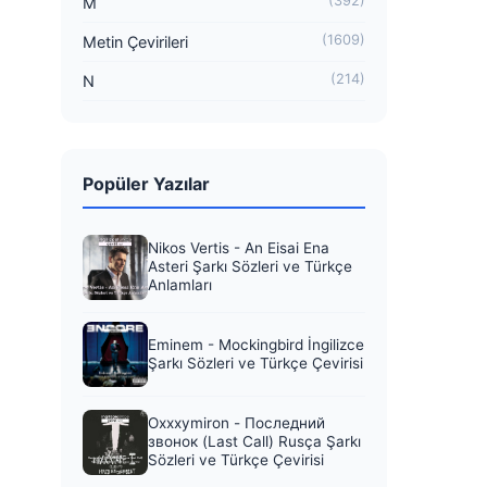
(392)
M
(1609)
Metin Çevirileri
(214)
N
Popüler Yazılar
Nikos Vertis - An Eisai Ena
Asteri Şarkı Sözleri ve Türkçe
Anlamları
Eminem - Mockingbird İngilizce
Şarkı Sözleri ve Türkçe Çevirisi
Oxxxymiron - Последний
звонок (Last Call) Rusça Şarkı
Sözleri ve Türkçe Çevirisi