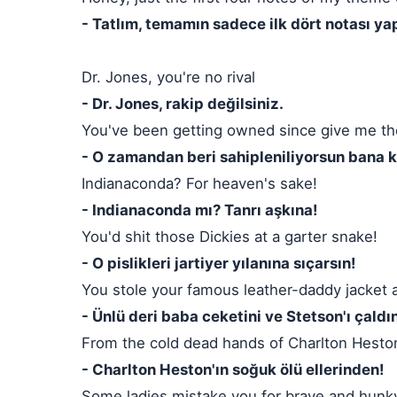
- Tatlım, temamın sadece ilk dört notası yap
Dr. Jones, you're no rival
- Dr. Jones, rakip değilsiniz.
You've been getting owned since give me th
- O zamandan beri sahipleniliyorsun bana kı
Indianaconda? For heaven's sake!
- Indianaconda mı? Tanrı aşkına!
You'd shit those Dickies at a garter snake!
- O pislikleri jartiyer yılanına sıçarsın!
You stole your famous leather-daddy jacket 
- Ünlü deri baba ceketini ve Stetson'ı çaldı
From the cold dead hands of Charlton Hesto
- Charlton Heston'ın soğuk ölü ellerinden!
Some ladies mistake you for brave and hunk