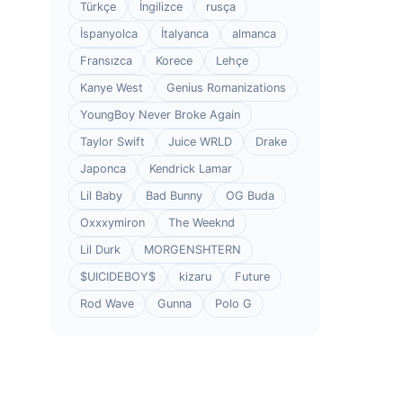
Türkçe
İngilizce
rusça
İspanyolca
İtalyanca
almanca
Fransızca
Korece
Lehçe
Kanye West
Genius Romanizations
YoungBoy Never Broke Again
Taylor Swift
Juice WRLD
Drake
Japonca
Kendrick Lamar
Lil Baby
Bad Bunny
OG Buda
Oxxxymiron
The Weeknd
Lil Durk
MORGENSHTERN
$UICIDEBOY$
kizaru
Future
Rod Wave
Gunna
Polo G