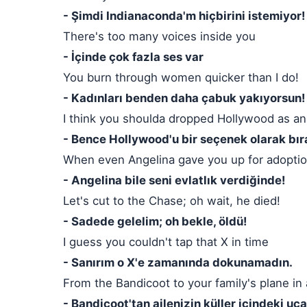
- Şimdi Indianaconda'm hiçbirini istemiyor!
There's too many voices inside you
- İçinde çok fazla ses var
You burn through women quicker than I do!
- Kadınları benden daha çabuk yakıyorsun!
I think you shoulda dropped Hollywood as an
- Bence Hollywood'u bir seçenek olarak bır
When even Angelina gave you up for adoptio
- Angelina bile seni evlatlık verdiğinde!
Let's cut to the Chase; oh wait, he died!
- Sadede gelelim; oh bekle, öldü!
I guess you couldn't tap that X in time
- Sanırım o X'e zamanında dokunamadın.
From the Bandicoot to your family's plane in
- Bandicoot'tan ailenizin küller içindeki uç