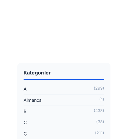
Kategoriler
(299)
A
(1)
Almanca
(438)
B
(38)
C
(211)
Ç