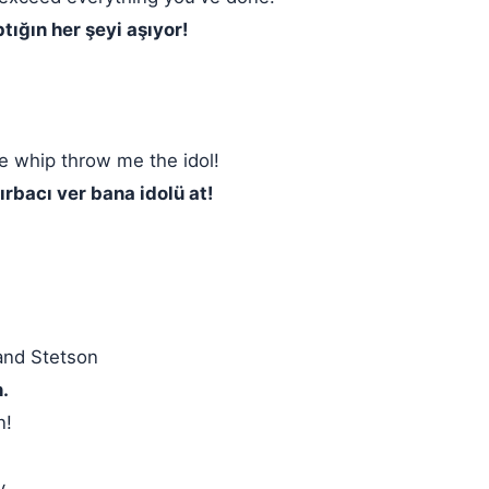
tığın her şeyi aşıyor!
e whip throw me the idol!
rbacı ver bana idolü at!
and Stetson
n.
n!
y