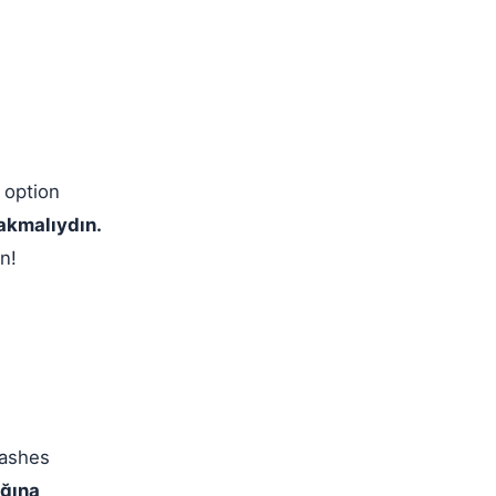
 option
akmalıydın.
n!
 ashes
ağına