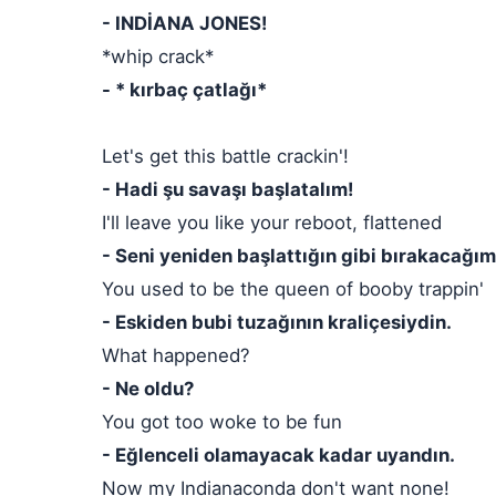
- INDİANA JONES!
*whip crack*
- * kırbaç çatlağı*
Let's get this battle crackin'!
- Hadi şu savaşı başlatalım!
I'll leave you like your reboot, flattened
- Seni yeniden başlattığın gibi bırakacağı
You used to be the queen of booby trappin'
- Eskiden bubi tuzağının kraliçesiydin.
What happened?
- Ne oldu?
You got too woke to be fun
- Eğlenceli olamayacak kadar uyandın.
Now my Indianaconda don't want none!