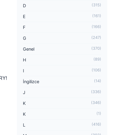
(315)
D
(161)
E
(166)
F
(247)
G
(370)
Genel
(89)
H
(106)
I
RY!
(14)
İngilizce
(336)
J
(346)
K
(1)
K
(416)
L