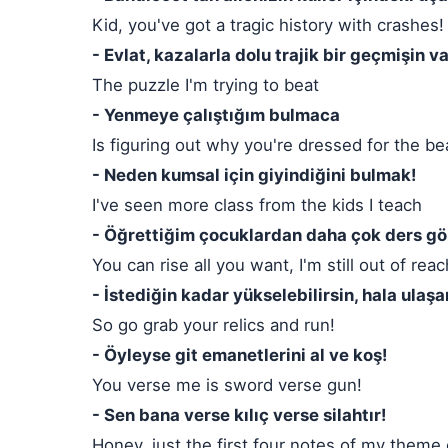
Kid, you've got a tragic history with crashes!
- Evlat, kazalarla dolu trajik bir geçmişin va
The puzzle I'm trying to beat
- Yenmeye çalıştığım bulmaca
Is figuring out why you're dressed for the be
- Neden kumsal için giyindiğini bulmak!
I've seen more class from the kids I teach
- Öğrettiğim çocuklardan daha çok ders g
You can rise all you want, I'm still out of reac
- İstediğin kadar yükselebilirsin, hala ula
So go grab your relics and run!
- Öyleyse git emanetlerini al ve koş!
You verse me is sword verse gun!
- Sen bana verse kılıç verse silahtır!
Honey, just the first four notes of my them