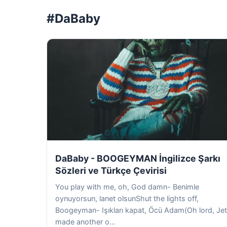
#DaBaby
DaBaby - BOOGEYMAN İngilizce Şarkı
Sözleri ve Türkçe Çevirisi
You play with me, oh, God damn- Benimle
oynuyorsun, lanet olsunShut the lights off,
Boogeyman- Işıkları kapat, Öcü Adam(Oh lord, Je
made another o...