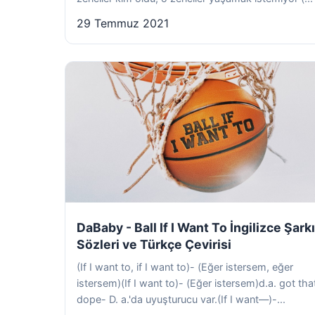
29 Temmuz 2021
DaBaby - Ball If I Want To İngilizce Şarkı
Sözleri ve Türkçe Çevirisi
(If I want to, if I want to)- (Eğer istersem, eğer
istersem)(If I want to)- (Eğer istersem)​d.a. got tha
dope- ​D. a.'da uyuşturucu var.(If I want—)-...