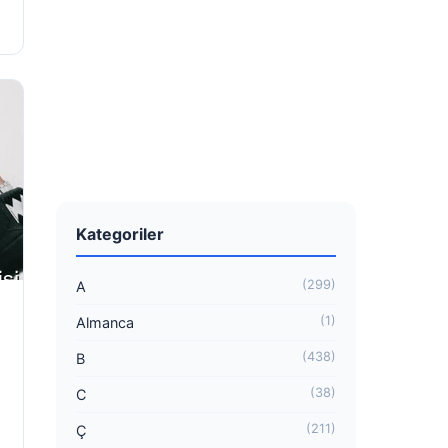
Kategoriler
(299)
A
(1)
Almanca
(438)
B
(38)
C
(211)
Ç