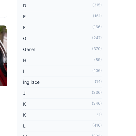
(315)
D
(161)
E
(166)
F
(247)
G
(370)
Genel
(89)
H
(106)
I
(14)
İngilizce
(336)
J
(346)
K
(1)
K
(416)
L