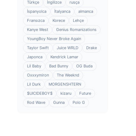
Türkçe
İngilizce
rusça
İspanyolca
İtalyanca
almanca
Fransızca
Korece
Lehçe
Kanye West
Genius Romanizations
YoungBoy Never Broke Again
Taylor Swift
Juice WRLD
Drake
Japonca
Kendrick Lamar
Lil Baby
Bad Bunny
OG Buda
Oxxxymiron
The Weeknd
Lil Durk
MORGENSHTERN
$UICIDEBOY$
kizaru
Future
Rod Wave
Gunna
Polo G