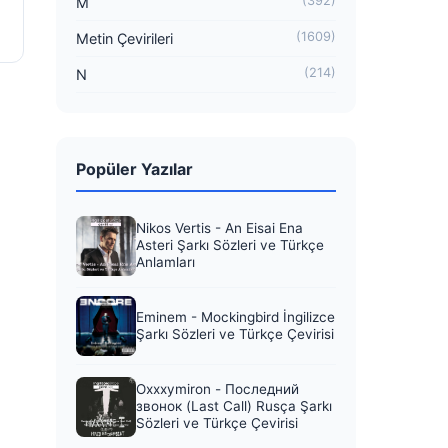
(392)
M
(1609)
Metin Çevirileri
(214)
N
Popüler Yazılar
Nikos Vertis - An Eisai Ena
Asteri Şarkı Sözleri ve Türkçe
Anlamları
Eminem - Mockingbird İngilizce
Şarkı Sözleri ve Türkçe Çevirisi
Oxxxymiron - Последний
звонок (Last Call) Rusça Şarkı
Sözleri ve Türkçe Çevirisi