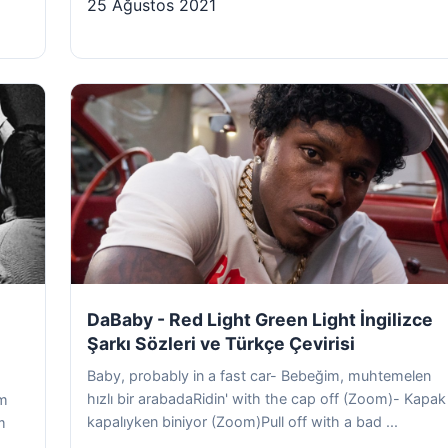
25 Ağustos 2021
DaBaby - Red Light Green Light İngilizce
Şarkı Sözleri ve Türkçe Çevirisi
Baby, probably in a fast car- Bebeğim, muhtemelen
hızlı bir arabadaRidin' with the cap off (Zoom)- Kapak
em
kapalıyken biniyor (Zoom)Pull off with a bad ...
m