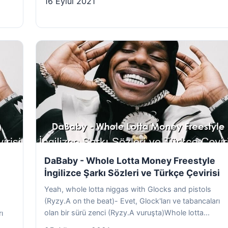
16 Eylül 2021
DaBaby - Whole Lotta Money Freestyle
İngilizce Şarkı Sözleri ve Türkçe Çevirisi
Yeah, whole lotta niggas with Glocks and pistols
(Ryzy.A on the beat)- Evet, Glock'ları ve tabancaları
olan bir sürü zenci (Ryzy.A vuruşta)Whole lotta...
ı