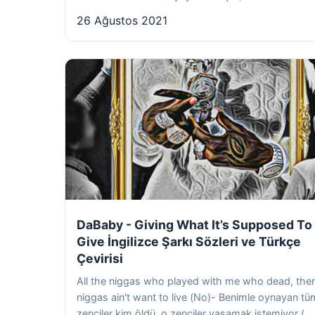
26 Ağustos 2021
DaBaby - Giving What It’s Supposed To
Give İngilizce Şarkı Sözleri ve Türkçe
Çevirisi
All the niggas who played with me who dead, th
niggas ain't want to live (No)- Benimle oynayan tü
zenciler kim öldü, o zenciler yaşamak istemiyor (...