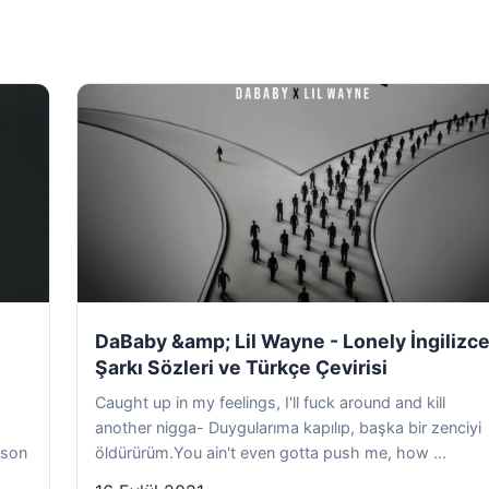
DaBaby &amp; Lil Wayne - Lonely İngilizc
Şarkı Sözleri ve Türkçe Çevirisi
Caught up in my feelings, I'll fuck around and kill
another nigga- Duygularıma kapılıp, başka bir zenciyi
tson
öldürürüm.You ain't even gotta push me, how ...