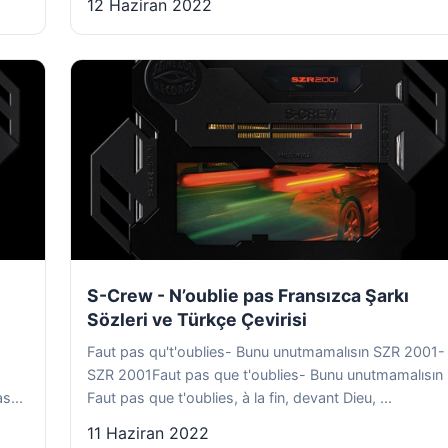
12 Haziran 2022
S-Crew - N’oublie pas Fransızca Şarkı
Sözleri ve Türkçe Çevirisi
Faut pas qu't'oublies- Bunu unutmamalısın SZR 2001-
SZR 2001Faut pas que t'oublies- Bunu unutmamalısın
s...
Faut pas que t'oublies, à la fin, devant Dieu, ...
11 Haziran 2022