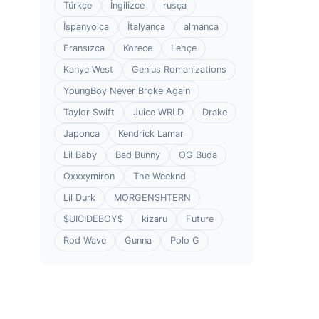
Türkçe
İngilizce
rusça
İspanyolca
İtalyanca
almanca
Fransızca
Korece
Lehçe
Kanye West
Genius Romanizations
YoungBoy Never Broke Again
Taylor Swift
Juice WRLD
Drake
Japonca
Kendrick Lamar
Lil Baby
Bad Bunny
OG Buda
Oxxxymiron
The Weeknd
Lil Durk
MORGENSHTERN
$UICIDEBOY$
kizaru
Future
Rod Wave
Gunna
Polo G