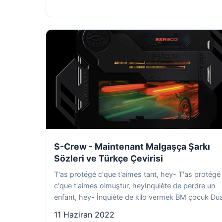
S-Crew - Maintenant Malgaşça Şarkı
Sözleri ve Türkçe Çevirisi
T'as protégé c'que t'aimes tant, hey- T'as protégé
c'que t'aimes olmuştur, heyInquiète de perdre un
enfant, hey- İnquiète de kilo vermek BM çocuk Dua
11 Haziran 2022