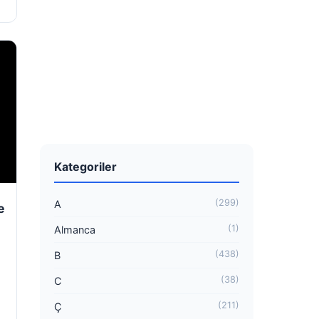
Kategoriler
(299)
A
e
(1)
Almanca
(438)
B
(38)
C
(211)
Ç