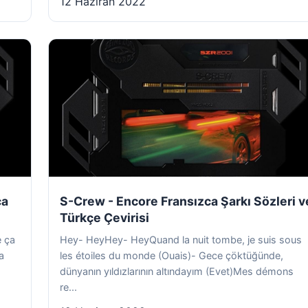
12 Haziran 2022
ca
S-Crew - Encore Fransızca Şarkı Sözleri v
Türkçe Çevirisi
e ça
Hey- HeyHey- HeyQuand la nuit tombe, je suis sous
a
les étoiles du monde (Ouais)- Gece çöktüğünde,
dünyanın yıldızlarının altındayım (Evet)Mes démons
re...