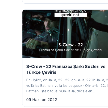
S-Crew - 22 Fransızca Şarkı Sözleri ve
Türkçe Çevirisi
Eh- İyi22, oh-la-la, 22- 22, oh-la-la, 22Oh-la-la, 
voilà les Batman, voilà les baqueux- Oh-la-la, 22, i
Batman, işte baqueuxOh-la-la, décale en...
09 Haziran 2022