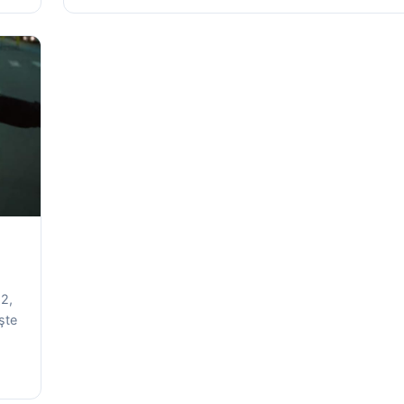
22,
şte