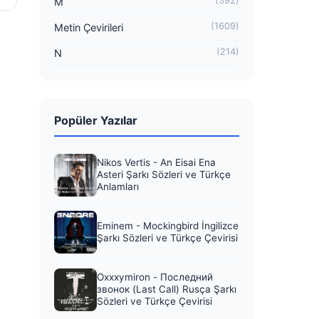
(392)
M
(1609)
Metin Çevirileri
(214)
N
Popüler Yazılar
Nikos Vertis - An Eisai Ena
Asteri Şarkı Sözleri ve Türkçe
Anlamları
Eminem - Mockingbird İngilizce
Şarkı Sözleri ve Türkçe Çevirisi
Oxxxymiron - Последний
звонок (Last Call) Rusça Şarkı
Sözleri ve Türkçe Çevirisi