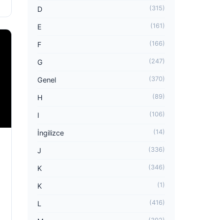
(315)
D
(161)
E
(166)
F
(247)
G
(370)
Genel
(89)
H
(106)
I
(14)
İngilizce
(336)
J
(346)
K
(1)
K
(416)
L