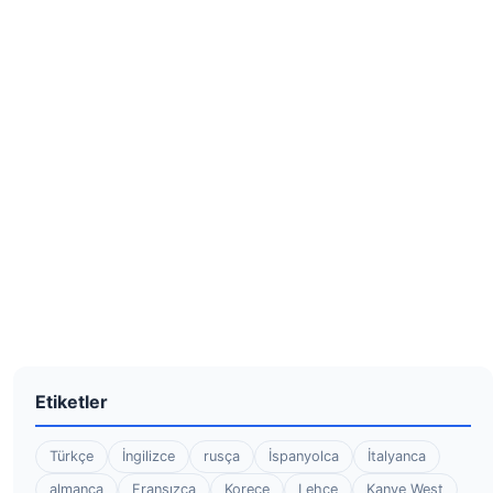
Etiketler
Türkçe
İngilizce
rusça
İspanyolca
İtalyanca
almanca
Fransızca
Korece
Lehçe
Kanye West