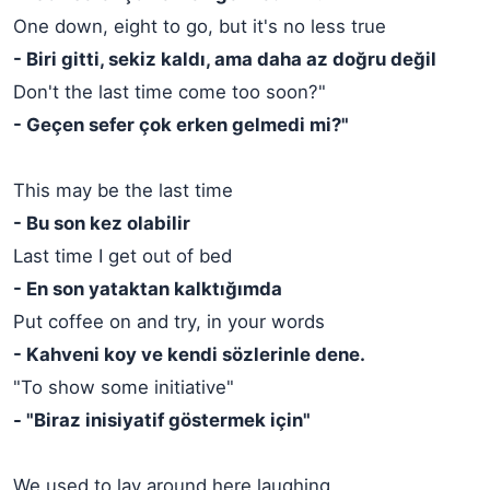
One down, eight to go, but it's no less true
- Biri gitti, sekiz kaldı, ama daha az doğru değil
Don't the last time come too soon?"
- Geçen sefer çok erken gelmedi mi?"
This may be the last time
- Bu son kez olabilir
Last time I get out of bed
- En son yataktan kalktığımda
Put coffee on and try, in your words
- Kahveni koy ve kendi sözlerinle dene.
"To show some initiative"
- "Biraz inisiyatif göstermek için"
We used to lay around here laughing