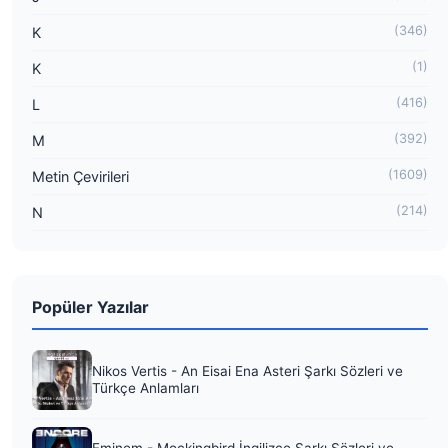
(346)
K
(1)
K
(416)
L
(392)
M
(1609)
Metin Çevirileri
(214)
N
Popüler Yazılar
Nikos Vertis - An Eisai Ena Asteri Şarkı Sözleri ve
Türkçe Anlamları