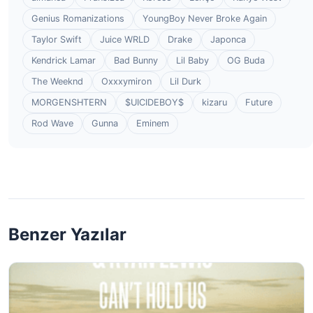
Genius Romanizations
YoungBoy Never Broke Again
Taylor Swift
Juice WRLD
Drake
Japonca
Kendrick Lamar
Bad Bunny
Lil Baby
OG Buda
The Weeknd
Oxxxymiron
Lil Durk
MORGENSHTERN
$UICIDEBOY$
kizaru
Future
Rod Wave
Gunna
Eminem
Benzer Yazılar