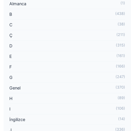
(1)
Almanca
(438)
B
(38)
C
(211)
Ç
(315)
D
(161)
E
(166)
F
(247)
G
(370)
Genel
(89)
H
(106)
I
(14)
İngilizce
(336)
J