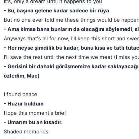
It's, only a dream until it happens to you
- Bu, başına gelene kadar sadece bir rüya
But no one ever told me these things would be happen
- Ama kimse bana bunların da olacağını söylemedi, si
Anyways that's all for now, I'll keep this short and swe
- Her neyse şimdilik bu kadar, bunu kısa ve tatlı tut
I'll save the rest until the next time we meet (I miss y
- Gerisini bir dahaki görüşmemize kadar saklayacağ
özledim, Mac)
I found peace
- Huzur buldum
Hope this moment's brief
- Umarım bu an kısadır.
Shaded memories