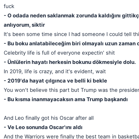
fuck
- O odada neden saklanmak zorunda kaldığını gittikç
anlıyorum, siktir
It's been some time since I had someone I could tell thi
- Bu boku anlatabileceğim biri olmayalı uzun zaman 
Celebrity life is full of everyone expectin' shit
- Ünlülerin hayatı herkesin bokunu dökmesiyle dolu.
In 2019, life is crazy, and it's evident, wait
- 2019'da hayat çılgınca ve belli ki bekle
You won't believe this part but Trump was the preside
- Bu kısma inanmayacaksın ama Trump başkandı
And Leo finally got his Oscar after all
- Ve Leo sonunda Oscar'ını aldı
And the Warriors were finally the best team in basketba