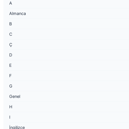
A
Almanca
B
C
Ç
D
E
F
G
Genel
H
I
İngilizce