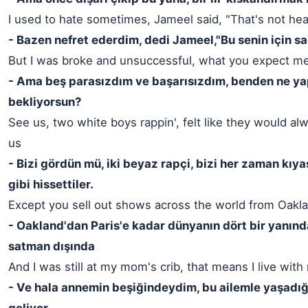
I used to hate sometimes, Jameel said, "That's not hea
- Bazen nefret ederdim, dedi Jameel,"Bu senin için sağ
But I was broke and unsuccessful, what you expect me
- Ama beş parasızdım ve başarısızdım, benden ne 
bekliyorsun?
See us, two white boys rappin', felt like they would a
us
- Bizi gördün mü, iki beyaz rapçi, bizi her zaman kıy
gibi hissettiler.
Except you sell out shows across the world from Oakla
- Oakland'dan Paris'e kadar dünyanın dört bir yanınd
satman dışında
And I was still at my mom's crib, that means I live wit
- Ve hala annemin beşiğindeydim, bu ailemle yaşadı