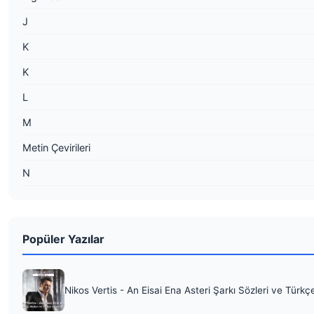
J
K
K
L
M
Metin Çevirileri
N
Popüler Yazılar
Nikos Vertis - An Eisai Ena Asteri Şarkı Sözleri ve Türkç