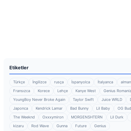
Etiketler
Türkçe
İngilizce
rusça
İspanyolca
İtalyanca
alman
Fransızca
Korece
Lehçe
Kanye West
Genius Romaniz
YoungBoy Never Broke Again
Taylor Swift
Juice WRLD
Japonca
Kendrick Lamar
Bad Bunny
Lil Baby
OG Bu
The Weeknd
Oxxxymiron
MORGENSHTERN
Lil Durk
kizaru
Rod Wave
Gunna
Future
Genius