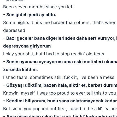
Been seven months since you left
- Sen gideli yedi ay oldu.
Some nights it hits me harder than others, that's when 
depressed
- Bazı geceler bana diğerlerinden daha sert vuruyor,
depresyona giriyorum
I play your shit, but I had to stop readin' old texts
- Senin oyununu oynuyorum ama eski metinleri okum
zorunda kaldım.
I shed tears, sometimes still, fuck it, I've been a mess
- Gözyaşı döktüm, bazen hala, siktir et, berbat dur
Knowin' myself, I was too proud to ever tell this to you
- Kendimi biliyorum, bunu sana anlatamayacak kada
But since you popped out first, I used to be a lil' jealou
- Ama önce dışarı çıkıp bu yana, bir lil' kıskandırmak