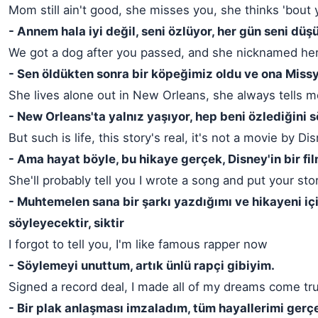
Mom still ain't good, she misses you, she thinks 'bout 
- Annem hala iyi değil, seni özlüyor, her gün seni düş
We got a dog after you passed, and she nicknamed he
- Sen öldükten sonra bir köpeğimiz oldu ve ona Missy 
She lives alone out in New Orleans, she always tells 
- New Orleans'ta yalnız yaşıyor, hep beni özlediğini s
But such is life, this story's real, it's not a movie by Di
- Ama hayat böyle, bu hikaye gerçek, Disney'in bir fil
She'll probably tell you I wrote a song and put your stor
- Muhtemelen sana bir şarkı yazdığımı ve hikayeni 
söyleyecektir, siktir
I forgot to tell you, I'm like famous rapper now
- Söylemeyi unuttum, artık ünlü rapçi gibiyim.
Signed a record deal, I made all of my dreams come tr
- Bir plak anlaşması imzaladım, tüm hayallerimi gerç