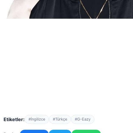
Etiketler:
#İngilizce
#Türkçe
#G-Eazy