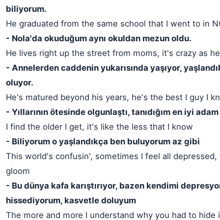
biliyorum.
He graduated from the same school that I went to in 
- Nola'da okuduğum aynı okuldan mezun oldu.
He lives right up the street from moms, it's crazy as he
- Annelerden caddenin yukarısında yaşıyor, yaşlandık
oluyor.
He's matured beyond his years, he's the best I guy I k
- Yıllarının ötesinde olgunlaştı, tanıdığım en iyi adam
I find the older I get, it's like the less that I know
- Biliyorum o yaşlandıkça ben buluyorum az gibi
This world's confusin', sometimes I feel all depressed, f
gloom
- Bu dünya kafa karıştırıyor, bazen kendimi depresy
hissediyorum, kasvetle doluyum
The more and more I understand why you had to hide i