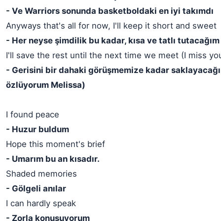
- Ve Warriors sonunda basketboldaki en iyi takımdı
Anyways that's all for now, I'll keep it short and sweet
- Her neyse şimdilik bu kadar, kısa ve tatlı tutacağım
I'll save the rest until the next time we meet (I miss yo
- Gerisini bir dahaki görüşmemize kadar saklayacağ
özlüyorum Melissa)
I found peace
- Huzur buldum
Hope this moment's brief
- Umarım bu an kısadır.
Shaded memories
- Gölgeli anılar
I can hardly speak
- Zorla konuşuyorum