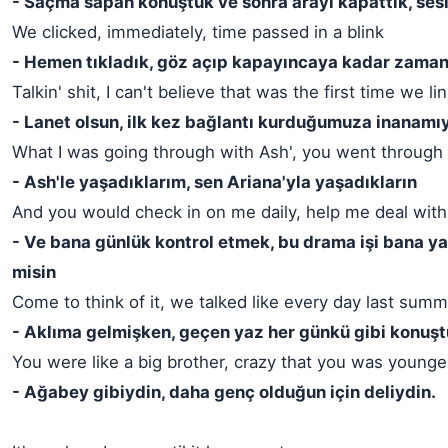
- Saçma sapan konuştuk ve sonra arayı kapattık, ses
We clicked, immediately, time passed in a blink
- Hemen tıkladık, göz açıp kapayıncaya kadar zaman
Talkin' shit, I can't believe that was the first time we li
- Lanet olsun, ilk kez bağlantı kurduğumuza inanamı
What I was going through with Ash', you went through 
- Ash'le yaşadıklarım, sen Ariana'yla yaşadıkların
And you would check in on me daily, help me deal with
- Ve bana günlük kontrol etmek, bu drama işi bana y
misin
Come to think of it, we talked like every day last sum
- Aklıma gelmişken, geçen yaz her günkü gibi konuşt
You were like a big brother, crazy that you was younge
- Ağabey gibiydin, daha genç olduğun için deliydin.