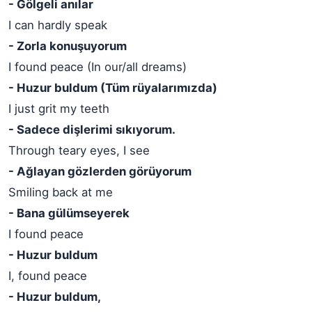
- Gölgeli anılar
I can hardly speak
- Zorla konuşuyorum
I found peace (In our/all dreams)
- Huzur buldum (Tüm rüyalarımızda)
I just grit my teeth
- Sadece dişlerimi sıkıyorum.
Through teary eyes, I see
- Ağlayan gözlerden görüyorum
Smiling back at me
- Bana gülümseyerek
I found peace
- Huzur buldum
I, found peace
- Huzur buldum,