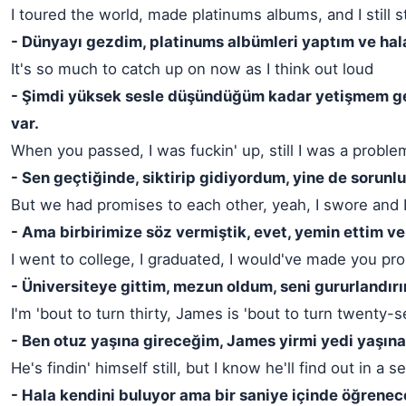
I toured the world, made platinums albums, and I still 
- Dünyayı gezdim, platinums albümleri yaptım ve hal
It's so much to catch up on now as I think out loud
- Şimdi yüksek sesle düşündüğüm kadar yetişmem g
var.
When you passed, I was fuckin' up, still I was a proble
- Sen geçtiğinde, siktirip gidiyordum, yine de sorunl
But we had promises to each other, yeah, I swore and
- Ama birbirimize söz vermiştik, evet, yemin ettim v
I went to college, I graduated, I would've made you pr
- Üniversiteye gittim, mezun oldum, seni gururlandırı
I'm 'bout to turn thirty, James is 'bout to turn twenty-
- Ben otuz yaşına gireceğim, James yirmi yedi yaşına
He's findin' himself still, but I know he'll find out in a 
- Hala kendini buluyor ama bir saniye içinde öğrenec