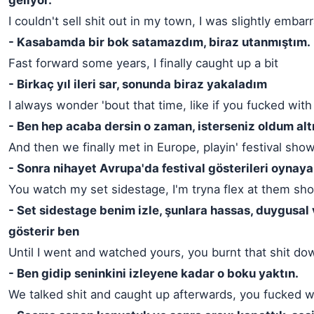
geliyor.
I couldn't sell shit out in my town, I was slightly emba
- Kasabamda bir bok satamazdım, biraz utanmıştım.
Fast forward some years, I finally caught up a bit
- Birkaç yıl ileri sar, sonunda biraz yakaladım
I always wonder 'bout that time, like if you fucked with
- Ben hep acaba dersin o zaman, isterseniz oldum al
And then we finally met in Europe, playin' festival sho
- Sonra nihayet Avrupa'da festival gösterileri oynaya
You watch my set sidestage, I'm tryna flex at them sh
- Set sidestage benim izle, şunlara hassas, duygusal v
gösterir ben
Until I went and watched yours, you burnt that shit do
- Ben gidip seninkini izleyene kadar o boku yaktın.
We talked shit and caught up afterwards, you fucked 