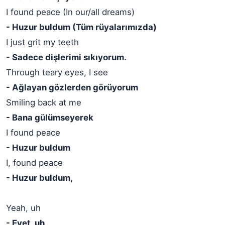
I found peace (In our/all dreams)
- Huzur buldum (Tüm rüyalarımızda)
I just grit my teeth
- Sadece dişlerimi sıkıyorum.
Through teary eyes, I see
- Ağlayan gözlerden görüyorum
Smiling back at me
- Bana gülümseyerek
I found peace
- Huzur buldum
I, found peace
- Huzur buldum,
Yeah, uh
- Evet, uh