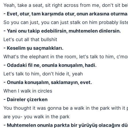
Yeah, take a seat, sit right across from me, don't sit b
- Evet, otur, tam karşımda otur, onun arkasına oturma
So you can just, you can just stalk on him probably list
- Yani onu takip edebilirsin, muhtemelen dinlersin.
Let's cut all that bullshit
- Keselim şu saçmalıkları.
What's the elephant in the room, let's talk to him, c'm
- Odadaki fil ne, onunla konuşalım, hadi.
Let's talk to him, don't hide it, yeah
- Onunla konuşalım, saklamayın, evet.
When I walk in circles
- Daireler çizerken
You thought it was gonna be a walk in the park with it 
are you- you walk in the park
- Muhtemelen onunla parkta bir yürüyüş olacağını d