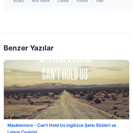
kizaru
Rod Wave
Gunna
Future
Yeat
Benzer Yazılar
Macklemore - Can’t Hold Us ingilizce Şarkı Sözleri ve
Lehçe Çevirisi