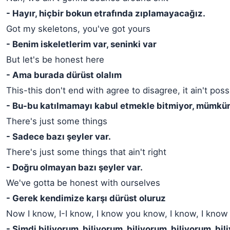
- Hayır, hiçbir bokun etrafında zıplamayacağız.
Got my skeletons, you've got yours
- Benim iskeletlerim var, seninki var
But let's be honest here
- Ama burada dürüst olalım
This-this don't end with agree to disagree, it ain't poss
- Bu-bu katılmamayı kabul etmekle bitmiyor, mümkün
There's just some things
- Sadece bazı şeyler var.
There's just some things that ain't right
- Doğru olmayan bazı şeyler var.
We've gotta be honest with ourselves
- Gerek kendimize karşı dürüst oluruz
Now I know, I-I know, I know you know, I know, I know
- Şimdi biliyorum, biliyorum, biliyorum, biliyorum, bil