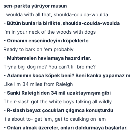
sen-parkta yürüyor musun
I woulda with all that, shoulda-coulda-woulda
- Bütün bunlarla birlikte, shoulda-coulda-woulda
I'm in your neck of the woods with dogs
- Ormanın ensenindeyim köpeklerle
Ready to bark on 'em probably
- Muhtemelen havlamaya hazırdırlar.
Tryna big-dog me? You can't lil-bro me?
- Adamımın koca köpek beni? Beni kanka yapamaz m
Like I'm 34 miles from Raleigh
- Sanki Raleigh'den 34 mil uzaktaymışım gibi
The r-slash got the white boys talking all wildly
- R-slash beyaz çocukları çılgınca konuşturdu
It's about to- get 'em, get to caulking on 'em
- Onları almak üzereler, onları doldurmaya başlarlar.