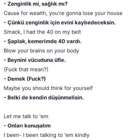
- Zenginlik mi, sağlık mı?
Cause for wealth, you're gonna lose your house
- Çünkü zenginlik için evini kaybedeceksin.
Smack, I had the 40 on my belt
- Şaplak, kemerimde 40 vardı.
Blow your brains on your body
- Beynini vücuduna üfle.
(Fuck that mean?)
- Demek (Fuck?)
Maybe you should think for yourself
- Belki de kendin düşünmelisin.
Let me talk to 'em
- Onları konuşalım
I been- I been talking to 'em kindly