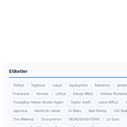
Etiketler
Türkçe
İngilizce
rusça
İspanyolca
İtalyanca
alman
Fransızca
Korece
Lehçe
Kanye West
Genius Romaniz
YoungBoy Never Broke Again
Taylor Swift
Juice WRLD
Japonca
Kendrick Lamar
Lil Baby
Bad Bunny
OG Bu
The Weeknd
Oxxxymiron
MORGENSHTERN
Lil Durk