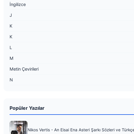
İngilizce
J
K
K
L
M
Metin Çevirileri
N
Popüler Yazılar
Nikos Vertis - An Eisai Ena Asteri Şarkı Sözleri ve Türkç