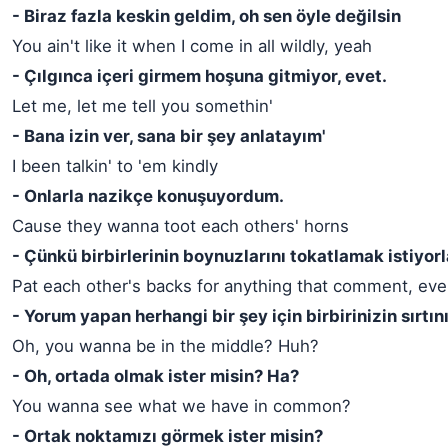
- Biraz fazla keskin geldim, oh sen öyle değilsin
You ain't like it when I come in all wildly, yeah
- Çılgınca içeri girmem hoşuna gitmiyor, evet.
Let me, let me tell you somethin'
- Bana izin ver, sana bir şey anlatayım'
I been talkin' to 'em kindly
- Onlarla nazikçe konuşuyordum.
Cause they wanna toot each others' horns
- Çünkü birbirlerinin boynuzlarını tokatlamak istiyorl
Pat each other's backs for anything that comment, even
- Yorum yapan herhangi bir şey için birbirinizin sırtın
Oh, you wanna be in the middle? Huh?
- Oh, ortada olmak ister misin? Ha?
You wanna see what we have in common?
- Ortak noktamızı görmek ister misin?