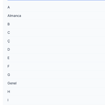
A
Almanca
B
C
Ç
D
E
F
G
Genel
H
I