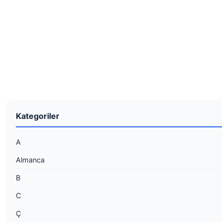
Kategoriler
A
Almanca
B
C
Ç