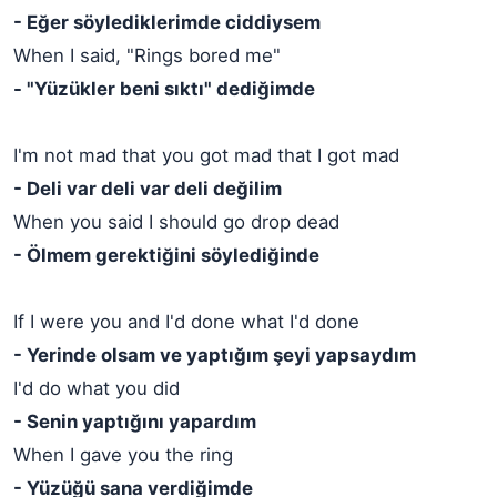
- Eğer söylediklerimde ciddiysem
When I said, "Rings bored me"
- "Yüzükler beni sıktı" dediğimde
I'm not mad that you got mad that I got mad
- Deli var deli var deli değilim
When you said I should go drop dead
- Ölmem gerektiğini söylediğinde
If I were you and I'd done what I'd done
- Yerinde olsam ve yaptığım şeyi yapsaydım
I'd do what you did
- Senin yaptığını yapardım
When I gave you the ring
- Yüzüğü sana verdiğimde