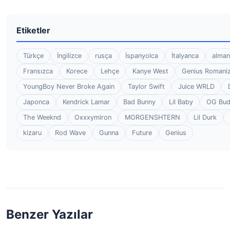
Etiketler
Türkçe
İngilizce
rusça
İspanyolca
İtalyanca
alman
Fransızca
Korece
Lehçe
Kanye West
Genius Romaniz
YoungBoy Never Broke Again
Taylor Swift
Juice WRLD
Japonca
Kendrick Lamar
Bad Bunny
Lil Baby
OG Bu
The Weeknd
Oxxxymiron
MORGENSHTERN
Lil Durk
kizaru
Rod Wave
Gunna
Future
Genius
Benzer Yazılar