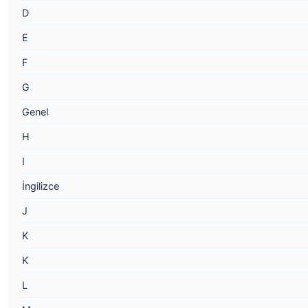
D
E
F
G
Genel
H
I
İngilizce
J
K
K
L